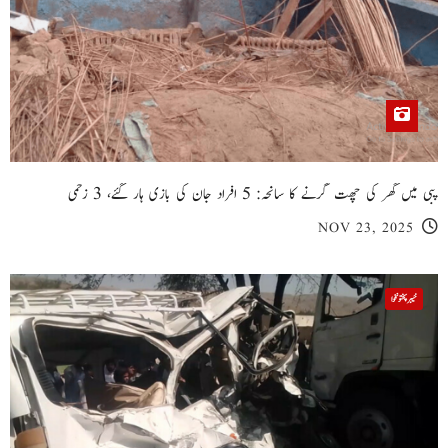
پبی میں گھر کی چھت گرنے کا سانحہ: 5 افراد جان کی بازی ہار گئے، 3 زخمی
NOV 23, 2025
خیبر پختونخوا