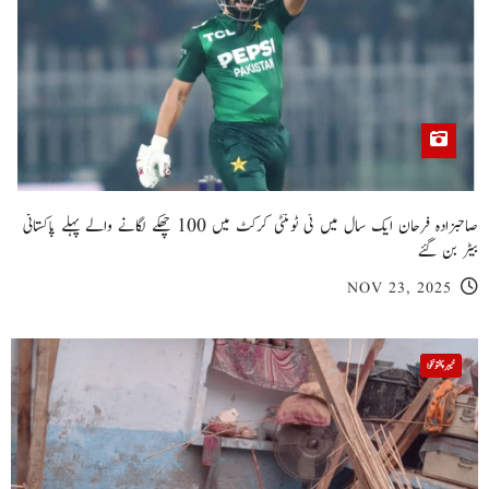
صاحبزادہ فرحان ایک سال میں ٹی ٹوئنٹی کرکٹ میں 100 چھکے لگانے والے پہلے پاکستانی
بیٹر بن گئے
NOV 23, 2025
خیبر پختونخوا