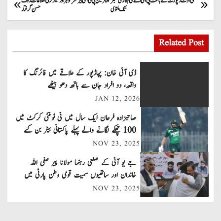
P
نئی آڈٹ رپورٹ کے باعث پی آئی اے کی نجکاری ستمبر
چیئرمین پی ٹی آئی بیرسٹر گوہر اور سیکرٹری اطلاعات رؤف
تک ملتوی
حسن گرفتار
o
s
Related Post
t
ڈی آئی خان: پہاڑپور کے علاقے میں فائرنگ کا
n
واقعہ، دو افراد جان سے ہاتھ دھو بیٹھے
JAN 12, 2026
a
صاحبزادہ فرحان ایک سال میں ٹی ٹوئنٹی کرکٹ میں
v
100 چھکے لگانے والے پہلے پاکستانی بیٹر بن گئے
NOV 23, 2025
i
جے یو آئی کے ضلعی رہنما مولانا پیر صفی اللہ
g
خاندان اور ساتھیوں سمیت قومی وطن پارٹی میں
a
شامل
NOV 23, 2025
t