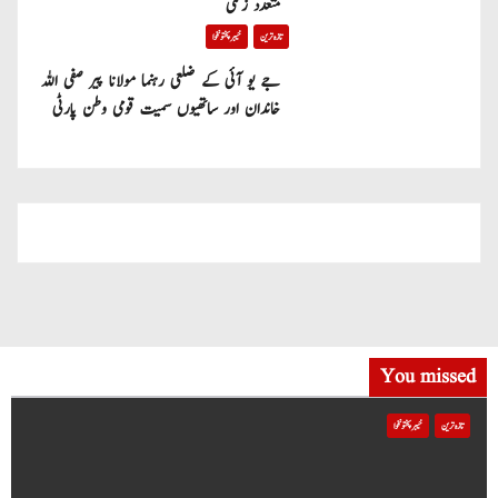
متعدد زخمی
تازہ ترین
خیبر پختونخوا
جے یو آئی کے ضلعی رہنما مولانا پیر صفی اللہ
خاندان اور ساتھیوں سمیت قومی وطن پارٹی
میں شامل
You missed
تازہ ترین
خیبر پختونخوا