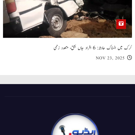
کرک میں المناک حادثہ: 6 افراد جاں بحق، متعدد زخمی
NOV 23, 2025