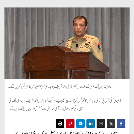
راولپنڈی: پاک فوج کے ترجمان میجر جنرل احمد شریف چوہدری آج اہم پریس کانفرنس کریں گے۔
ڈی جی آئی ایس پی آر کی یہ پریس کانفرنس آج سہہ پہر تین بجے ہوگی۔ میجر جنرل احمد شریف چوہدری ملک کی
سیکیورٹی صورتحال اور قومی سلامتی سے متعلق امور پر بریفنگ دیں گے.