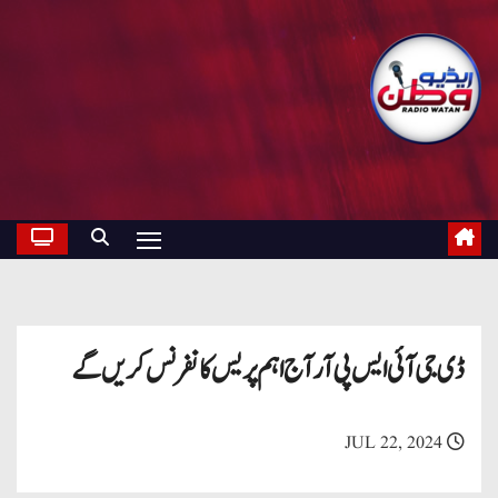
ڈی جی آئی ایس پی آر آج اہم پریس کانفرنس کریں گے
JUL 22, 2024