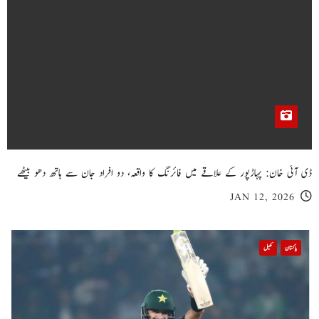
ڈی آئی خان: پہاڑپور کے علاقے میں فائرنگ کا واقعہ، دو افراد جان سے ہاتھ دھو بیٹھے
JAN 12, 2026
پاکستان
کھیل