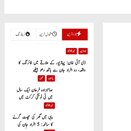
تازہ ترین
مقبول ترین
ٹرینڈنگ
تازہ ترین
خیبر پختونخوا
ڈی آئی خان: پہاڑپور کے علاقے میں فائرنگ کا
واقعہ، دو افراد جان سے ہاتھ دھو بیٹھے
پاکستان
کھیل
صاحبزادہ فرحان ایک سال
میں ٹی ٹوئنٹی کرکٹ میں
100 چھکے لگانے والے پہلے
خیبر پختونخوا
پاکستانی بیٹر بن گئے
پبی میں گھر کی چھت گرنے
کا سانحہ: 5 افراد جان کی