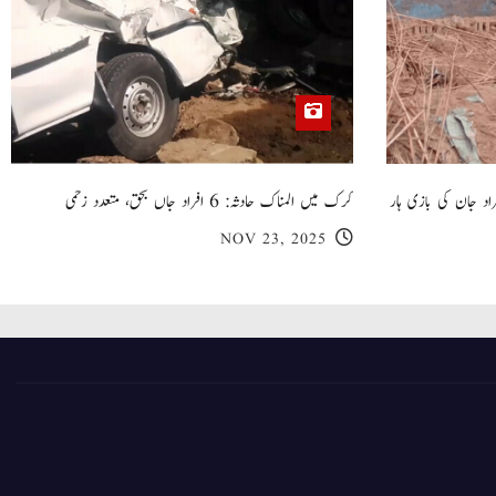
 گھر کی چھت گرنے کا سانحہ: 5 افراد جان کی بازی ہار
کرک میں المناک حادثہ: 6 افراد جاں بحق، متعدد زخمی
NOV 23, 2025