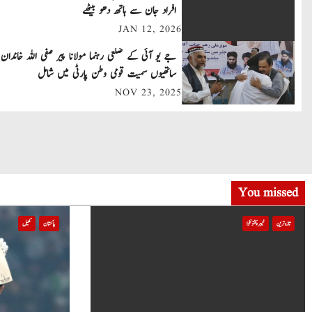
افراد جان سے ہاتھ دھو بیٹھے
n
JAN 12, 2026
a
جے یو آئی کے ضلعی رہنما مولانا پیر صفی اللہ خاندان 
v
ساتھیوں سمیت قومی وطن پارٹی میں شامل
NOV 23, 2025
i
g
a
t
You missed
i
تازہ ترین
خیبر پختونخوا
پاکستان
کھیل
o
n