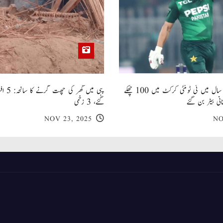
صاحبزادہ فرحان ایک سال میں ٹی ٹوئنٹی کرکٹ میں 100 چھکے
پبی میں
انی بیٹر بن گئے
گئے، 3 زخمی
NOV 23, 2025
NO