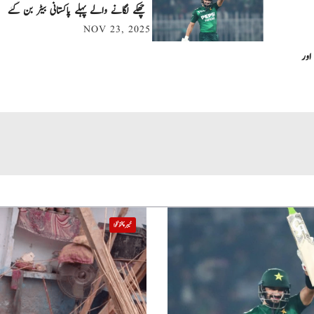
چھکے لگانے والے پہلے پاکستانی بیٹر بن گئے
NOV 23, 2025
اور
خیبر پختونخوا