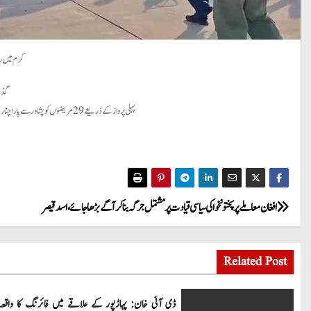
کرم میں را
گذشتہ روز ہیلی کاپ
پہلی پرواز کے ذریعے 29 مریضوں کو پشاور سے پاراچنار پہنچایا گیا، اسی پرواز کے ذریعے بچوں کے لئے دودھ کے پیکٹس بھی پارا چنار بھیجی گئیں، دوسری پرواز میں 31 مریضوں کو پاراچنار سے کوہاٹ منتقل کیا گیا۔
P
افغان معاملے پر پختونخوا کی سیاسی قیادت پر مشتمل جرگہ بنا کر آگے بڑھا جائے، اسد قیصر
o
Related Post
s
t
ڈی آئی خان: پہاڑپور کے علاقے میں فائرنگ کا واقعہ