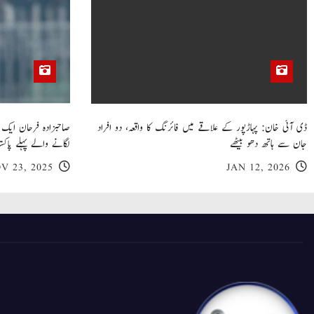
ڈی آئی خان: پہاڑپور کے علاقے میں فائرنگ کا واقعہ، دو افراد
جان سے ہاتھ دھو بیٹھے
لگانے والے پہلے پاکست
V 23, 2025
JAN 12, 2026