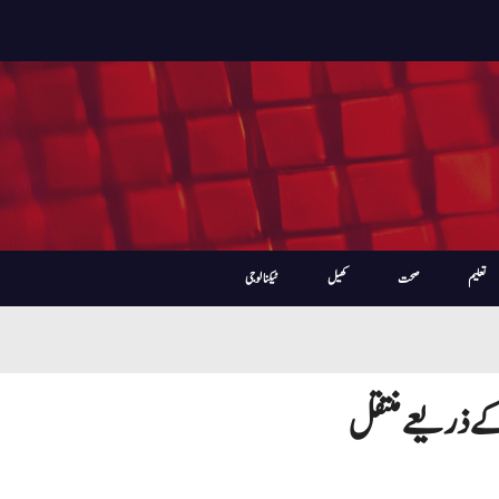
تعلیم
صحت
کھیل
ٹیکنالوجی
کے ذریعے منتقل