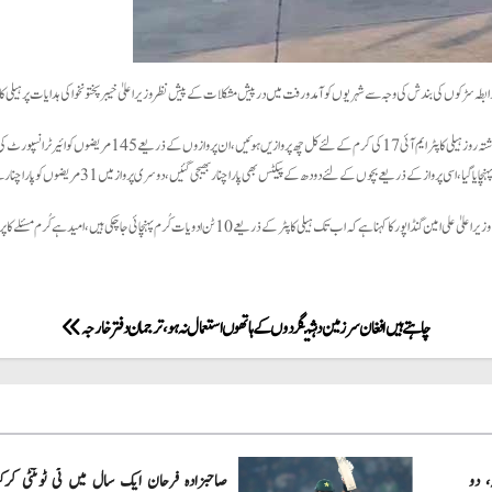
بطہ سڑکوں کی بندش کی وجہ سے شہریوں کو آمد و رفت میں درپیش مشکلات کے پیش نظر وزیر اعلیٰ خیبر پختونخوا کی ہدایات پر ہیل
ٹر ایم آئی 17 کی کرم کے لئے کل چھ پروازیں ہوئیں، ان پروازوں کے ذریعے 145 مریضوں کو ائیر ٹرانسپورٹ کی سہولت فراہم کی گئی۔
وزیر اعلیٰ علی امین گنڈاپور کا کہنا ہے کہ اب تک ہیلی کاپٹر کے ذریعے 10 ٹن ادویات کُرم پہنچائی جا چکی ہیں، امید ہے کُرم مسئلے کا پرامن حل نکل آئے گا۔
چاہتے ہیں افغان سرزمین دہشتگردوں کے ہاتھوں استعمال نہ ہو، ترجمان دفتر خارجہ
، دو