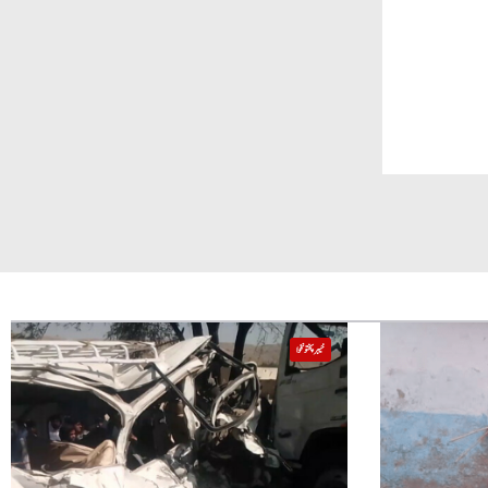
خیبر پختونخوا