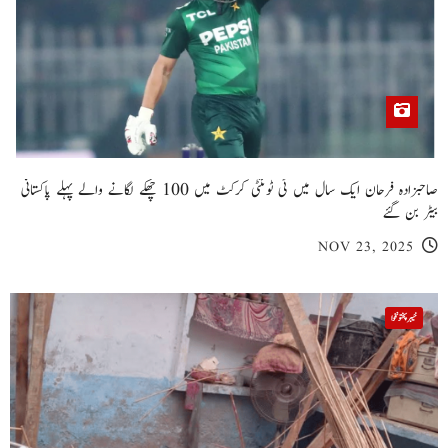
صاحبزادہ فرحان ایک سال میں ٹی ٹوئنٹی کرکٹ میں 100 چھکے لگانے والے پہلے پاکستانی
بیٹر بن گئے
NOV 23, 2025
خیبر پختونخوا