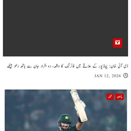
ڈی آئی خان: پہاڑپور کے علاقے میں فائرنگ کا واقعہ، دو افراد جان سے ہاتھ دھو بیٹھے
JAN 12, 2026
پاکستان
کھیل