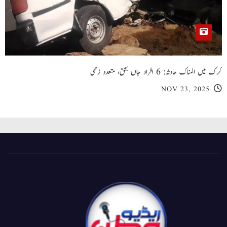
کرک میں المناک حادثہ: 6 افراد جاں بحق، متعدد زخمی
NOV 23, 2025