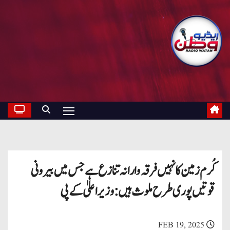
کُرم زمین کا نہیں فرقہ وارانہ تنازع ہے جس میں بیرونی
قوتیں پوری طرح ملوث ہیں: وزیر اعلیٰ کے پی
FEB 19, 2025