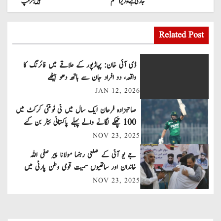
جاری ہے، وزیراعظم
ہیں: ٹرمپ
o
s
Related Post
t
ڈی آئی خان: پہاڑپور کے علاقے میں فائرنگ کا
n
واقعہ، دو افراد جان سے ہاتھ دھو بیٹھے
JAN 12, 2026
a
صاحبزادہ فرحان ایک سال میں ٹی ٹوئنٹی کرکٹ میں
v
100 چھکے لگانے والے پہلے پاکستانی بیٹر بن گئے
NOV 23, 2025
i
جے یو آئی کے ضلعی رہنما مولانا پیر صفی اللہ
g
خاندان اور ساتھیوں سمیت قومی وطن پارٹی میں
a
شامل
NOV 23, 2025
t