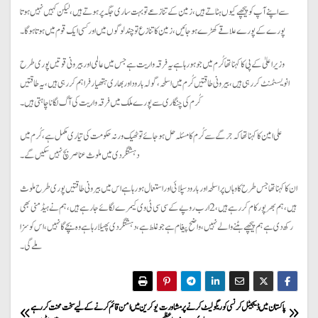
سے اپنے آپ کو پیچھےکیوں ہٹاتے ہیں، زمین کے تنازعےتو بہت ساری جگہ پر ہوتےہیں، لیکن کہیں نہیں ہوتا
پورےکے پورے علاقے کھڑے ہو جائیں، زمین کا تنازع تو چند لوگوں میں اور کسی ایک قوم میں ہوتا ہو گا۔
وزیر اعلیٰ کے پی کا کہنا تھا کُرم میں جو ہو رہا ہے یہ فرقہ واریت ہے جس میں عالمی اور بیرونی قوتیں پوری طرح
انویسٹمنٹ کررہی ہیں، بیرونی طاقتیں کُرم میں اسلحہ، گولہ بارود اور بھاری ہتھیار فراہم کر رہی ہیں، یہ طاقتیں
کُرم کی چنگاری سے پورے ملک میں فرقہ واریت کی آگ لگانا چاہتی ہیں۔
علی امین کا کہنا تھا کہ جرگے سے کُرم کا مسئلہ حل ہو جائے تو ٹھیک ورنہ حکومت کی تیاری مکمل ہے، کُرم میں
دہشتگردی میں ملوث عناصر بچ نہیں سکیں گے۔
ان کا کہنا تھا جس طرح کا وہاں پر اسلحہ اور بارود سپلائی اور استعمال ہو رہا ہے اس میں بیرونی طاقتیں پوری طرح ملوث
ہیں، ہم بھرپور کام کر رہے ہیں، 2 ارب روپے کے سی سی ٹی وی کیمرے لگائے جا رہے ہیں، ہم نے ہیڈ منی بھی
رکھ دی ہے ہم پیچھے ہٹنے والے نہیں، واضح پیغام ہے جو غلط ہے، دہشتگردی پھیلا رہا ہے وہ بچےگا نہیں، اس کو سزا
ملے گی۔
P
پاکستان میں ڈیجیٹل کرنسی کو ریگولیٹ کرنے پر مشاورت
یوکرین میں امن قائم کرنے کے لیے سخت محنت کررہے