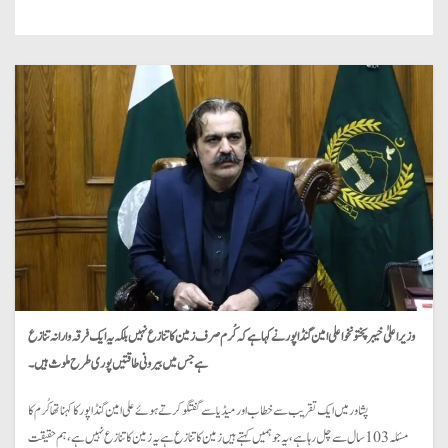
وزیراعلیٰ خیبر پختونخوا علی امین گنڈاپور نے کہا ہے کہ کُرم صرف زمین کا تنازع نہیں بلکہ یہ ایک فرقہ وارانہ تنازع
ہے جس میں بیرونی طاقتیں پوری طرح ملوث ہیں۔
پشاور میں ایک تقریب سے خطاب اور میڈیا سے گفتگو کرتے ہوئے علی امین گنڈا پور کا کہنا تھا کُرم کا
مسئلہ 103سال سے چل رہا ہے، یہ جو ہمیں کہتے ہیں زمین کا تنازع ہے یہ زمین کا تنازع نہیں ہے، ہم حقیقت