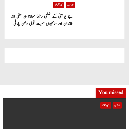
تازہ ترین
خیبر پختونخوا
جے یو آئی کے ضلعی رہنما مولانا پیر صفی اللہ
خاندان اور ساتھیوں سمیت قومی وطن پارٹی
میں شامل
You missed
تازہ ترین
خیبر پختونخوا