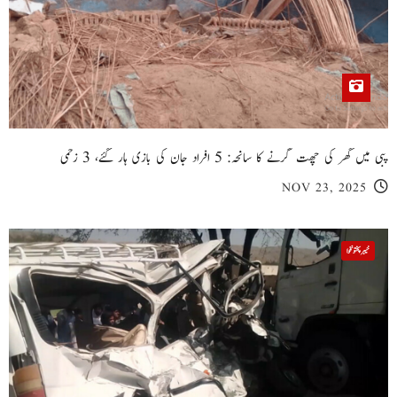
پبی میں گھر کی چھت گرنے کا سانحہ: 5 افراد جان کی بازی ہار گئے، 3 زخمی
NOV 23, 2025
خیبر پختونخوا