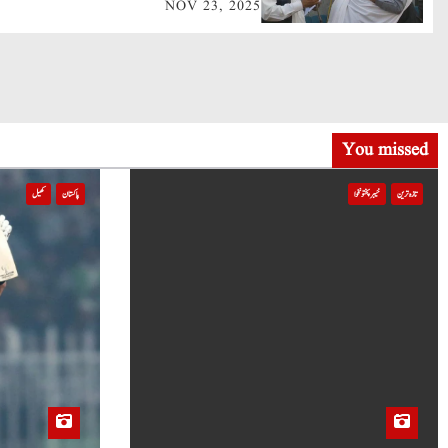
NOV 23, 2025
i
g
a
t
You missed
i
تازہ ترین
خیبر پختونخوا
پاکستان
کھیل
o
n