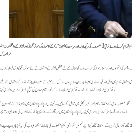
 اہم اقدام کرتے ہوئے ترقیاتی منصوبوں کی دیکھ بھال اور مرمت (ایم اینڈ آر) کے کاموں کی موثر نگرانی اور فنڈز کے دانشمندانہ اس
فریم ورک ب
 آبنوشی اسکیموں اور ٹرانسفارمرز کی مرمت اور دیکھ بھال کے لئے مختص فنڈز کے استعمال کے لئے موثر ریگولیٹری فریم ترتیب 
تعمال، کام میں تاخیر اور غیر معیاری کام کا سبب بن رہا ہے، ان مسائل سے نمٹنے کے سلسلے ایم اینڈ آر فنڈز کے استعمال کے لئے
ریگولیٹری فریم تیار کیا جائے، مجوزہ ریگولیٹری فریم ورک کے تحت تمام اضلاع کی سطح پر ڈسٹرکٹ سپروائزری کم
کمہ منصوبہ بندی کے متعلقہ حکام بطور ممبر کمیٹی میں شامل کئے جائیں، یہ کمیٹیاں اپنے اپنے اضلاع میں ایم اینڈ آر کے کاموں پر 
ذمہ دار ہونگے، ڈسٹرکٹ سپروائزری کمیٹیاں اپنے اپنے اضلاع میں ہر محکمے کے لئے ایم اینڈ آر کے کاموں کی نشاندہی اور ترج
حکمے کو ارسال کریں گے، متعلقہ محکمے کی ڈیپارٹمنٹل سکروٹنی کمیٹی منصوبے کی باضابطہ منظوری دیے گی، یہ کمیٹیاں اپنے اپنے اضل