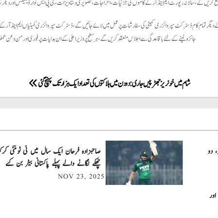
 کریں گے، سالانہ رپورٹ ایم اینڈ آر کے کاموں کی جزئیات، اخراجات، تصویری دستاویزات، جی پی ایس کوارڈینیٹس اور دیگر ت
کے دیگر تمام کام ڈسٹرکٹ سپروائزری کمیٹی کی سفارشات پر عمل میں لائے جائیں گے، ڈسٹرکٹ سپروائزری کمیٹیاں ایم اینڈ آر کے ج
جائزہ لینے کے لئے باقاعدگی سے اجلاس منعقد کریں گے، ہر سطح پر وزیر اعلی کے ان ہدایات پر فوری اور من و عن عملدر
شام میں خونریز جھڑپیں جاری: دو دن میں ہلاکتوں کی تعداد ایک ہزار تک پہنچ گئی
، دو
چھکے لگانے والے پہلے پاکستانی بیٹر بن گئے
NOV 23, 2025
اور