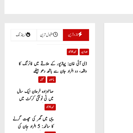
تازہ ترین
مقبول ترین
ٹرینڈنگ
تازہ ترین
خیبر پختونخوا
ڈی آئی خان: پہاڑپور کے علاقے میں فائرنگ کا
واقعہ، دو افراد جان سے ہاتھ دھو بیٹھے
پاکستان
کھیل
صاحبزادہ فرحان ایک سال
میں ٹی ٹوئنٹی کرکٹ میں
100 چھکے لگانے والے پہلے
خیبر پختونخوا
پاکستانی بیٹر بن گئے
پبی میں گھر کی چھت گرنے
کا سانحہ: 5 افراد جان کی