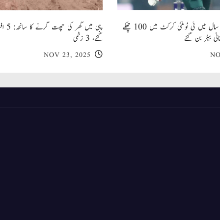
صاحبزادہ فرحان ایک سال میں ٹی ٹوئنٹی کرکٹ میں 100 چھکے
پبی میں
انی بیٹر بن گئے
گئے، 3 زخمی
NOV 23, 2025
NO