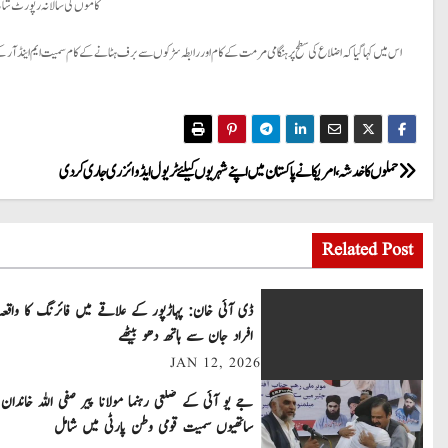
کاموں کی سالانہ رپورٹ شائع
اس میں کہا گیا کہ اضلاع کی سطح پر ہنگامی مرمت کے کام اور رابطہ سڑکوں سے برف ہٹانے کے کام سمیت ایم اینڈ آر 
P
حملوں کا خدشہ ، امریکا نے پاکستان میں اپنے شہریوں کیلئے ٹریول ایڈوائزری جاری کر دی
o
Related Post
s
t
ڈی آئی خان: پہاڑپور کے علاقے میں فائرنگ کا واقعہ
افراد جان سے ہاتھ دھو بیٹھے
n
JAN 12, 2026
a
جے یو آئی کے ضلعی رہنما مولانا پیر صفی اللہ خاندان 
v
ساتھیوں سمیت قومی وطن پارٹی میں شامل