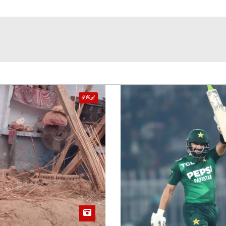
خیبر پختونخوا