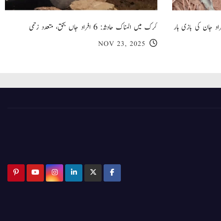
 گھر کی چھت گرنے کا سانحہ: 5 افراد جان کی بازی ہار
کرک میں المناک حادثہ: 6 افراد جاں بحق، متعدد زخمی
NOV 23, 2025