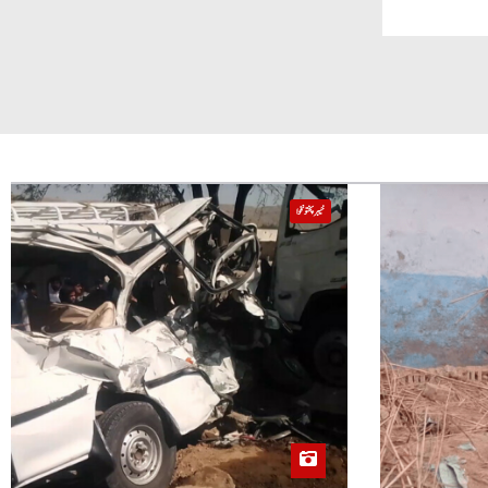
خیبر پختونخوا