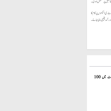
فاصیل پر مشتمل ہوگی۔
اری اسکیموں پر کام کا
آمد یقینی بنایا جائے۔
صاحبزادہ فرحان ایک سال میں ٹی ٹوئنٹی کرکٹ میں 100