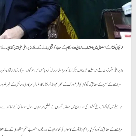
ترقیاتی فنڈز کے استعمال میں احتساب، شفافیت اور کام کے معیار کو یقینی بنانے کے لئے وزیر اعلی علی امین گنڈاپور نے
وزیر اعلی سیکرٹریٹ نے اس سلسلے میں چیف سیکرٹری کو مراسلہ ارسال کردیا جس میں سڑکوں، سرکاری عمارتوں، نہروں،
مراسلے کے متن کے مطابق ریگولیٹری فریم ورک کے بغیر ایم اینڈ آر فنڈز کا استعمال سرکاری وسائل کے غیر ضروری اس
مراسلے میں کہا گیا کہ ڈپٹی کمشنرز کی سربراہی میں متعلقہ محکموں کے ضلعی سربراہان، سول سوسائٹی کے نمائندے اور مح
مراسلے کے مطابق مذکورہ کمیٹیاں ایم اینڈ آر کے کاموں کی نشاندہی کے بعد مجوزہ منصوبے حتمی منظوری کے لئے متعلقہ م