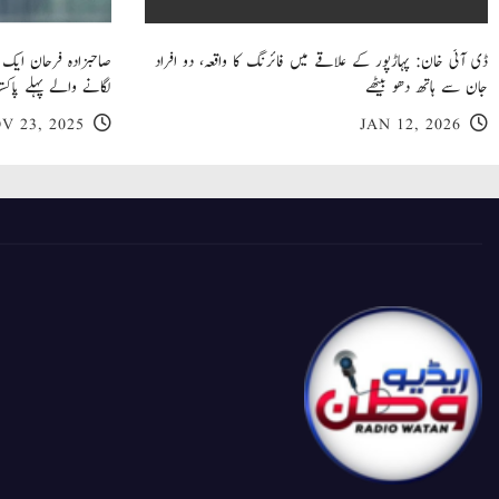
ڈی آئی خان: پہاڑپور کے علاقے میں فائرنگ کا واقعہ، دو افراد
جان سے ہاتھ دھو بیٹھے
لگانے والے پہلے پاکست
V 23, 2025
JAN 12, 2026