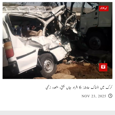
خیبر پختونخوا
کرک میں المناک حادثہ: 6 افراد جاں بحق، متعدد زخمی
NOV 23, 2025