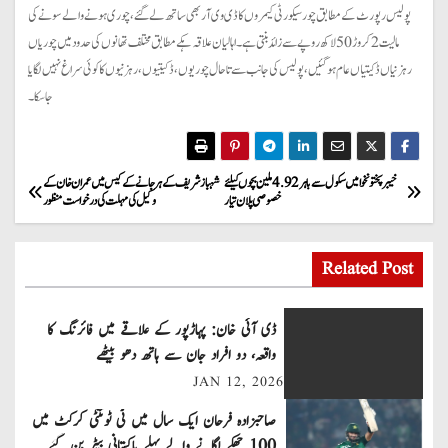
پولیس رپورٹ کے مطابق چور سیکورٹی کیمروں کا ڈی وی آر بھی ساتھ لے گئے، چوری ہونے والے سونے کی
مالیت 2کروڑ 50لاکھ روپے سے زائد بنتی ہے۔ اہالیان علاقہ ہکے مطابق مختلف تھانوں کی حدود میں چوریاں
رہزنیاں ڈکیتیاں عام ہو گئیں، پولیس کی جانب سے تاحال چوریوں، ڈکیتیوں، رہزنیوں کا کوئی سراغ نہیں لگایا
جاسکا۔
P
خیبرپختونخوا میں سکول سے باہر 4.92ملین بچوں کیلئے
شہباز شریف کے ہرجانے کے کیس میں عمران خان کے
خصوصی پلان تیار
وکیل کی مہلت کی درخواست منظور
o
s
Related Post
t
ڈی آئی خان: پہاڑپور کے علاقے میں فائرنگ کا
n
واقعہ، دو افراد جان سے ہاتھ دھو بیٹھے
JAN 12, 2026
a
صاحبزادہ فرحان ایک سال میں ٹی ٹوئنٹی کرکٹ میں
v
100 چھکے لگانے والے پہلے پاکستانی بیٹر بن گئے