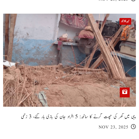
خیبر پختونخوا
پبی میں گھر کی چھت گرنے کا سانحہ: 5 افراد جان کی بازی ہار گئے، 3 زخمی
NOV 23, 2025