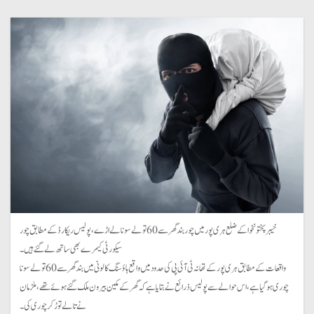
خیبرپختونخوا کے ضلع ہری پور میں چور بند گھر سے 60تولے سونا لے اڑے، پولیس ریکارڈ کے مطابق چور
سیکورٹی کیمرے بھی ساتھ لے گئے ہیں۔
واقعات کے مطابق ہری پور کے تھانہ ٹی آئی پی کی حدود میں واقع ہاؤسنگ کالونی میں بند گھر سے 60تولے سونا
چوری ہو گیا ہے، اس حوالے سے پولیس ذرائع نے بتایا ہے کہ گھر کے مکین بیرون ملک گئے ہوئے تھے، ملزمان
نے تالے توڑ کر چوری کی۔