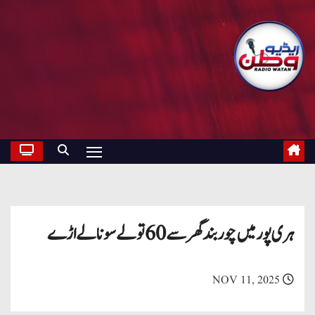
ہری پور میں چور بند گھر سے 60تولے سونا لے اڑے
NOV 11, 2025