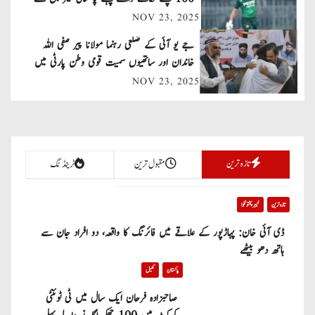
NOV 23, 2025
i
جے یو آئی کے ضلعی رہنما مولانا پیر صفی اللہ
g
خاندان اور ساتھیوں سمیت قومی وطن پارٹی میں
a
شامل
NOV 23, 2025
t
i
تازہ ترین
مقبول ترین
ٹرینڈنگ
o
n
تازہ ترین
خیبر پختونخوا
ڈی آئی خان: پہاڑپور کے علاقے میں فائرنگ کا واقعہ، دو افراد جان سے
ہاتھ دھو بیٹھے
پاکستان
کھیل
صاحبزادہ فرحان ایک سال میں ٹی ٹوئنٹی