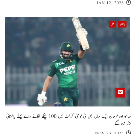
JAN 12, 2026
پاکستان
کھیل
صاحبزادہ فرحان ایک سال میں ٹی ٹوئنٹی کرکٹ میں 100 چھکے لگانے والے پہلے پاکستانی
بیٹر بن گئے
NOV 23, 2025