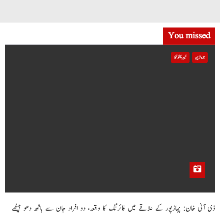
You missed
تازہ ترین
خیبر پختونخوا
ڈی آئی خان: پہاڑپور کے علاقے میں فائرنگ کا واقعہ، دو افراد جان سے ہاتھ دھو بیٹھے