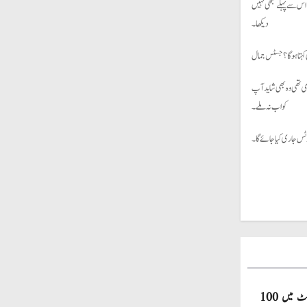
 اس سے پہلے کبھی نہیں
دیکھا۔
 کہتا ہوگا؟ جسٹس جمال
دی تھی وہ بھی شاید آپ
کو اب نہ ملے۔
ٹس جاری کیا جائے گا۔
صاحبزادہ فرحان ایک سال میں ٹی ٹوئنٹی کرکٹ میں 100