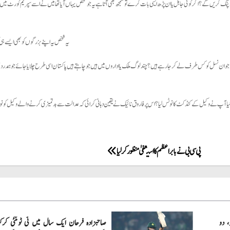
وپنگ کریں گے؟ اگر کوئی جاہل یا ان پڑھ ایسی بات کرے تو سمجھ بھی آتا ہے یہ جو شخص یہاں آیا تھا میں نے اسے سپریم کورٹ میں
یہ شخص یہ اپنے بزرگوں کو بھی ایسے ہی
پنی نوجوان نسل کو کس طرف لے کر جا رہے ہیں؟ چند لوگ ملک یا اداروں میں ہیں جو چاہتے ہیں پاکستان اسی طرح چلایا جائے جو ہمدر
یا آپ نے وکیل کے کنڈکٹ کا نوٹس لیا ؟ اس پر فاروق نائیک نے یقین دہانی کرائی کہ عدالت سے بدتمیزی کرنے والے وکیل کو نو
پی سی بی نے بابر اعظم کا استعفیٰ منظور کر لیا
، دو