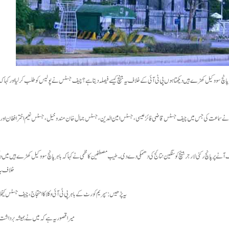
ور کہا کہ باہر پانچ سو وکیل کھڑے ہیں دیکھتا ہوں پی ٹی آئی کے خلاف یہ بینچ کیسے فیصلہ دیتا ہے؟ چیف جسٹس نے پولیس کو طلب کرلیا اور کہا 
خواستوں پر پانچ رکنی لارجر بینچ نے سماعت کی جس میں چیف جسٹس قاضی فائز عیسی، جسٹس امین الدین، جسٹس جمال خان مندوخیل، جسٹس نعیم اختر افغان
آنے پر پانچ رکنی لارجر بینچ کو سنگین نتائج کی دھمکی دے دی۔ طیب مصطفین کاظمی نے کہا کہ باہر پانچ سو وکیل کھڑے ہیں میں دی
خلاف یہ 
یہ پڑھیں : سپریم کورٹ کے باہر پی ٹی آئی وکلا کا احتجاج، چیف جسٹس 
میرا قصور یہ ہے کہ میں نے ہمیشہ برداشت کا 