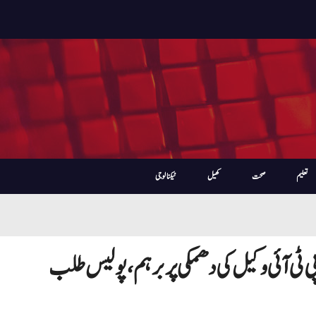
تعلیم
صحت
کھیل
ٹیکنالوجی
ٹی آئی وکیل کی دھمکی پر برہم، پولیس طلب