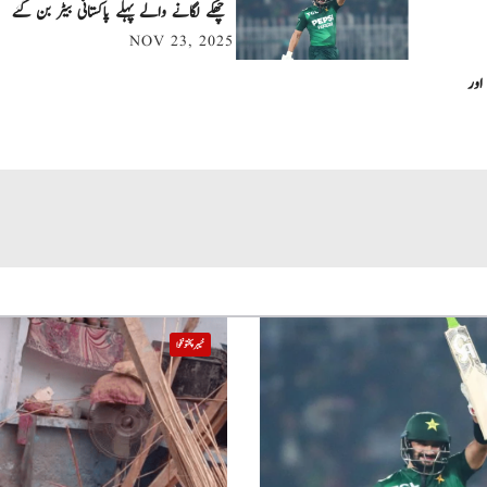
چھکے لگانے والے پہلے پاکستانی بیٹر بن گئے
NOV 23, 2025
اور
خیبر پختونخوا