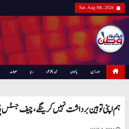
Sat. Aug 8th, 2026
تازہ ترین
پاکستان
خیبرپختونخوا
دنیا
معیشت
ہم اپنی توہین برداشت نہیں کرینگے، چیف جسٹس پی 