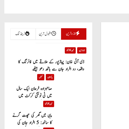
تازہ ترین
مقبول ترین
ٹرینڈنگ
تازہ ترین
خیبر پختونخوا
ڈی آئی خان: پہاڑپور کے علاقے میں فائرنگ کا
واقعہ، دو افراد جان سے ہاتھ دھو بیٹھے
پاکستان
کھیل
صاحبزادہ فرحان ایک سال
میں ٹی ٹوئنٹی کرکٹ میں
100 چھکے لگانے والے پہلے
خیبر پختونخوا
پاکستانی بیٹر بن گئے
پبی میں گھر کی چھت گرنے
کا سانحہ: 5 افراد جان کی