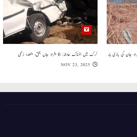
 گھر کی چھت گرنے کا سانحہ: 5 افراد جان کی بازی ہار
کرک میں المناک حادثہ: 6 افراد جاں بحق، متعدد زخمی
NOV 23, 2025