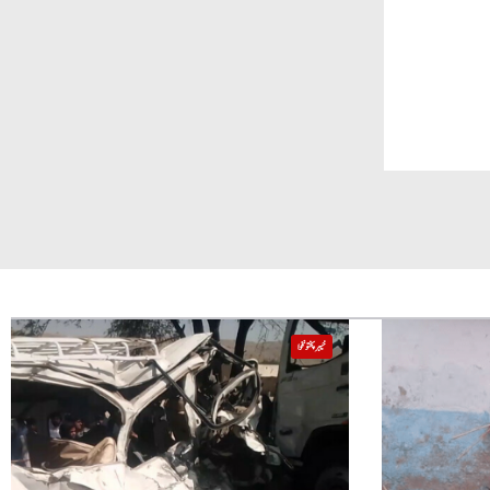
خیبر پختونخوا