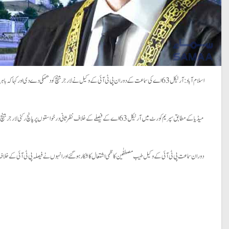
اسلام آباد: آرٹیکل 63 اے کی سماعت کے دوران پی ٹی آئی کے وکیل نے لارجر بینچ کو دھمکی دے دی ا
میڈیا کے مطابق سپریم کورٹ میں آرٹیکل 63 اے کے فیصلے کے خلاف نظرثانی در
دوران سماعت پی ٹی آئی کے وکیل طیب مصطفٰین کاظمی اشتعال کا شکار ہوگئے اور انہوں نے فیصلہ پی ٹی آئی کے خلاف 