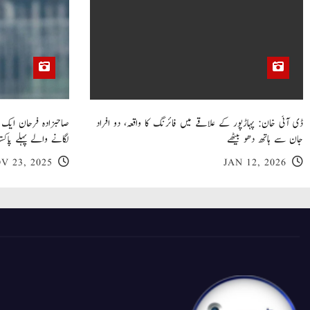
ڈی آئی خان: پہاڑپور کے علاقے میں فائرنگ کا واقعہ، دو افراد
جان سے ہاتھ دھو بیٹھے
لگانے والے پہلے پاکست
V 23, 2025
JAN 12, 2026