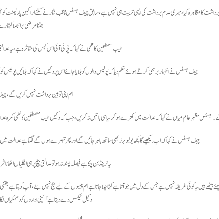
رداشت کا مظاہرہ کیا، میری عدم برداشت کی ایسی تربیت ہی نہیں ہے، سابق چیف جسٹس ثاقب نثار نے کتنے اراکین پارلیمنٹ کو جیل ب
جتنا مرضی برا بھلا کہتا 
طیب مصطفین کاظمی نے کہا کہ پی ٹی آئی اس کیس کی متاثرہ ہے، یہ عدال
چیف جسٹس نے اظہار برہمی کرتے ہوئے حکم دیا کہ پولیس والوں کو بلایا جائے اس پر وکیل نے کہا کہ بلائیں پولیس کو
ہم اپنی توہین برداشت نہیں کریں گے، چیف
۔ جسٹس مظہر عالم میاں نے کہا کہ عدالت میں کھڑے ہو کر سیاسی باتیں نہ کریں، جب کہ وکیل طیب مصطفین کاظمی کمرہ عدا
چیف جسٹس نے کہا کہ اب دیکھیے گا کچھ یوٹیوبرز بھی ساتھ باہر جائیں گے اور پھر تبصرے ہوں گے لگتا ہے عدالت میں جو
یہ ٹرینڈ بن چکا ہے فیصلہ پسند نہ ہو تو عدالتی بنچ پر ہی انگلیاں اٹھا
یلئے بیٹھے ہیں یہ کوئی طریقہ نہیں ہے جس کے دل میں جو آتا ہے کہتا چلا جاتا ہے ہم پیسوں کے لیے جج نہیں بنے، آپ کو پتا ہے جتنی جج کی
وکیل ٹیکس دے دیتا ہے آئینی اداروں کو دھمکیاں لگان