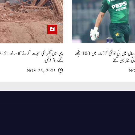
صاحبزادہ فرحان ایک سال میں ٹی ٹوئنٹی کرکٹ میں 100 چھکے
پبی میں
انی بیٹر بن گئے
گئے، 3 زخمی
NOV 23, 2025
NO