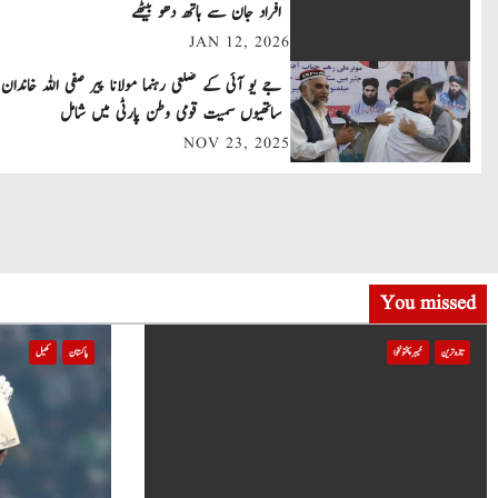
افراد جان سے ہاتھ دھو بیٹھے
n
JAN 12, 2026
a
جے یو آئی کے ضلعی رہنما مولانا پیر صفی اللہ خاندان 
v
ساتھیوں سمیت قومی وطن پارٹی میں شامل
NOV 23, 2025
i
g
a
t
You missed
i
تازہ ترین
خیبر پختونخوا
پاکستان
کھیل
o
n