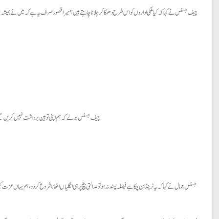
چیف جسٹس نے کہا کہ کیا ملکی اداروں کو اس طرح دھمکا کر چلانا چاہتے ہیں؟ میرا قصور صرف یہ ہے کہ میں نے ہمیشہ ب
چیف جسٹس بولے کہ ہم اپنی توہین برداشت نہیں کریں گے
جسٹس جمال نے کہا کہ یہ ٹرینڈ بن چکا ہے فیصلہ پسند نہ ہو تو عدالتی بنچ پر ہی انگلیاں اٹھانا شروع کر دو، ہم یہاں عزت ک