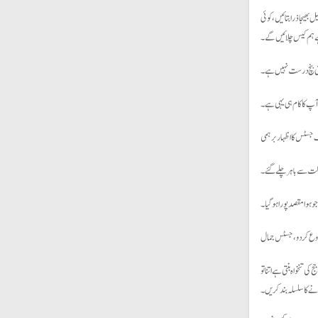
ھیجا ذرا بتائیں، کوئی
رہے ہم کیس چلائیں گے۔
تی بنچ درست نہیں ہے۔
 آپ کا کام ہی یہی ہے۔
 جسٹس کا اظہار برہمی
لت سے باہر چلے گئے۔
 ہوا مقصد پورا ہوگیا۔
نا شروع کر دو، جسٹس جمال
 تنخواہ بنتی ہے اتنا تو
ے کا سلسلہ بند کریں۔