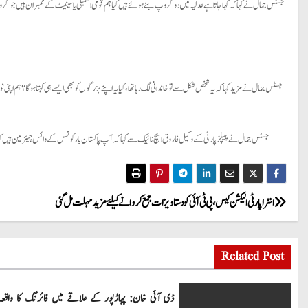
جسٹس جمال نے کہا کہ کہا جاتا ہے عدلیہ میں دو گروپ بنے ہوئے ہیں کیا ہم قومی اسمبلی یا سینیٹ کے ممبران ہیں جو گر
جسٹس جمال نے مزید کہا کہ یہ شخص شکل سے تو خاندانی لگ رہا تھا، کیا یہ اپنے بزرگوں کو بھی ایسے ہی کہتا ہوگا؟ ہم ا
جسٹس جمال نے پیپلز پارٹی کے وکیل فاروق ایچ نائیک سے کہا کہ آپ پاکستان بار کونسل کے وائس چیئرمین ہیں ک
P
انٹراپارٹی الیکشن کیس، پی ٹی آئی کو دستاویزات جمع کروانے کیلئے مزید مہلت مل گئی
o
Related Post
s
t
ڈی آئی خان: پہاڑپور کے علاقے میں فائرنگ کا واقعہ