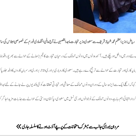
ریاض:
وزیراعظم محمد شہباز شریف سے سعودی وزیر تجارت ماجد القصبی نے آج عالمی اقتصادی فورم کے خصوصی اجلاس کی سائیڈ 
ئے دور میں داخل ہو چکے ہیں۔ آئندہ دنوں میں دونوں ممالک کے درمیان تجارت کا حجم بڑھانے کے حوالے سے بھر پور اقدام
سرمایہ کاری اور تجارت کے حوالے سے ترجیح دے رہے ہیں ۔ سعودی کاروباری برادری و تاجر برادری اور سرمایہ کاروں کا وفد جلد پاکست
کہا کہ اگلے ایک سے ڈیڑھ سال کے دوران دونوں ممالک کے معاشی اور تجارتی تعلقات کو نئی بلندیوں پر لے جانے کے لئے اہداف کا
ں کا کردار انتہائی اہم رہا ہے، دونوں ممالک کے نوجوانوں اور نئی نسل میں سعودی -پاکستان دوستی کے حوالے سے جذبات مزید اج
مردان بورڈ کی جانب سے میٹرک امتحانات کے پرچے آؤٹ ہونے کا سلسلہ جاری