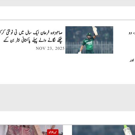
، دو
چھکے لگانے والے پہلے پاکستانی بیٹر بن گئے
NOV 23, 2025
اور
خیبر پختونخوا