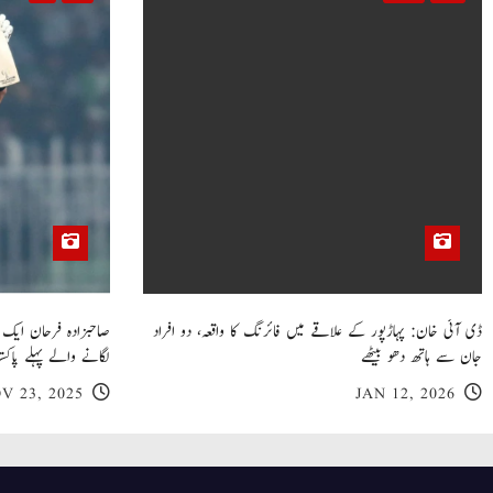
o
n
ڈی آئی خان: پہاڑپور کے علاقے میں فائرنگ کا واقعہ، دو افراد
جان سے ہاتھ دھو بیٹھے
لگانے والے پہلے پاکست
V 23, 2025
JAN 12, 2026