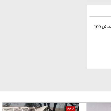
صاحبزادہ فرحان ایک سال میں ٹی ٹوئنٹی کرکٹ میں 100
خیبر پختونخوا