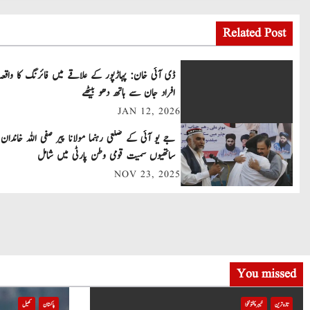
o
Related Post
s
t
ڈی آئی خان: پہاڑپور کے علاقے میں فائرنگ کا واقعہ
افراد جان سے ہاتھ دھو بیٹھے
n
JAN 12, 2026
a
جے یو آئی کے ضلعی رہنما مولانا پیر صفی اللہ خاندان 
v
ساتھیوں سمیت قومی وطن پارٹی میں شامل
NOV 23, 2025
i
g
a
t
You missed
i
تازہ ترین
خیبر پختونخوا
پاکستان
کھیل