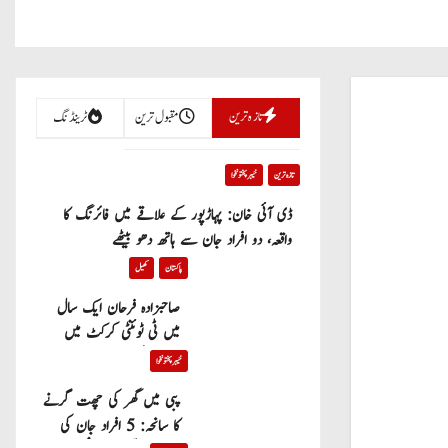
تازہ ترین
مقبول ترین
ٹرینڈنگ
تازہ ترین
خیبر پختونخوا
ڈی آئی خان: پہاڑپور کے علاقے میں فائرنگ کا
واقعہ، دو افراد جان سے ہاتھ دھو بیٹھے
پاکستان
کھیل
صاحبزادہ فرحان ایک سال
میں ٹی ٹوئنٹی کرکٹ میں
100 چھکے لگانے والے پہلے
خیبر پختونخوا
پاکستانی بیٹر بن گئے
پبی میں گھر کی چھت گرنے
کا سانحہ: 5 افراد جان کی