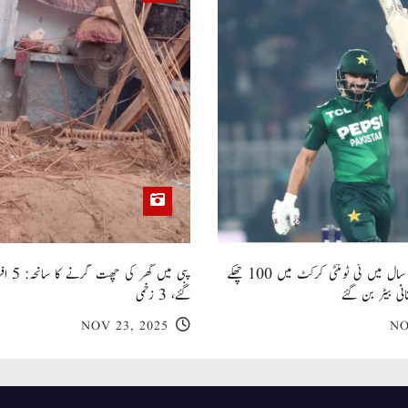
صاحبزادہ فرحان ایک سال میں ٹی ٹوئنٹی کرکٹ میں 100 چھکے
پبی میں
انی بیٹر بن گئے
گئے، 3 زخمی
NOV 23, 2025
NO