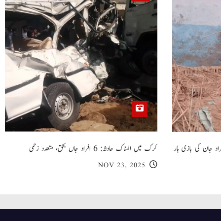
 گھر کی چھت گرنے کا سانحہ: 5 افراد جان کی بازی ہار
کرک میں المناک حادثہ: 6 افراد جاں بحق، متعدد زخمی
NOV 23, 2025