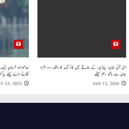
n
ڈی آئی خان: پہاڑپور کے علاقے میں فائرنگ کا واقعہ، دو افراد
جان سے ہاتھ دھو بیٹھے
لگانے والے پہلے پاکست
V 23, 2025
JAN 12, 2026