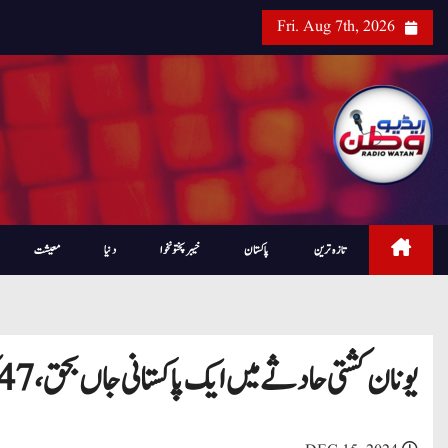
Fri. Aug 7th, 2026
تازہ ترین
پاکستان
خیبرپختونخوا
دنیا
معیشت
یونان کشتی حادثے میں ایک پاکستانی جاں بحق ، 47 کو بچایا گیا ، دفتر خارجہ