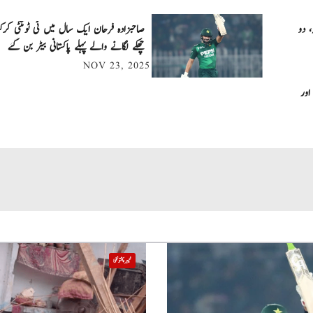
، دو
چھکے لگانے والے پہلے پاکستانی بیٹر بن گئے
NOV 23, 2025
اور
خیبر پختونخوا