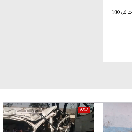
صاحبزادہ فرحان ایک سال میں ٹی ٹوئنٹی کرکٹ میں 100
خیبر پختونخوا