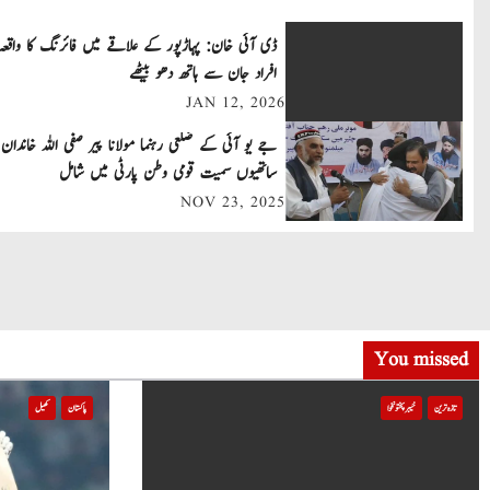
t
ڈی آئی خان: پہاڑپور کے علاقے میں فائرنگ کا واقعہ
افراد جان سے ہاتھ دھو بیٹھے
n
JAN 12, 2026
a
جے یو آئی کے ضلعی رہنما مولانا پیر صفی اللہ خاندان 
v
ساتھیوں سمیت قومی وطن پارٹی میں شامل
NOV 23, 2025
i
g
a
t
You missed
i
تازہ ترین
خیبر پختونخوا
پاکستان
کھیل
o