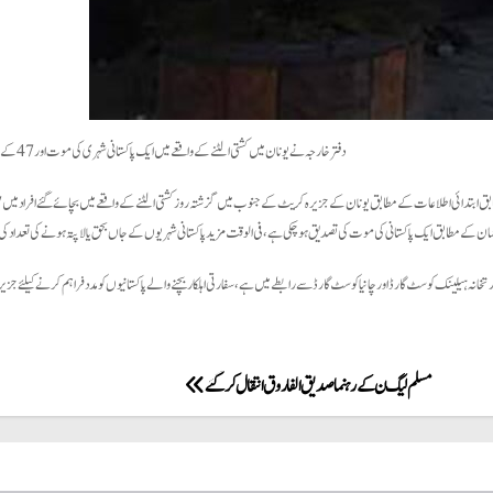
دفتر خارجہ نے یونان میں کشتی الٹنے کے واقعے میں ایک پاکستانی شہری کی موت اور 47 کے بچنے کی تصدیق کر دی۔
بتدائی اطلاعات کے مطابق یونان کے جزیرہ کریٹ کے جنوب میں گزشتہ روز کشتی الٹنے کے واقعے میں بچائے گئے افراد میں 47 پاکستانی شامل ہیں۔
ان کے مطابق ایک پاکستانی کی موت کی تصدیق ہو چکی ہے، فی الوقت مزید پاکستانی شہریوں کے جاں بحق یا لاپتہ ہونے کی تعداد ک
سفارتخانہ ہیلینک کوسٹ گارڈ اور چانیا کوسٹ گارڈ سے رابطے میں ہے، سفارتی اہلکار بچنے والے پاکستانیوں کو مدد فراہم کرنے کیلئے جز
مسلم لیگ ن کے رہنما صدیق الفاروق انتقال کر گئے