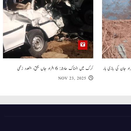
 گھر کی چھت گرنے کا سانحہ: 5 افراد جان کی بازی ہار
کرک میں المناک حادثہ: 6 افراد جاں بحق، متعدد زخمی
NOV 23, 2025