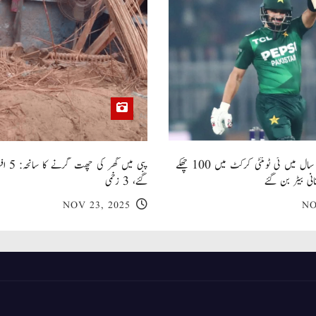
صاحبزادہ فرحان ایک سال میں ٹی ٹوئنٹی کرکٹ میں 100 چھکے
پبی میں
انی بیٹر بن گئے
گئے، 3 زخمی
NOV 23, 2025
NO