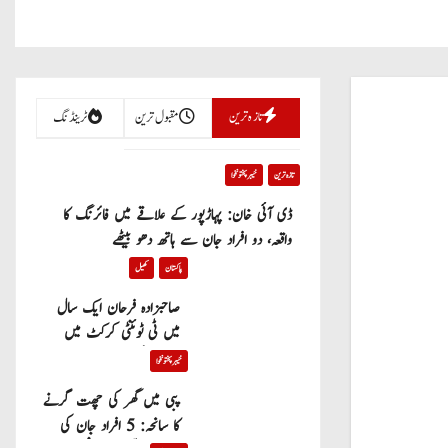
تازہ ترین
مقبول ترین
ٹرینڈنگ
تازہ ترین
خیبر پختونخوا
ڈی آئی خان: پہاڑپور کے علاقے میں فائرنگ کا
واقعہ، دو افراد جان سے ہاتھ دھو بیٹھے
پاکستان
کھیل
صاحبزادہ فرحان ایک سال
میں ٹی ٹوئنٹی کرکٹ میں
100 چھکے لگانے والے پہلے
خیبر پختونخوا
پاکستانی بیٹر بن گئے
پبی میں گھر کی چھت گرنے
کا سانحہ: 5 افراد جان کی