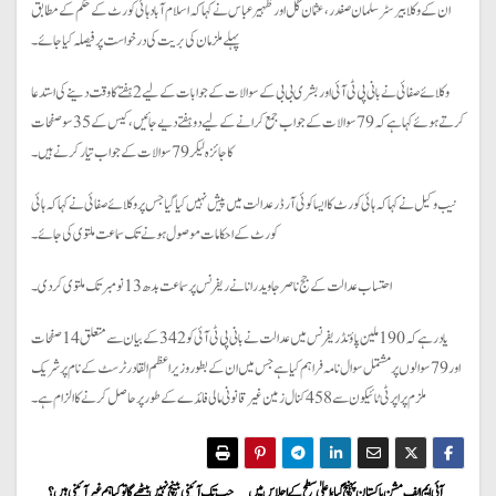
ان کے وکلا بیرسٹر سلمان صفدر ، عثمان گل اور ظہیر عباس نے کہا کہ اسلام آباد ہائی کورٹ کے حکم کے مطابق
پہلے ملزمان کی بریت کی درخواست پر فیصلہ کیا جائے۔
وکلائے صفائی نے بانی پی ٹی آئی اور بشری بی بی کے سوالات کے جوابات کے لیے 2 ہفتے کا وقت دینے کی استدعا
کرتے ہوئے کہا ہے کہ 79 سوالات کے جواب جمع کرانے کے لیے دو ہفتے دیے جائیں ، کیس کے 35 سو صفحات
کا جائزہ لیکر 79 سوالات کے جواب تیار کرنے ہیں۔
نیب وکیل نے کہا کہ ہائی کورٹ کا ایسا کوئی آرڈر عدالت میں پیش نہیں کیا گیا جس پر وکلائے صفائی نے کہا کہ ہائی
کورٹ کے احکامات موصول ہونے تک سماعت ملتوی کی جائے۔
احتساب عدالت کے جج ناصر جاوید رانا نے ریفرنس پر سماعت بدھ 13 نومبر تک ملتوی کر دی۔
یاد رہے کہ 190 ملین پاؤنڈ ریفرنس میں عدالت نے بانی پی ٹی آئی کو 342 کے بیان سے متعلق 14 صفحات
اور 79 سوالوں پر مشتمل سوال نامہ فراہم کیا ہے جس میں ان کے بطور وزیراعظم القادر ٹرسٹ کے نام پر شریک
ملزم پراپرٹی ٹائیکون سے 458 کنال زمین غیر قانونی مالی فائدے کے طور پر حاصل کرنے کا الزام ہے۔
آئی ایم ایف مشن پاکستان پہنچ گیا، اعلیٰ سطح کے اجلاس میں
جب تک آئینی بینچ نہیں بیٹھے گا تو کیا ہم غیر آئینی ہیں؟