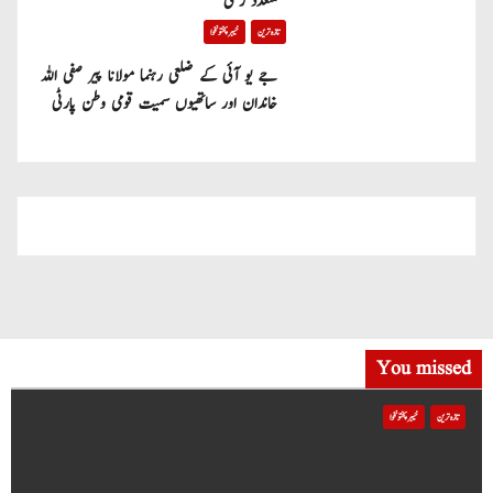
متعدد زخمی
تازہ ترین
خیبر پختونخوا
جے یو آئی کے ضلعی رہنما مولانا پیر صفی اللہ
خاندان اور ساتھیوں سمیت قومی وطن پارٹی
میں شامل
You missed
تازہ ترین
خیبر پختونخوا