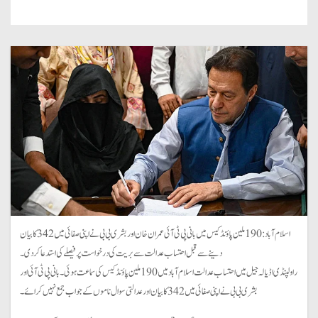
اسلام آباد: 190 ملین پاؤنڈ کیس میں بانی پی ٹی آئی عمران خان اور بشری بی بی نے اپنی صفائی میں 342 کا بیان
دینے سے قبل احتساب عدالت سے بریت کی درخواست پر فیصلے کی استدعا کردی۔
راولپنڈی اڈیالہ جیل میں احتساب عدالت اسلام آباد میں 190 ملین پاؤنڈ کیس کی سماعت ہوئی۔ بانی پی ٹی آئی اور
بشری بی بی نے اپنی صفائی میں 342 کا بیان اور عدالتی سوال ناموں کے جواب جمع نہیں کرائے۔