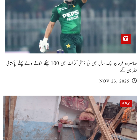
صاحبزادہ فرحان ایک سال میں ٹی ٹوئنٹی کرکٹ میں 100 چھکے لگانے والے پہلے پاکستانی
بیٹر بن گئے
NOV 23, 2025
خیبر پختونخوا