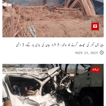
پبی میں گھر کی چھت گرنے کا سانحہ: 5 افراد جان کی بازی ہار گئے، 3 زخمی
NOV 23, 2025
خیبر پختونخوا