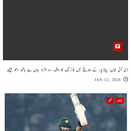
ڈی آئی خان: پہاڑپور کے علاقے میں فائرنگ کا واقعہ، دو افراد جان سے ہاتھ دھو بیٹھے
JAN 12, 2026
پاکستان
کھیل