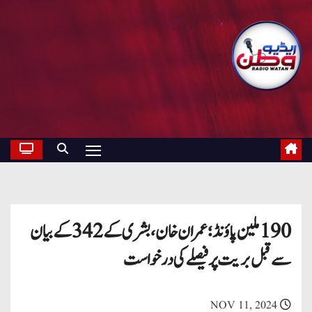
190 ملین پاؤنڈ؛ عمران خان، بشری کے 342 کے بیان
سے قبل بریت پر فیصلے کی درخواست
NOV 11, 2024