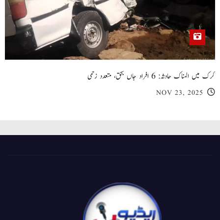
کرک میں المناک حادثہ: 6 افراد جاں بحق، متعدد زخمی
NOV 23, 2025