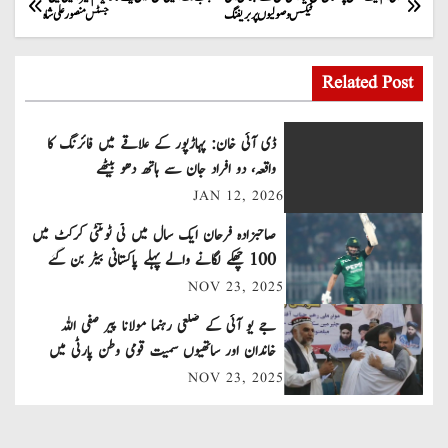
P
ٹیکس وصولیوں پر بریفنگ
جسٹس منصور علی شاہ
o
s
Related Post
t
ڈی آئی خان: پہاڑپور کے علاقے میں فائرنگ کا
n
واقعہ، دو افراد جان سے ہاتھ دھو بیٹھے
JAN 12, 2026
a
صاحبزادہ فرحان ایک سال میں ٹی ٹوئنٹی کرکٹ میں
v
100 چھکے لگانے والے پہلے پاکستانی بیٹر بن گئے
NOV 23, 2025
i
جے یو آئی کے ضلعی رہنما مولانا پیر صفی اللہ
g
خاندان اور ساتھیوں سمیت قومی وطن پارٹی میں
a
شامل
NOV 23, 2025
t