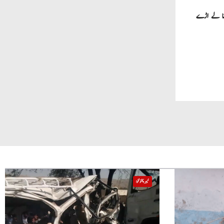
خیبر پختونخوا