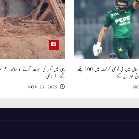
صاحبزادہ فرحان ایک سال میں ٹی ٹوئنٹی کرکٹ میں 100 چھکے
پبی میں
انی بیٹر بن گئے
گئے، 3 زخمی
NOV 23, 2025
NO