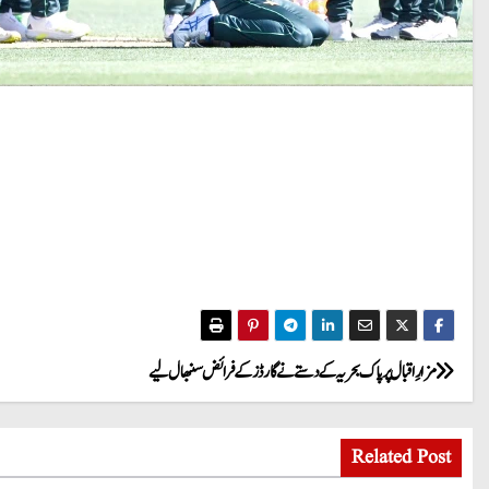
P
مزارِ اقبال پر پاک بحریہ کے دستے نے گارڈز کے فرائض سنبھال لیے
o
Related Post
s