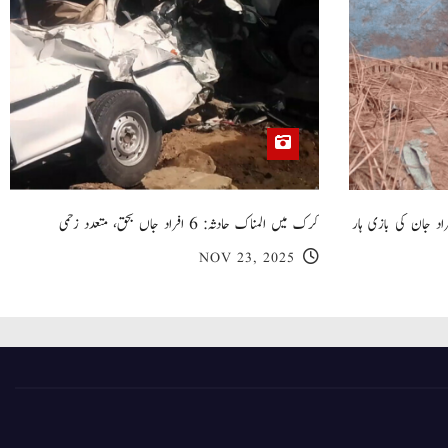
 گھر کی چھت گرنے کا سانحہ: 5 افراد جان کی بازی ہار
کرک میں المناک حادثہ: 6 افراد جاں بحق، متعدد زخمی
NOV 23, 2025