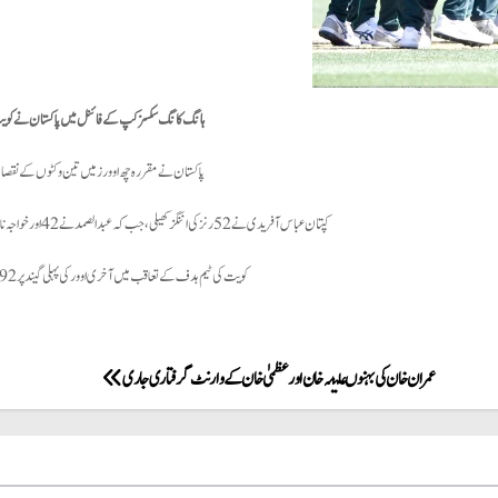
ہانگ کانگ سکسزکپ کے فائنل میں پاکستان نے ک
پاکستان نے مقررہ چھ اوورز میں تین وکٹوں کے نقصان پر135 رنز ب
کپتان عباس آفریدی نے 52 رنز کی اننگز کھیلی، جب کہ عبدالصمد نے 42 اور خواجہ نافع نے 22رنز بنائے۔
کویت کی ٹیم ہدف کے تعاقب میں آخری اوور کی پہلی گیند پر 92رنز بناکر آؤٹ ہوگئی۔
عمران خان کی بہنوں علیمہ خان اور عظمیٰ خان کے وارنٹ گرفتاری جاری