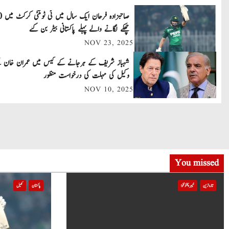
t
صاحبزاد
چھکے لگانے والے پہلے پاکستانی بیٹر بن گئے
n
NOV 23, 2025
a
شہباز شریف کے ہرجانے کے کیس میں عمران خان 
v
وکیل کی مہلت کی درخواست منظور
NOV 10, 2025
i
g
a
t
You missed
i
تازہ ترین
خیبر پختونخوا
پاکستان
کھیل
o
n