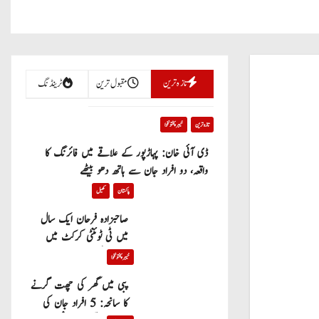
تازہ ترین
مقبول ترین
ٹرینڈنگ
تازہ ترین
خیبر پختونخوا
ڈی آئی خان: پہاڑپور کے علاقے میں فائرنگ کا
واقعہ، دو افراد جان سے ہاتھ دھو بیٹھے
پاکستان
کھیل
صاحبزادہ فرحان ایک سال
میں ٹی ٹوئنٹی کرکٹ میں
100 چھکے لگانے والے پہلے
خیبر پختونخوا
پاکستانی بیٹر بن گئے
پبی میں گھر کی چھت گرنے
کا سانحہ: 5 افراد جان کی