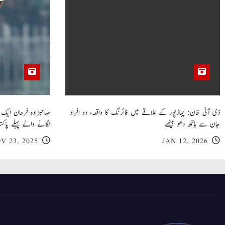
ڈی آئی خان: پہاڑپور کے علاقے میں فائرنگ کا واقعہ، دو افراد
جان سے ہاتھ دھو بیٹھے
لگانے والے پہلے پاکست
V 23, 2025
JAN 12, 2026