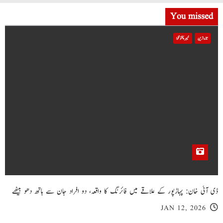
You missed
تازہ ترین
خیبر پختونخوا
ڈی آئی خان: پہاڑپور کے علاقے میں فائرنگ کا واقعہ، دو افراد جان سے ہاتھ دھو بیٹھے
JAN 12, 2026