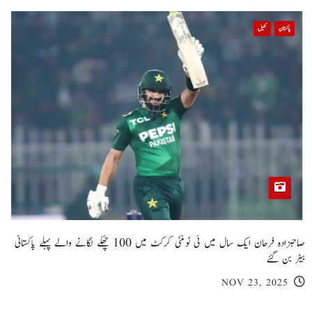
پاکستان
کھیل
صاحبزادہ فرحان ایک سال میں ٹی ٹوئنٹی کرکٹ میں 100 چھکے لگانے والے پہلے پاکستانی
بیٹر بن گئے
NOV 23, 2025