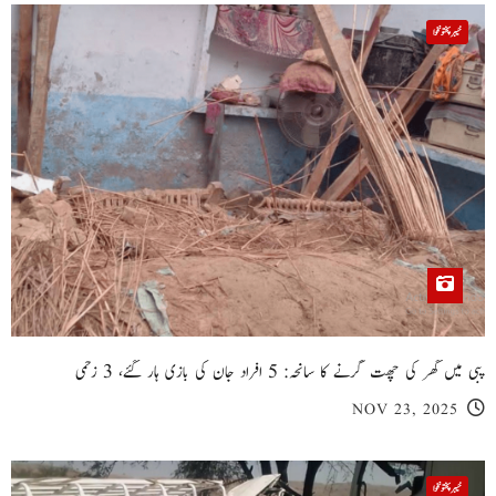
خیبر پختونخوا
پبی میں گھر کی چھت گرنے کا سانحہ: 5 افراد جان کی بازی ہار گئے، 3 زخمی
NOV 23, 2025
خیبر پختونخوا