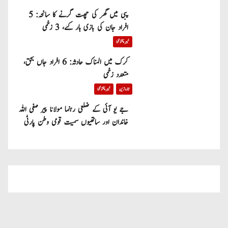
پبی میں گھر کی چھت گرنے کا سانحہ: 5
افراد جان کی بازی ہار گئے، 3 زخمی
خیبر پختونخوا
کرک میں المناک حادثہ: 6 افراد جاں بحق،
متعدد زخمی
تازہ ترین
خیبر پختونخوا
جے یو آئی کے ضلعی رہنما مولانا پیر صفی اللہ
خاندان اور ساتھیوں سمیت قومی وطن پارٹی
میں شامل