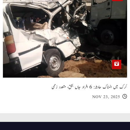
کرک میں المناک حادثہ: 6 افراد جاں بحق، متعدد زخمی
NOV 23, 2025