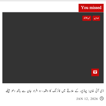
You missed
تازہ ترین
خیبر پختونخوا
ڈی آئی خان: پہاڑپور کے علاقے میں فائرنگ کا واقعہ، دو افراد جان سے ہاتھ دھو بیٹھے
JAN 12, 2026