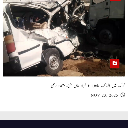
کرک میں المناک حادثہ: 6 افراد جاں بحق، متعدد زخمی
NOV 23, 2025