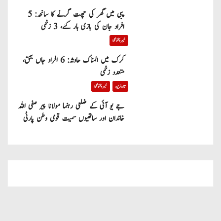
پبی میں گھر کی چھت گرنے کا سانحہ: 5
افراد جان کی بازی ہار گئے، 3 زخمی
خیبر پختونخوا
کرک میں المناک حادثہ: 6 افراد جاں بحق،
متعدد زخمی
تازہ ترین
خیبر پختونخوا
جے یو آئی کے ضلعی رہنما مولانا پیر صفی اللہ
خاندان اور ساتھیوں سمیت قومی وطن پارٹی
میں شامل