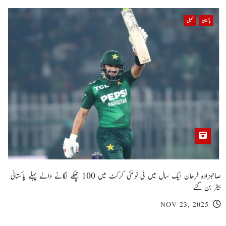
پاکستان
کھیل
صاحبزادہ فرحان ایک سال میں ٹی ٹوئنٹی کرکٹ میں 100 چھکے لگانے والے پہلے پاکستانی
بیٹر بن گئے
NOV 23, 2025