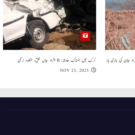
 گھر کی چھت گرنے کا سانحہ: 5 افراد جان کی بازی ہار
کرک میں المناک حادثہ: 6 افراد جاں بحق، متعدد زخمی
NOV 23, 2025