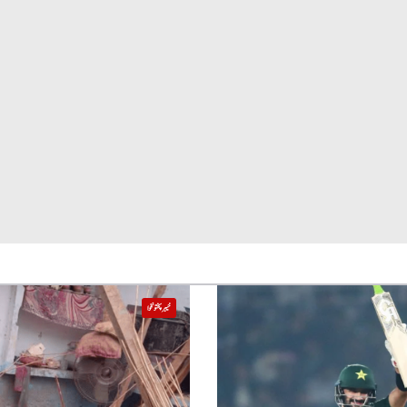
خیبر پختونخوا