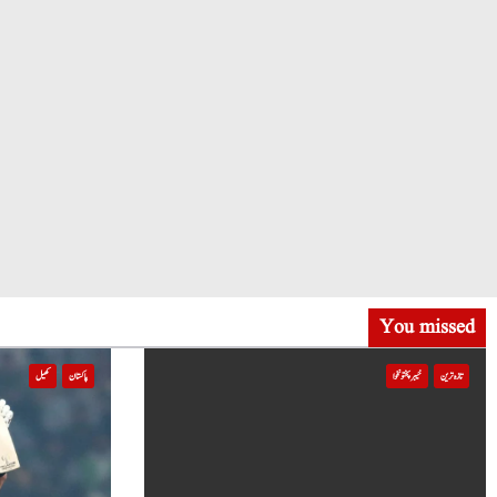
You missed
تازہ ترین
خیبر پختونخوا
پاکستان
کھیل