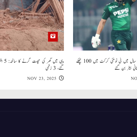
صاحبزادہ فرحان ایک سال میں ٹی ٹوئنٹی کرکٹ میں 100 چھکے
پبی میں
انی بیٹر بن گئے
گئے، 3 زخمی
NOV 23, 2025
NO