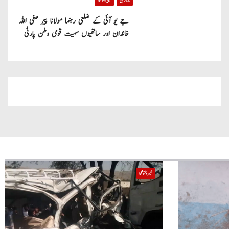
تازہ ترین
خیبر پختونخوا
جے یو آئی کے ضلعی رہنما مولانا پیر صفی اللہ
خاندان اور ساتھیوں سمیت قومی وطن پارٹی
میں شامل
خیبر پختونخوا