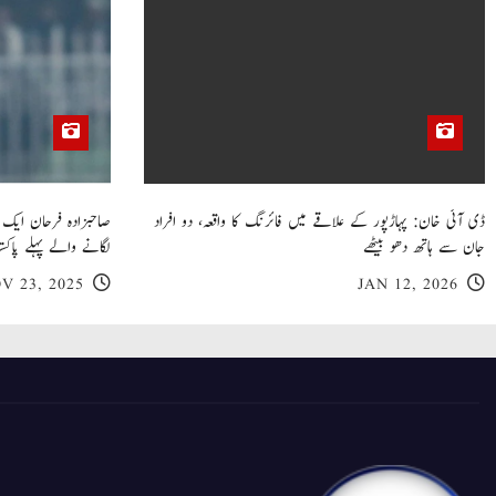
ڈی آئی خان: پہاڑپور کے علاقے میں فائرنگ کا واقعہ، دو افراد
جان سے ہاتھ دھو بیٹھے
لگانے والے پہلے پاکست
V 23, 2025
JAN 12, 2026