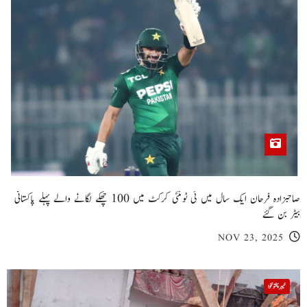
صاحبزادہ فرحان ایک سال میں ٹی ٹوئنٹی کرکٹ میں 100 چھکے لگانے والے پہلے پاکستانی
بیٹر بن گئے
NOV 23, 2025
خیبر پختونخوا