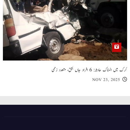
کرک میں المناک حادثہ: 6 افراد جاں بحق، متعدد زخمی
NOV 23, 2025