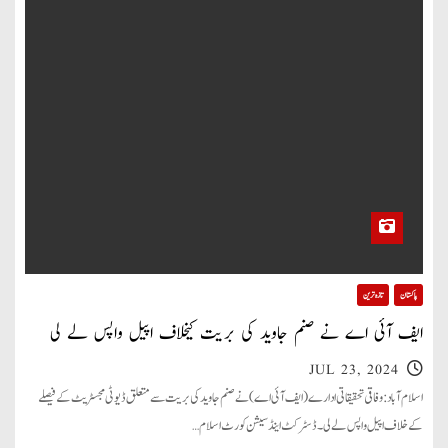
پاکستان
تازہ ترین
ایف آئی اے نے صنم جاوید کی بریت کیخلاف اپیل واپس لے لی
JUL 23, 2024
اسلام آباد: وفاقی تحقیقاتی ادارے (ایف آئی اے) نے صنم جاوید کی بریت سے متعلق ڈیوٹی مجسٹریٹ کے فیصلے
کے خلاف اپیل واپس لے لی۔ ڈسٹرکٹ اینڈ سیشن کورٹ اسلام…