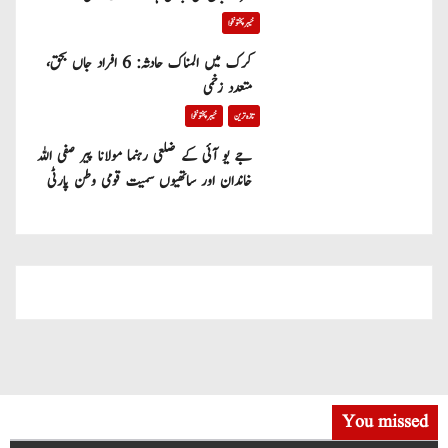
خیبر پختونخوا
کرک میں المناک حادثہ: 6 افراد جاں بحق،
متعدد زخمی
تازہ ترین
خیبر پختونخوا
جے یو آئی کے ضلعی رہنما مولانا پیر صفی اللہ
خاندان اور ساتھیوں سمیت قومی وطن پارٹی
میں شامل
You missed