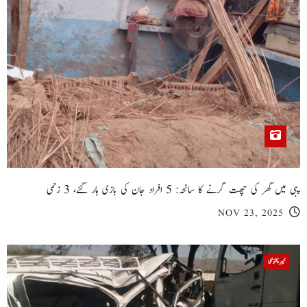
پبی میں گھر کی چھت گرنے کا سانحہ: 5 افراد جان کی بازی ہار گئے، 3 زخمی
NOV 23, 2025
خیبر پختونخوا