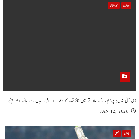
تازہ ترین
خیبر پختونخوا
ڈی آئی خان: پہاڑپور کے علاقے میں فائرنگ کا واقعہ، دو افراد جان سے ہاتھ دھو بیٹھے
JAN 12, 2026
پاکستان
کھیل