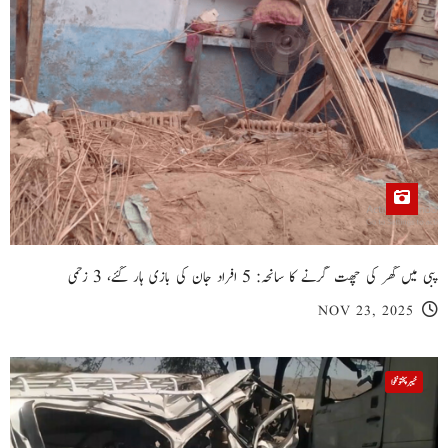
پبی میں گھر کی چھت گرنے کا سانحہ: 5 افراد جان کی بازی ہار گئے، 3 زخمی
NOV 23, 2025
خیبر پختونخوا