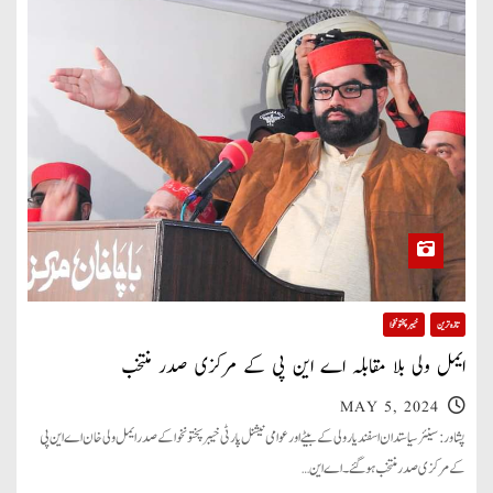
تازہ ترین
خیبر پختونخوا
ایمل ولی بلا مقابلہ اے این پی کے مرکزی صدر منتخب
MAY 5, 2024
پشاور: سینئر سیاستدان اسفند یار ولی کے بیٹے اور عوامی نیشنل پارٹی خیبر پختونخوا کے صدر ایمل ولی خان اے این پی
کے مرکزی صدر منتخب ہو گئے۔ اے این…