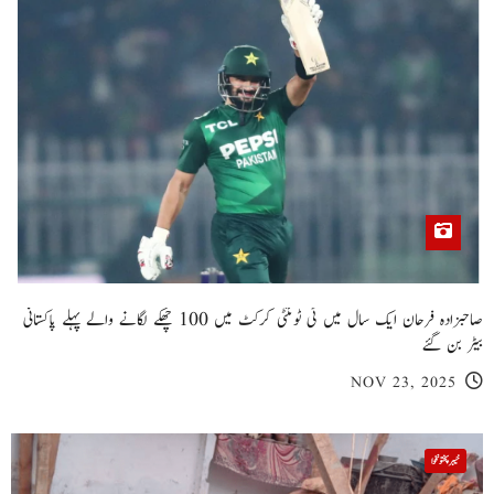
صاحبزادہ فرحان ایک سال میں ٹی ٹوئنٹی کرکٹ میں 100 چھکے لگانے والے پہلے پاکستانی
بیٹر بن گئے
NOV 23, 2025
خیبر پختونخوا