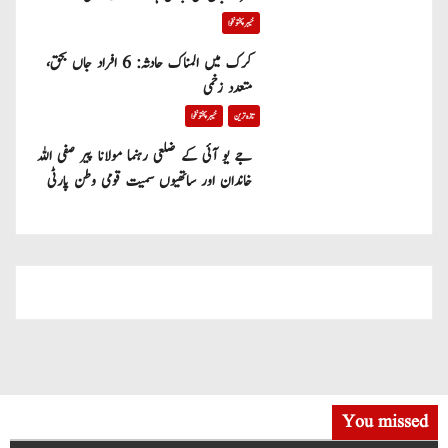
خیبر پختونخوا
کرک میں المناک حادثہ: 6 افراد جاں بحق،
متعدد زخمی
تازہ ترین
خیبر پختونخوا
جے یو آئی کے ضلعی رہنما مولانا پیر صفی اللہ
خاندان اور ساتھیوں سمیت قومی وطن پارٹی
میں شامل
You missed