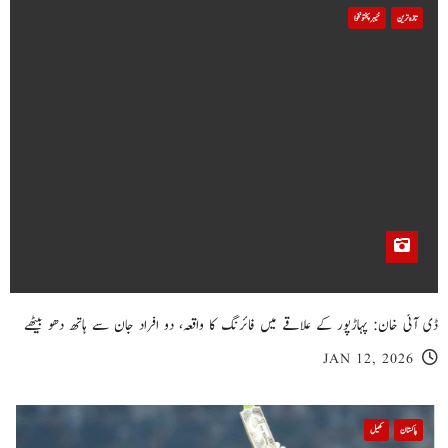
تازہ ترین
خیبر پختونخوا
ڈی آئی خان: پہاڑپور کے علاقے میں فائرنگ کا واقعہ، دو افراد جان سے ہاتھ دھو بیٹھے
JAN 12, 2026
پاکستان
کھیل