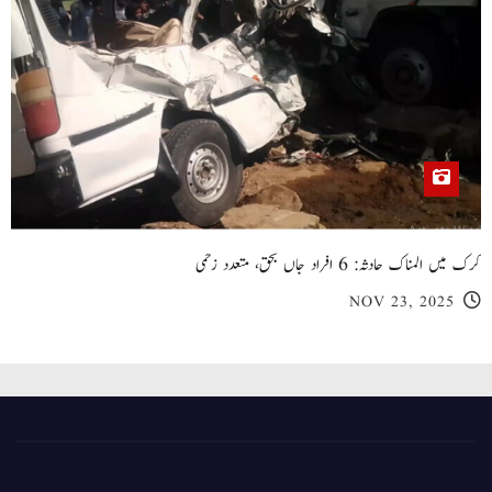
کرک میں المناک حادثہ: 6 افراد جاں بحق، متعدد زخمی
NOV 23, 2025