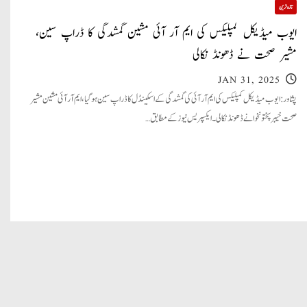
تازہ ترین
ایوب میڈیکل کمپلیکس کی ایم آر آئی مشین گمشدگی کا ڈراپ سین،
مشیر صحت نے ڈھونڈ نکالی
JAN 31, 2025
پشاور: ایوب میڈیکل کمپلیکس کی ایم آر آئی کی گمشدگی کے اسکینڈل کا ڈراپ سین ہوگیا، ایم آر آئی مشین مشیر
صحت خیبرپختونخوا نے ڈھونڈ نکالی۔ ایکسپریس نیوز کے مطابق…