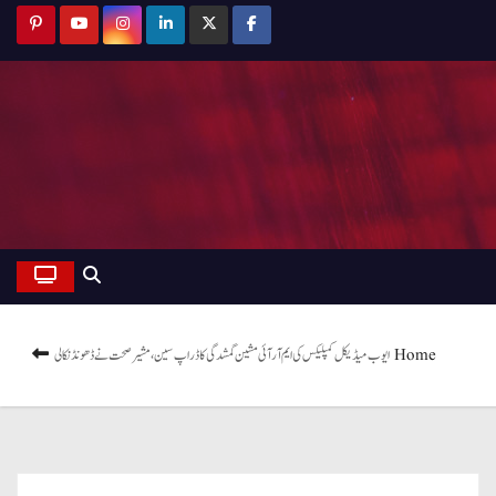
Home
ایوب میڈیکل کمپلیکس کی ایم آر آئی مشین گمشدگی کا ڈراپ سین، مشیر صحت نے ڈھونڈ نکالی