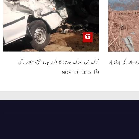
 گھر کی چھت گرنے کا سانحہ: 5 افراد جان کی بازی ہار
کرک میں المناک حادثہ: 6 افراد جاں بحق، متعدد زخمی
NOV 23, 2025