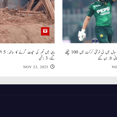
صاحبزادہ فرحان ایک سال میں ٹی ٹوئنٹی کرکٹ میں 100 چھکے
پبی میں
انی بیٹر بن گئے
گئے، 3 زخمی
NOV 23, 2025
NO