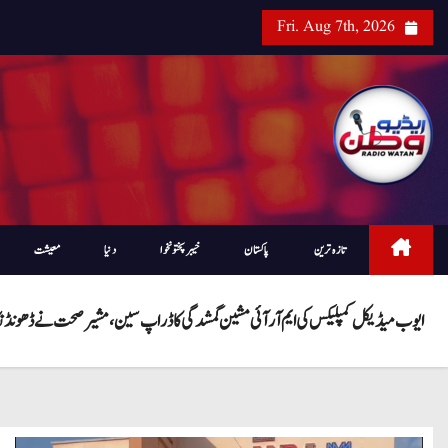
Fri. Aug 7th, 2026
تازہ ترین
پاکستان
خیبرپختونخوا
دنیا
معیشت
ایوب میڈیکل کمپلیکس کی ایم آر آئی مشین گمشدگی کا ڈراپ سین، مشیر صحت نے ڈھونڈ نک