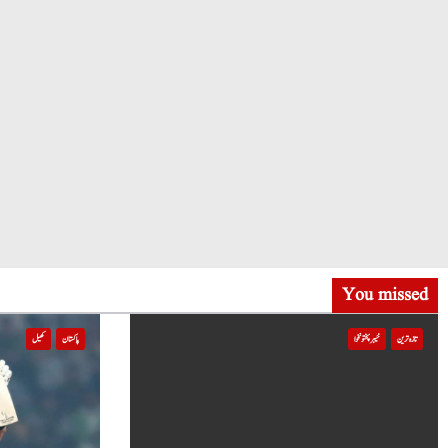
You missed
تازہ ترین
خیبر پختونخوا
پاکستان
کھیل