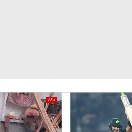
خیبر پختونخوا