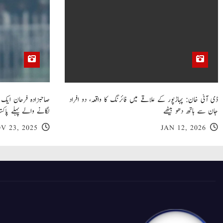
ڈی آئی خان: پہاڑپور کے علاقے میں فائرنگ کا واقعہ، دو افراد
جان سے ہاتھ دھو بیٹھے
لگانے والے پہلے پاکست
V 23, 2025
JAN 12, 2026