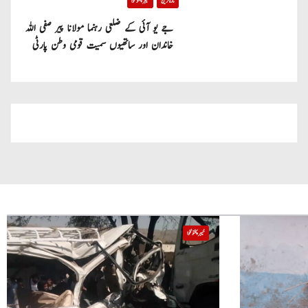
تازہ ترین
خیبر پختونخوا
جے یو آئی کے ضلعی رہنما مولانا پیر صفی اللہ
خاندان اور ساتھیوں سمیت قومی وطن پارٹی
میں شامل
خیبر پختونخوا