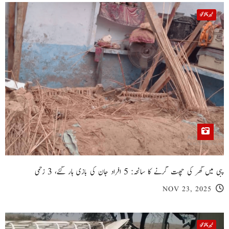
خیبر پختونخوا
پبی میں گھر کی چھت گرنے کا سانحہ: 5 افراد جان کی بازی ہار گئے، 3 زخمی
NOV 23, 2025
خیبر پختونخوا