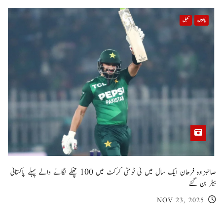
پاکستان
کھیل
صاحبزادہ فرحان ایک سال میں ٹی ٹوئنٹی کرکٹ میں 100 چھکے لگانے والے پہلے پاکستانی
بیٹر بن گئے
NOV 23, 2025