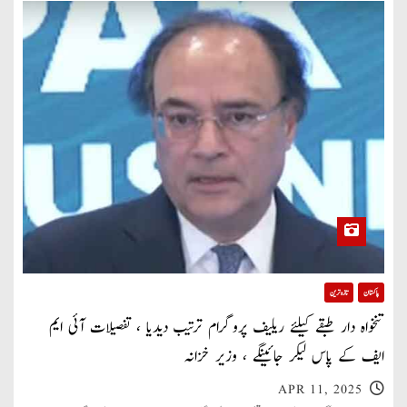
پاکستان
تازہ ترین
تنخواہ دار طبقے کیلئے ریلیف پروگرام ترتیب دیدیا ، تفصیلات آئی ایم
ایف کے پاس لیکر جائینگے ، وزیر خزانہ
APR 11, 2025