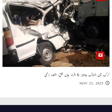
کرک میں المناک حادثہ: 6 افراد جاں بحق، متعدد زخمی
NOV 23, 2025