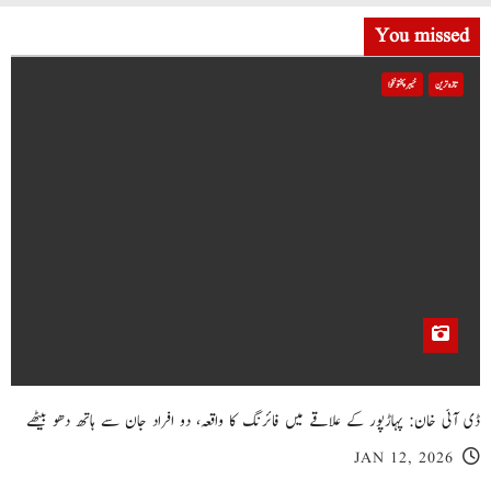
You missed
تازہ ترین
خیبر پختونخوا
ڈی آئی خان: پہاڑپور کے علاقے میں فائرنگ کا واقعہ، دو افراد جان سے ہاتھ دھو بیٹھے
JAN 12, 2026