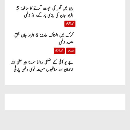
پبی میں گھر کی چھت گرنے کا سانحہ: 5
افراد جان کی بازی ہار گئے، 3 زخمی
خیبر پختونخوا
کرک میں المناک حادثہ: 6 افراد جاں بحق،
متعدد زخمی
تازہ ترین
خیبر پختونخوا
جے یو آئی کے ضلعی رہنما مولانا پیر صفی اللہ
خاندان اور ساتھیوں سمیت قومی وطن پارٹی
میں شامل