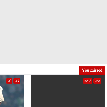
You missed
تازہ ترین
خیبر پختونخوا
پاکستان
کھیل