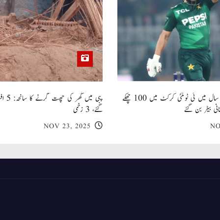
صاحبزادہ فرحان ایک سال میں ٹی ٹوئنٹی کرکٹ میں 100 چھکے
پبی میں
انی بیٹر بن گئے
گئے، 3 زخمی
NOV 23, 2025
NO