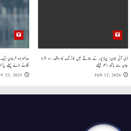
ڈی آئی خان: پہاڑپور کے علاقے میں فائرنگ کا واقعہ، دو افراد
جان سے ہاتھ دھو بیٹھے
لگانے والے پہلے پاکست
V 23, 2025
JAN 12, 2026