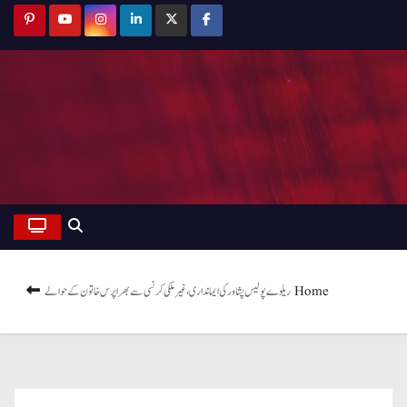
Home
ریلوے پولیس پشاور کی ایمانداری، غیرملکی کرنسی سے بھرا پرس خاتون کے حوالے