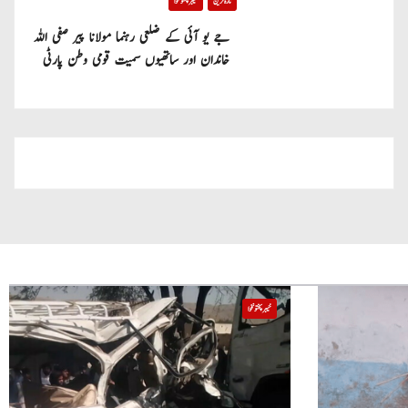
تازہ ترین
خیبر پختونخوا
جے یو آئی کے ضلعی رہنما مولانا پیر صفی اللہ
خاندان اور ساتھیوں سمیت قومی وطن پارٹی
میں شامل
خیبر پختونخوا