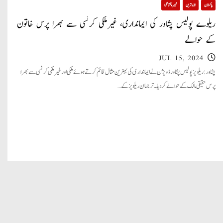
پاکستان
تازہ ترین
خیبر پختونخوا
ریلوے پولیس پشاور کی ایمانداری، غیرملکی کرنسی سے بھرا پرس خاتون
کے حوالے
JUL 15, 2024
پشاور: ریلویز پولیس پشاور ڈویژن نے ایمانداری کی بہترین مثال قائم کرتے ہوئے ملکی اور غیر ملکی کرنسی سے بھرا
پرس حقیقی مالک کے حوالے کر دیا۔ ترجمان ریلویز کے…