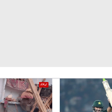
خیبر پختونخوا