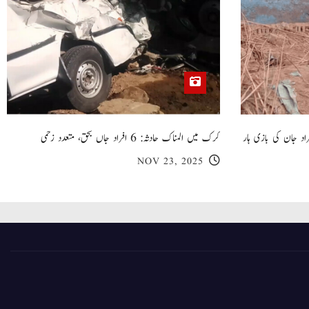
 گھر کی چھت گرنے کا سانحہ: 5 افراد جان کی بازی ہار
کرک میں المناک حادثہ: 6 افراد جاں بحق، متعدد زخمی
NOV 23, 2025