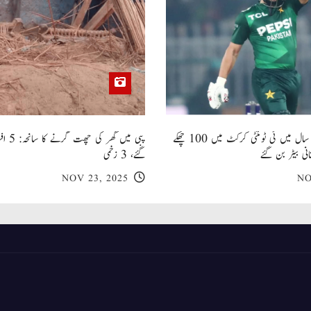
صاحبزادہ فرحان ایک سال میں ٹی ٹوئنٹی کرکٹ میں 100 چھکے
پبی میں
انی بیٹر بن گئے
گئے، 3 زخمی
NOV 23, 2025
NO