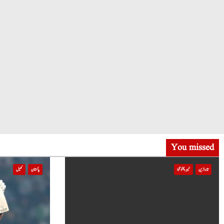
You missed
تازہ ترین
خیبر پختونخوا
پاکستان
کھیل