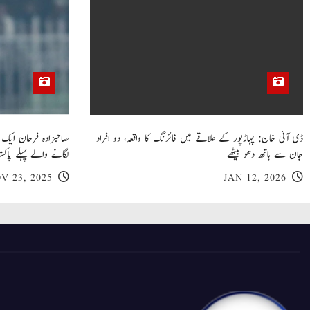
ڈی آئی خان: پہاڑپور کے علاقے میں فائرنگ کا واقعہ، دو افراد
جان سے ہاتھ دھو بیٹھے
لگانے والے پہلے پاکست
V 23, 2025
JAN 12, 2026