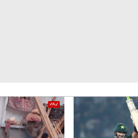
خیبر پختونخوا