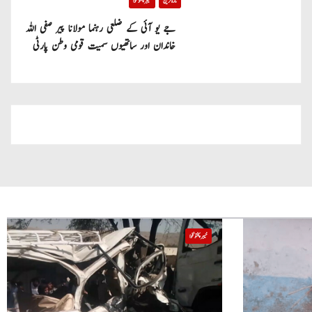
تازہ ترین
خیبر پختونخوا
جے یو آئی کے ضلعی رہنما مولانا پیر صفی اللہ
خاندان اور ساتھیوں سمیت قومی وطن پارٹی
میں شامل
خیبر پختونخوا