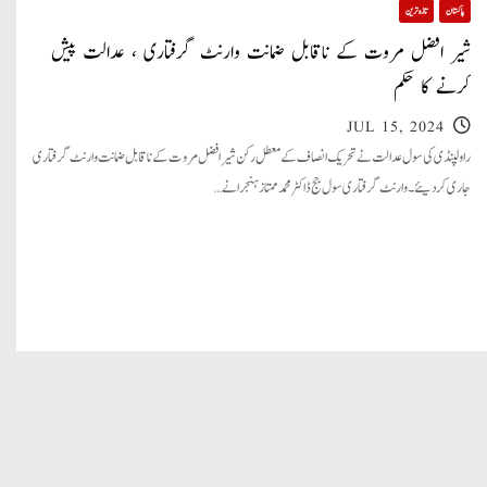
پاکستان
تازہ ترین
شیر افضل مروت کے ناقابل ضمانت وارنٹ گرفتاری ، عدالت پیش
کرنے کا حکم
JUL 15, 2024
راولپنڈی کی سول عدالت نے تحریک انصاف کے معطل رکن شیر افضل مروت کے ناقابل ضمانت وارنٹ گرفتاری
جاری کر دیئے۔ وارنٹ گرفتاری سول جج ڈاکٹر محمد ممتاز ہنجرا نے…