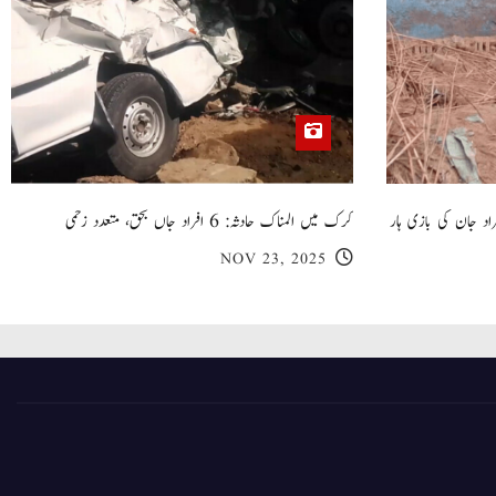
 گھر کی چھت گرنے کا سانحہ: 5 افراد جان کی بازی ہار
کرک میں المناک حادثہ: 6 افراد جاں بحق، متعدد زخمی
NOV 23, 2025