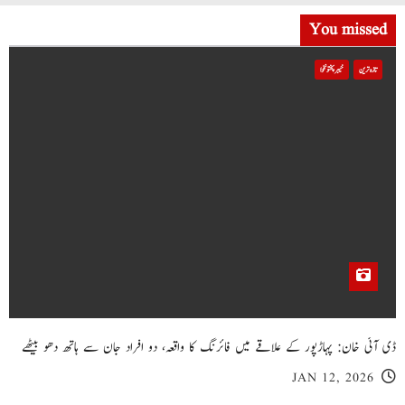
You missed
تازہ ترین
خیبر پختونخوا
ڈی آئی خان: پہاڑپور کے علاقے میں فائرنگ کا واقعہ، دو افراد جان سے ہاتھ دھو بیٹھے
JAN 12, 2026