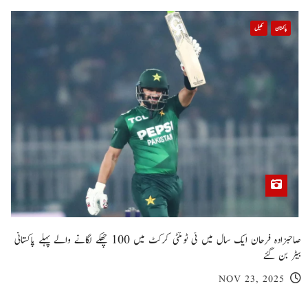
پاکستان
کھیل
صاحبزادہ فرحان ایک سال میں ٹی ٹوئنٹی کرکٹ میں 100 چھکے لگانے والے پہلے پاکستانی
بیٹر بن گئے
NOV 23, 2025