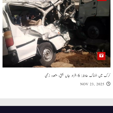
کرک میں المناک حادثہ: 6 افراد جاں بحق، متعدد زخمی
NOV 23, 2025