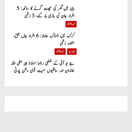
پبی میں گھر کی چھت گرنے کا سانحہ: 5
افراد جان کی بازی ہار گئے، 3 زخمی
خیبر پختونخوا
کرک میں المناک حادثہ: 6 افراد جاں بحق،
متعدد زخمی
تازہ ترین
خیبر پختونخوا
جے یو آئی کے ضلعی رہنما مولانا پیر صفی اللہ
خاندان اور ساتھیوں سمیت قومی وطن پارٹی
میں شامل