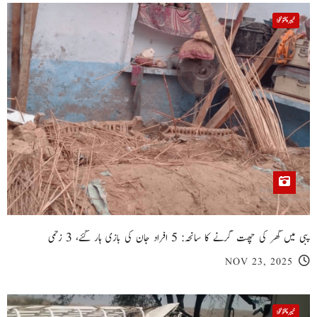
خیبر پختونخوا
پبی میں گھر کی چھت گرنے کا سانحہ: 5 افراد جان کی بازی ہار گئے، 3 زخمی
NOV 23, 2025
خیبر پختونخوا