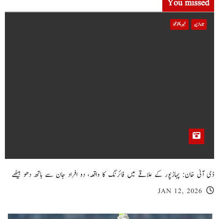
You missed
تازہ ترین
خیبر پختونخوا
ڈی آئی خان: پہاڑپور کے علاقے میں فائرنگ کا واقعہ، دو افراد جان سے ہاتھ دھو بیٹھے
JAN 12, 2026