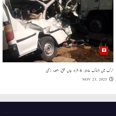
کرک میں المناک حادثہ: 6 افراد جاں بحق، متعدد زخمی
NOV 23, 2025