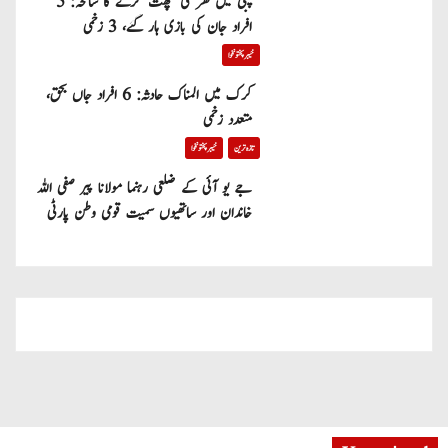
پبی میں گھر کی چھت گرنے کا سانحہ: 5
افراد جان کی بازی ہار گئے، 3 زخمی
خیبر پختونخوا
کرک میں المناک حادثہ: 6 افراد جاں بحق،
متعدد زخمی
تازہ ترین
خیبر پختونخوا
جے یو آئی کے ضلعی رہنما مولانا پیر صفی اللہ
خاندان اور ساتھیوں سمیت قومی وطن پارٹی
میں شامل