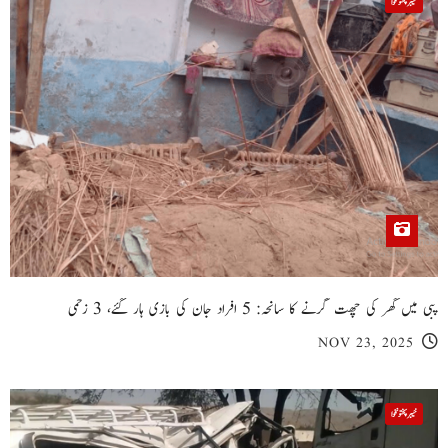
خیبر پختونخوا
پبی میں گھر کی چھت گرنے کا سانحہ: 5 افراد جان کی بازی ہار گئے، 3 زخمی
NOV 23, 2025
خیبر پختونخوا