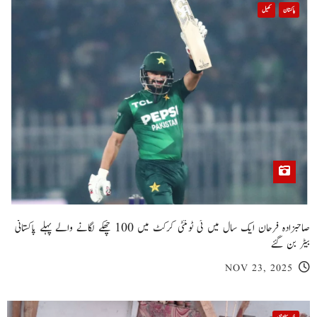
پاکستان
کھیل
صاحبزادہ فرحان ایک سال میں ٹی ٹوئنٹی کرکٹ میں 100 چھکے لگانے والے پہلے پاکستانی
بیٹر بن گئے
NOV 23, 2025