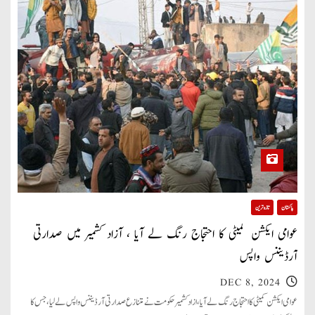
پاکستان
تازہ ترین
عوامی ایکشن کمیٹی کا احتجاج رنگ لے آیا ، آزاد کشمیر میں صدارتی
آرڈیننس واپس
DEC 8, 2024
عوامی ایکشن کمیٹی کا احتجاج رنگ لے آیا ، ازاد کشمیر حکومت نے متنازع صدارتی آرڈیننس واپس لے لیا، جس کا