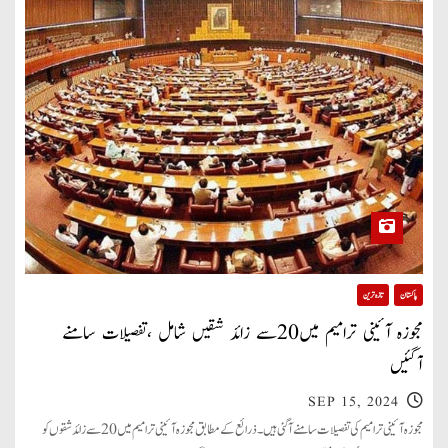
پاکستان
تازہ ترین
مجوزہ آئینی ترامیم میں20سے زائد شقیں شامل ،تفصیلات سامنے
آگئیں
SEP 15, 2024
مجوزہ آئینی ترامیم کی تفصیلات سامنے آگئی ہیں۔ ذرائع کے مطابق مجوزہ آئینی ترامیم میں20سے زائد شقوں کو