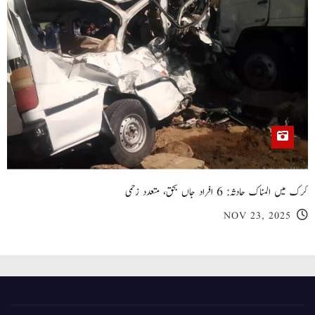
کرک میں المناک حادثہ: 6 افراد جاں بحق، متعدد زخمی
NOV 23, 2025