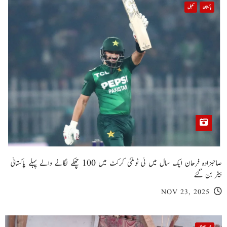
پاکستان
کھیل
صاحبزادہ فرحان ایک سال میں ٹی ٹوئنٹی کرکٹ میں 100 چھکے لگانے والے پہلے پاکستانی
بیٹر بن گئے
NOV 23, 2025