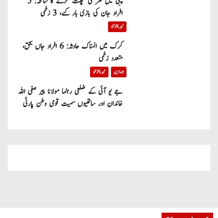
پبی میں گھر کی چھت گرنے کا سانحہ: 5
افراد جان کی بازی ہار گئے، 3 زخمی
خیبر پختونخوا
کرک میں المناک حادثہ: 6 افراد جاں بحق،
متعدد زخمی
تازہ ترین
خیبر پختونخوا
جے یو آئی کے ضلعی رہنما مولانا پیر صفی اللہ
خاندان اور ساتھیوں سمیت قومی وطن پارٹی
میں شامل