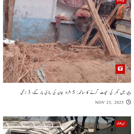
خیبر پختونخوا
پبی میں گھر کی چھت گرنے کا سانحہ: 5 افراد جان کی بازی ہار گئے، 3 زخمی
NOV 23, 2025
خیبر پختونخوا