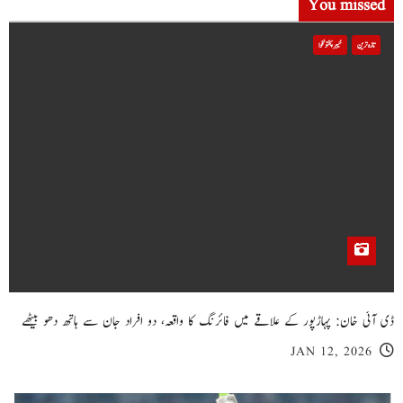
You missed
تازہ ترین
خیبر پختونخوا
ڈی آئی خان: پہاڑپور کے علاقے میں فائرنگ کا واقعہ، دو افراد جان سے ہاتھ دھو بیٹھے
JAN 12, 2026