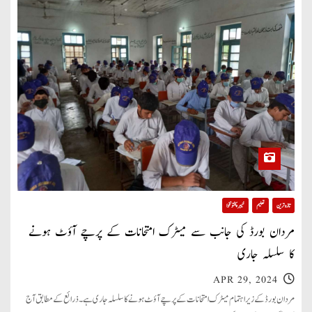
تازہ ترین
تعلیم
خیبر پختونخوا
مردان بورڈ کی جانب سے میٹرک امتحانات کے پرچے آؤٹ ہونے
کا سلسلہ جاری
APR 29, 2024
مردان بورڈ کے زیر اہتمام میٹرک امتحانات کے پرچے آؤٹ ہونے کا سلسلہ جاری ہے۔ ذرائع کے مطابق آج