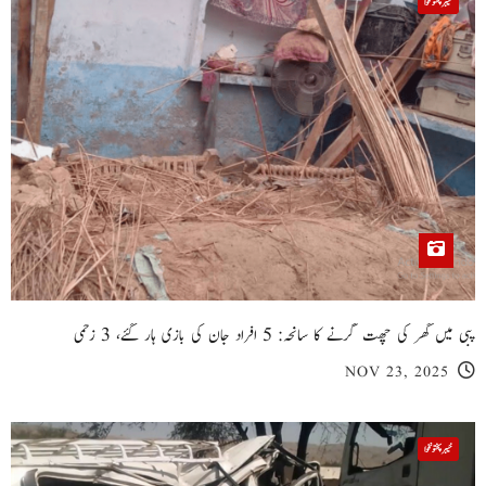
خیبر پختونخوا
پبی میں گھر کی چھت گرنے کا سانحہ: 5 افراد جان کی بازی ہار گئے، 3 زخمی
NOV 23, 2025
خیبر پختونخوا