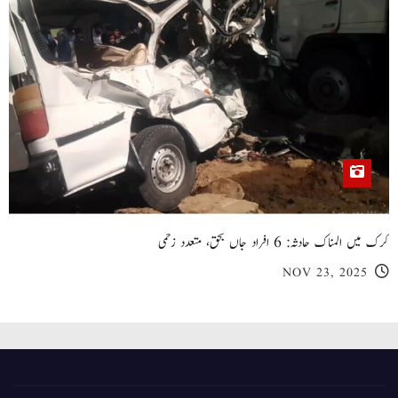
کرک میں المناک حادثہ: 6 افراد جاں بحق، متعدد زخمی
NOV 23, 2025