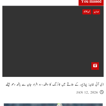
You missed
تازہ ترین
خیبر پختونخوا
ڈی آئی خان: پہاڑپور کے علاقے میں فائرنگ کا واقعہ، دو افراد جان سے ہاتھ دھو بیٹھے
JAN 12, 2026