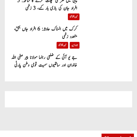
پبی میں گھر کی چھت گرنے کا سانحہ: 5
افراد جان کی بازی ہار گئے، 3 زخمی
خیبر پختونخوا
کرک میں المناک حادثہ: 6 افراد جاں بحق،
متعدد زخمی
تازہ ترین
خیبر پختونخوا
جے یو آئی کے ضلعی رہنما مولانا پیر صفی اللہ
خاندان اور ساتھیوں سمیت قومی وطن پارٹی
میں شامل