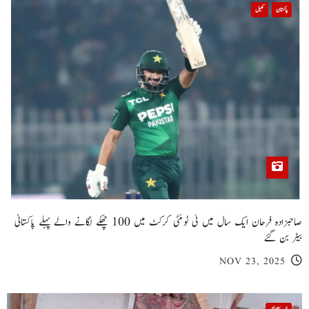
پاکستان
کھیل
صاحبزادہ فرحان ایک سال میں ٹی ٹوئنٹی کرکٹ میں 100 چھکے لگانے والے پہلے پاکستانی
بیٹر بن گئے
NOV 23, 2025