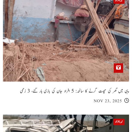
خیبر پختونخوا
پبی میں گھر کی چھت گرنے کا سانحہ: 5 افراد جان کی بازی ہار گئے، 3 زخمی
NOV 23, 2025
خیبر پختونخوا