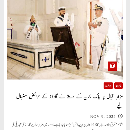
پاکستان
تازہ ترین
مزارِ اقبال پر پاک بحریہ کے دستے نے گارڈز کے فرائض سنبھال
لیے
NOV 9, 2025
شاعر مشرق علامہ اقبال کا 148 واں یومِ پیدائش آج منایا جارہا ہے۔ لاہور میں مزارِ اقبال پر گارڈز کی تبدیلی کی