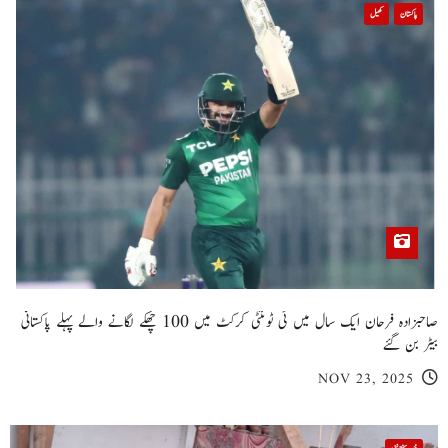
پاکستان
کھیل
صاحبزادہ فرحان ایک سال میں ٹی ٹوئنٹی کرکٹ میں 100 چھکے لگانے والے پہلے پاکستانی
بیٹر بن گئے
NOV 23, 2025