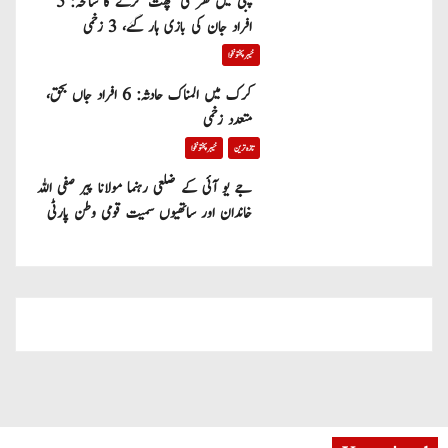
پبی میں گھر کی چھت گرنے کا سانحہ: 5
افراد جان کی بازی ہار گئے، 3 زخمی
خیبر پختونخوا
کرک میں المناک حادثہ: 6 افراد جاں بحق،
متعدد زخمی
تازہ ترین
خیبر پختونخوا
جے یو آئی کے ضلعی رہنما مولانا پیر صفی اللہ
خاندان اور ساتھیوں سمیت قومی وطن پارٹی
میں شامل