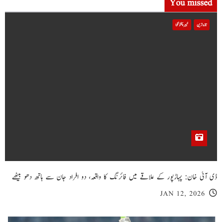
You missed
تازہ ترین
خیبر پختونخوا
ڈی آئی خان: پہاڑپور کے علاقے میں فائرنگ کا واقعہ، دو افراد جان سے ہاتھ دھو بیٹھے
JAN 12, 2026