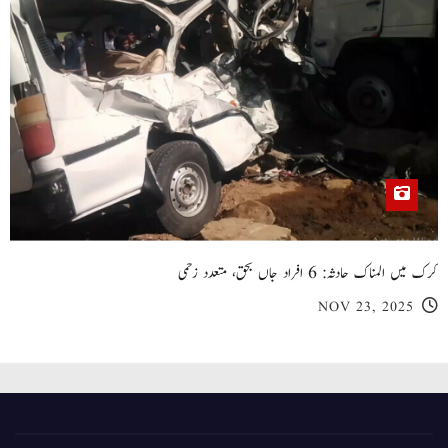
کرک میں المناک حادثہ: 6 افراد جاں بحق، متعدد زخمی
NOV 23, 2025