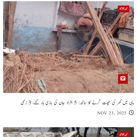
خیبر پختونخوا
پبی میں گھر کی چھت گرنے کا سانحہ: 5 افراد جان کی بازی ہار گئے، 3 زخمی
NOV 23, 2025
خیبر پختونخوا