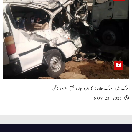
کرک میں المناک حادثہ: 6 افراد جاں بحق، متعدد زخمی
NOV 23, 2025