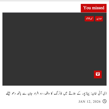
You missed
تازہ ترین
خیبر پختونخوا
ڈی آئی خان: پہاڑپور کے علاقے میں فائرنگ کا واقعہ، دو افراد جان سے ہاتھ دھو بیٹھے
JAN 12, 2026