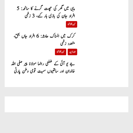
پبی میں گھر کی چھت گرنے کا سانحہ: 5
افراد جان کی بازی ہار گئے، 3 زخمی
خیبر پختونخوا
کرک میں المناک حادثہ: 6 افراد جاں بحق،
متعدد زخمی
تازہ ترین
خیبر پختونخوا
جے یو آئی کے ضلعی رہنما مولانا پیر صفی اللہ
خاندان اور ساتھیوں سمیت قومی وطن پارٹی
میں شامل