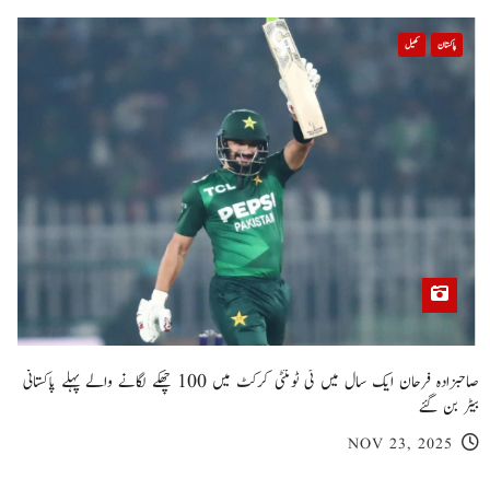
پاکستان
کھیل
صاحبزادہ فرحان ایک سال میں ٹی ٹوئنٹی کرکٹ میں 100 چھکے لگانے والے پہلے پاکستانی
بیٹر بن گئے
NOV 23, 2025