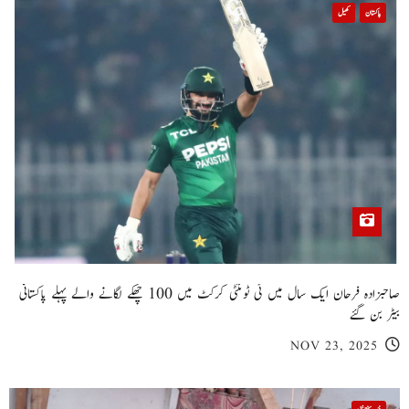
پاکستان
کھیل
صاحبزادہ فرحان ایک سال میں ٹی ٹوئنٹی کرکٹ میں 100 چھکے لگانے والے پہلے پاکستانی
بیٹر بن گئے
NOV 23, 2025