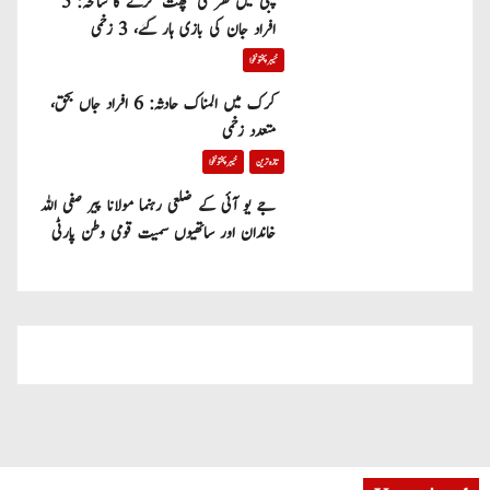
پبی میں گھر کی چھت گرنے کا سانحہ: 5
افراد جان کی بازی ہار گئے، 3 زخمی
خیبر پختونخوا
کرک میں المناک حادثہ: 6 افراد جاں بحق،
متعدد زخمی
تازہ ترین
خیبر پختونخوا
جے یو آئی کے ضلعی رہنما مولانا پیر صفی اللہ
خاندان اور ساتھیوں سمیت قومی وطن پارٹی
میں شامل