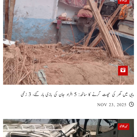
خیبر پختونخوا
پبی میں گھر کی چھت گرنے کا سانحہ: 5 افراد جان کی بازی ہار گئے، 3 زخمی
NOV 23, 2025
خیبر پختونخوا