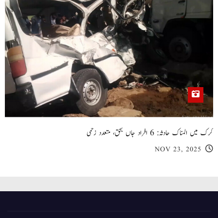
کرک میں المناک حادثہ: 6 افراد جاں بحق، متعدد زخمی
NOV 23, 2025