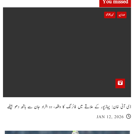
You missed
تازہ ترین
خیبر پختونخوا
ڈی آئی خان: پہاڑپور کے علاقے میں فائرنگ کا واقعہ، دو افراد جان سے ہاتھ دھو بیٹھے
JAN 12, 2026