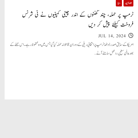
تازہ ترین
دنیا
ٹرمپ پر حملہ، چند گھنٹوں کے اندر چینی کمپنیوں نے ٹی شرٹس
فروخت کیلئے پیش کر دیں
JUL 14, 2024
امریکا کے سابق صدر ڈونلڈ ٹرمپ پر انتخابی ریلی کے دوران قاتلانہ حملہ کیا گیا جس میں وہ محفوظ رہے۔ اس حملے کے
بعد عالمی سطح پر ردعمل سامنے آنے…