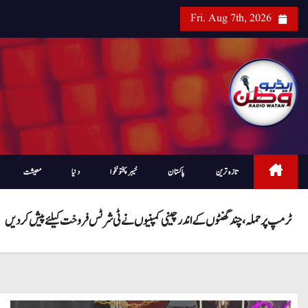
Fri. Aug 7th, 2026
تازہ ترین
پاکستان
خیبرپختونخوا
دنیا
معیشت
ٹرمپ پر حملہ، چند گھنٹوں کے اندر چینی کمپنیوں نے ٹی شرٹس فروخت کیلئے پیش کر دیں