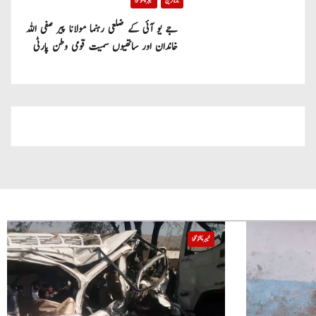
تازہ ترین
خیبر پختونخوا
جے یو آئی کے ضلعی رہنما مولانا پیر صفی اللہ
خاندان اور ساتھیوں سمیت قومی وطن پارٹی
میں شامل
خیبر پختونخوا