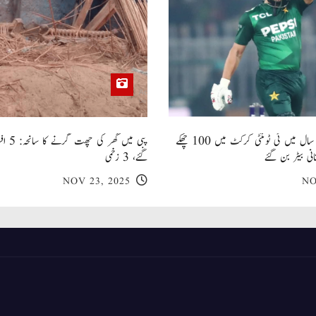
صاحبزادہ فرحان ایک سال میں ٹی ٹوئنٹی کرکٹ میں 100 چھکے
پبی میں
انی بیٹر بن گئے
گئے، 3 زخمی
NOV 23, 2025
NO