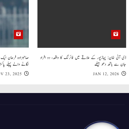
ڈی آئی خان: پہاڑپور کے علاقے میں فائرنگ کا واقعہ، دو افراد
جان سے ہاتھ دھو بیٹھے
لگانے والے پہلے پاکست
V 23, 2025
JAN 12, 2026