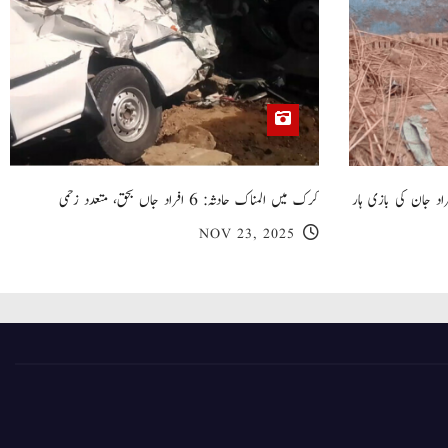
 گھر کی چھت گرنے کا سانحہ: 5 افراد جان کی بازی ہار
کرک میں المناک حادثہ: 6 افراد جاں بحق، متعدد زخمی
NOV 23, 2025