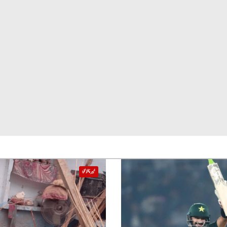
خیبر پختونخوا