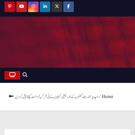
Home
ٹرمپ پر حملہ، چند گھنٹوں کے اندر چینی کمپنیوں نے ٹی شرٹس فروخت کیلئے پیش کر دیں