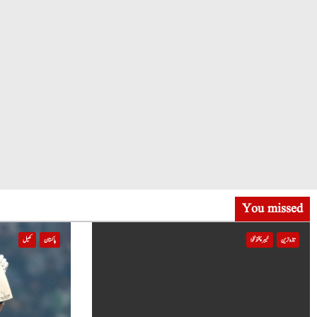
You missed
تازہ ترین
خیبر پختونخوا
پاکستان
کھیل