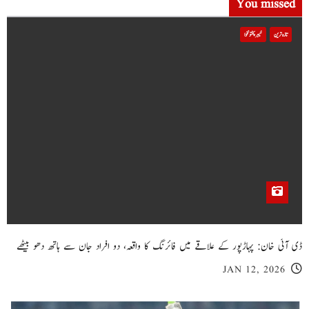
You missed
تازہ ترین
خیبر پختونخوا
ڈی آئی خان: پہاڑپور کے علاقے میں فائرنگ کا واقعہ، دو افراد جان سے ہاتھ دھو بیٹھے
JAN 12, 2026