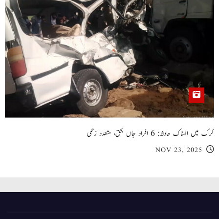
کرک میں المناک حادثہ: 6 افراد جاں بحق، متعدد زخمی
NOV 23, 2025