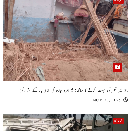
خیبر پختونخوا
پبی میں گھر کی چھت گرنے کا سانحہ: 5 افراد جان کی بازی ہار گئے، 3 زخمی
NOV 23, 2025
خیبر پختونخوا