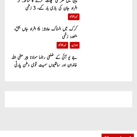
پبی میں گھر کی چھت گرنے کا سانحہ: 5
افراد جان کی بازی ہار گئے، 3 زخمی
خیبر پختونخوا
کرک میں المناک حادثہ: 6 افراد جاں بحق،
متعدد زخمی
تازہ ترین
خیبر پختونخوا
جے یو آئی کے ضلعی رہنما مولانا پیر صفی اللہ
خاندان اور ساتھیوں سمیت قومی وطن پارٹی
میں شامل