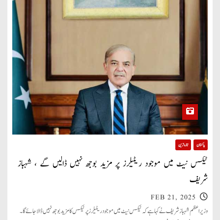
پاکستان
تازہ ترین
ٹیکس نیٹ میں موجود ریٹیلرز پر مزید بوجھ نہیں ڈالیں گے ، شہباز
شریف
FEB 21, 2025
وزیراعظم شہباز شریف نے کہا ہے کہ ٹیکس نیٹ میں موجود ریٹیلرز پر ٹیکس کا مزید بوجھ نہیں ڈالا جائے گا۔