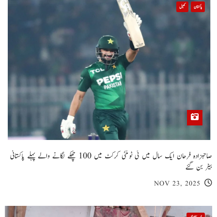
پاکستان
کھیل
صاحبزادہ فرحان ایک سال میں ٹی ٹوئنٹی کرکٹ میں 100 چھکے لگانے والے پہلے پاکستانی
بیٹر بن گئے
NOV 23, 2025