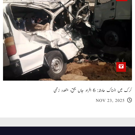
کرک میں المناک حادثہ: 6 افراد جاں بحق، متعدد زخمی
NOV 23, 2025