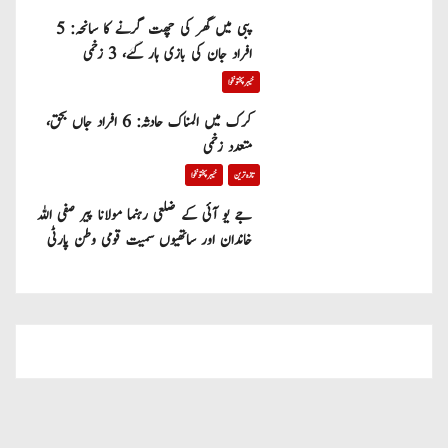
پبی میں گھر کی چھت گرنے کا سانحہ: 5
افراد جان کی بازی ہار گئے، 3 زخمی
خیبر پختونخوا
کرک میں المناک حادثہ: 6 افراد جاں بحق،
متعدد زخمی
تازہ ترین
خیبر پختونخوا
جے یو آئی کے ضلعی رہنما مولانا پیر صفی اللہ
خاندان اور ساتھیوں سمیت قومی وطن پارٹی
میں شامل