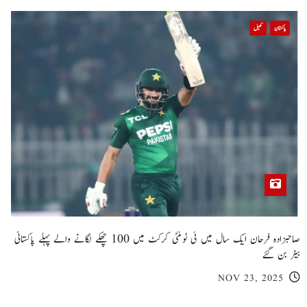
پاکستان
کھیل
صاحبزادہ فرحان ایک سال میں ٹی ٹوئنٹی کرکٹ میں 100 چھکے لگانے والے پہلے پاکستانی
بیٹر بن گئے
NOV 23, 2025