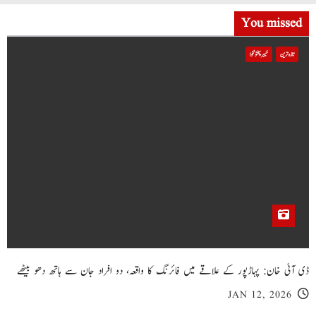
You missed
تازہ ترین
خیبر پختونخوا
ڈی آئی خان: پہاڑپور کے علاقے میں فائرنگ کا واقعہ، دو افراد جان سے ہاتھ دھو بیٹھے
JAN 12, 2026