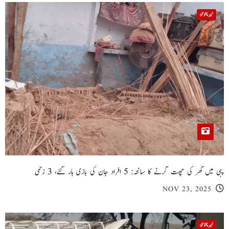
خیبر پختونخوا
پبی میں گھر کی چھت گرنے کا سانحہ: 5 افراد جان کی بازی ہار گئے، 3 زخمی
NOV 23, 2025
خیبر پختونخوا