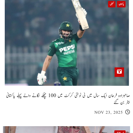
پاکستان
کھیل
صاحبزادہ فرحان ایک سال میں ٹی ٹوئنٹی کرکٹ میں 100 چھکے لگانے والے پہلے پاکستانی
بیٹر بن گئے
NOV 23, 2025