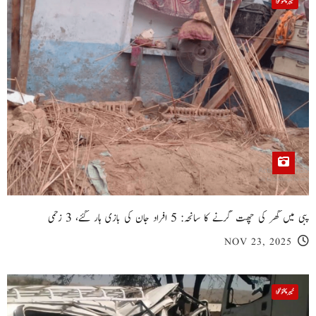
خیبر پختونخوا
پبی میں گھر کی چھت گرنے کا سانحہ: 5 افراد جان کی بازی ہار گئے، 3 زخمی
NOV 23, 2025
خیبر پختونخوا