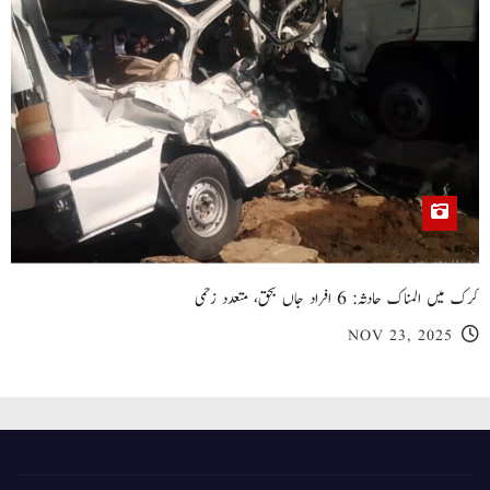
کرک میں المناک حادثہ: 6 افراد جاں بحق، متعدد زخمی
NOV 23, 2025