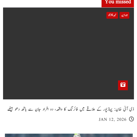
You missed
تازہ ترین
خیبر پختونخوا
ڈی آئی خان: پہاڑپور کے علاقے میں فائرنگ کا واقعہ، دو افراد جان سے ہاتھ دھو بیٹھے
JAN 12, 2026