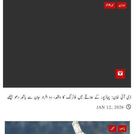
تازہ ترین
خیبر پختونخوا
ڈی آئی خان: پہاڑپور کے علاقے میں فائرنگ کا واقعہ، دو افراد جان سے ہاتھ دھو بیٹھے
JAN 12, 2026
پاکستان
کھیل