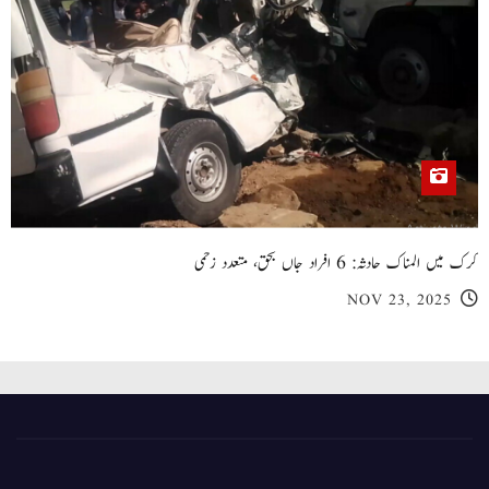
کرک میں المناک حادثہ: 6 افراد جاں بحق، متعدد زخمی
NOV 23, 2025