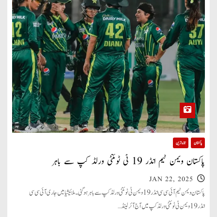
پاکستان
تازہ ترین
پاکستان ویمن ٹیم انڈر 19 ٹی ٹوئنٹی ورلڈ کپ سے باہر
JAN 22, 2025
پاکستان ویمن ٹیم آئی سی سی انڈر19 ویمن ٹی ٹوئنٹی ورلڈ کپ سے باہر ہوگئی۔ ملائیشیا میں جاری آئی سی سی
انڈر19 ویمن ٹی ٹوئنٹی ورلڈ کپ میں آج آئرلینڈ…