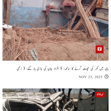
پبی میں گھر کی چھت گرنے کا سانحہ: 5 افراد جان کی بازی ہار گئے، 3 زخمی
NOV 23, 2025
خیبر پختونخوا