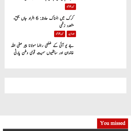
خیبر پختونخوا
کرک میں المناک حادثہ: 6 افراد جاں بحق،
متعدد زخمی
تازہ ترین
خیبر پختونخوا
جے یو آئی کے ضلعی رہنما مولانا پیر صفی اللہ
خاندان اور ساتھیوں سمیت قومی وطن پارٹی
میں شامل
You missed