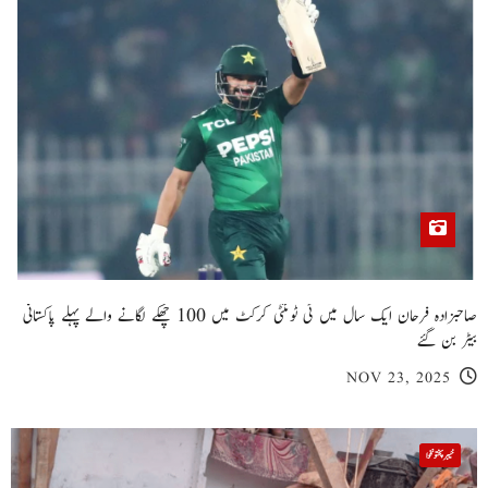
صاحبزادہ فرحان ایک سال میں ٹی ٹوئنٹی کرکٹ میں 100 چھکے لگانے والے پہلے پاکستانی
بیٹر بن گئے
NOV 23, 2025
خیبر پختونخوا