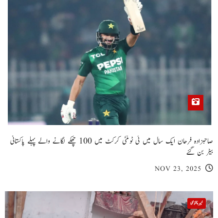
صاحبزادہ فرحان ایک سال میں ٹی ٹوئنٹی کرکٹ میں 100 چھکے لگانے والے پہلے پاکستانی
بیٹر بن گئے
NOV 23, 2025
خیبر پختونخوا