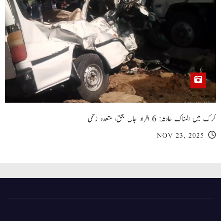
کرک میں المناک حادثہ: 6 افراد جاں بحق، متعدد زخمی
NOV 23, 2025