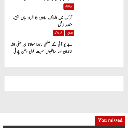
خیبر پختونخوا
کرک میں المناک حادثہ: 6 افراد جاں بحق،
متعدد زخمی
تازہ ترین
خیبر پختونخوا
جے یو آئی کے ضلعی رہنما مولانا پیر صفی اللہ
خاندان اور ساتھیوں سمیت قومی وطن پارٹی
میں شامل
You missed