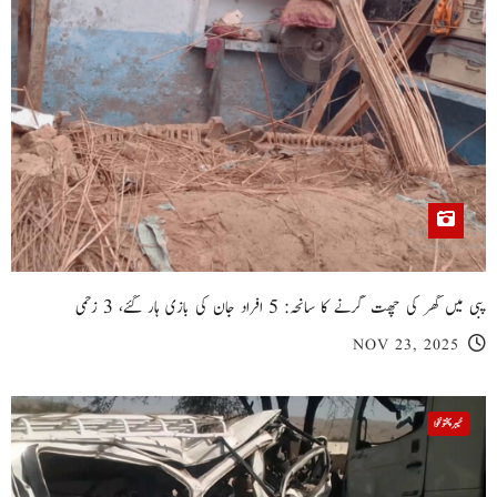
پبی میں گھر کی چھت گرنے کا سانحہ: 5 افراد جان کی بازی ہار گئے، 3 زخمی
NOV 23, 2025
خیبر پختونخوا