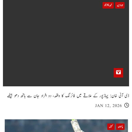
تازہ ترین
خیبر پختونخوا
ڈی آئی خان: پہاڑپور کے علاقے میں فائرنگ کا واقعہ، دو افراد جان سے ہاتھ دھو بیٹھے
JAN 12, 2026
پاکستان
کھیل