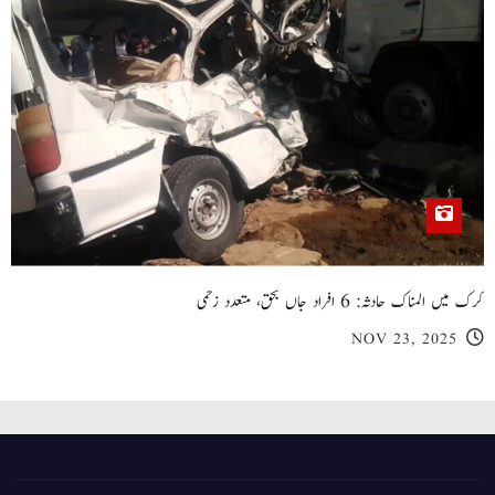
کرک میں المناک حادثہ: 6 افراد جاں بحق، متعدد زخمی
NOV 23, 2025