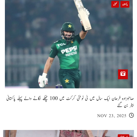
پاکستان
کھیل
صاحبزادہ فرحان ایک سال میں ٹی ٹوئنٹی کرکٹ میں 100 چھکے لگانے والے پہلے پاکستانی
بیٹر بن گئے
NOV 23, 2025