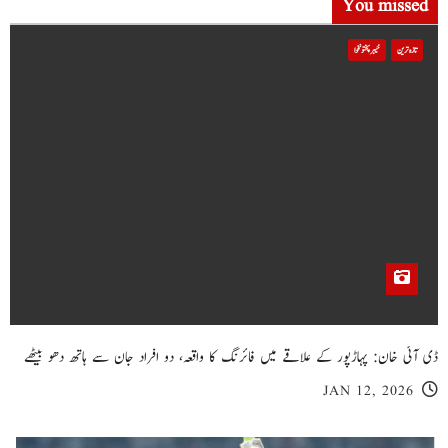
You missed
تازہ ترین
خیبر پختونخوا
ڈی آئی خان: پہاڑپور کے علاقے میں فائرنگ کا واقعہ، دو افراد جان سے ہاتھ دھو بیٹھے
JAN 12, 2026