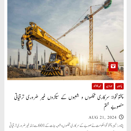
پاکستان
تازہ ترین
خیبر پختونخوا
پختونخوا؛ سرکاری محکموں و شعبوں کے سیکڑوں غیر ضروری ترقیاتی
منصوبے ختم
AUG 21, 2024
پشاور: خیبر پختونخوا حکومت نے صوبے کے سرکاری محکموں وشعبہ جات کے601 سے زائد غیر ضروری ترقیاتی