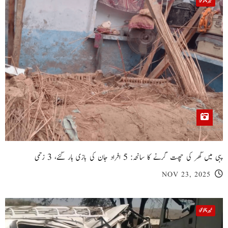
خیبر پختونخوا
پبی میں گھر کی چھت گرنے کا سانحہ: 5 افراد جان کی بازی ہار گئے، 3 زخمی
NOV 23, 2025
خیبر پختونخوا