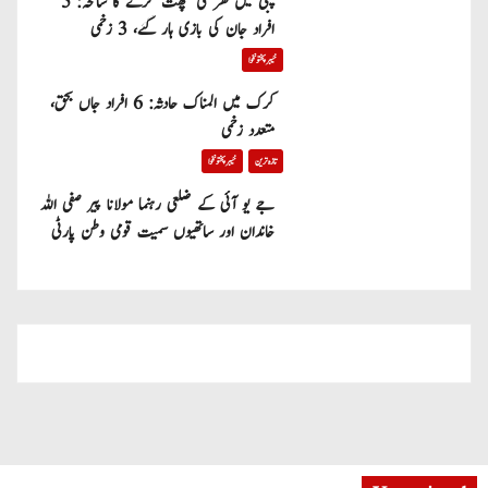
پبی میں گھر کی چھت گرنے کا سانحہ: 5
افراد جان کی بازی ہار گئے، 3 زخمی
خیبر پختونخوا
کرک میں المناک حادثہ: 6 افراد جاں بحق،
متعدد زخمی
تازہ ترین
خیبر پختونخوا
جے یو آئی کے ضلعی رہنما مولانا پیر صفی اللہ
خاندان اور ساتھیوں سمیت قومی وطن پارٹی
میں شامل