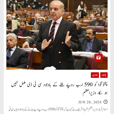
پاکستان
تازہ ترین
پختونخوا کو 590 ارب روپے ملنے کے باوجود سی ٹی ڈی مکمل نہیں
ہو سکا، وزیراعظم
JUN 28, 2024
اسلام آباد: وزیراعظم شہباز شریف نے کہا ہے کہ پختونخوا کو 590 ارب روپے دیے جانے کے باوجود وہاں سی ٹی