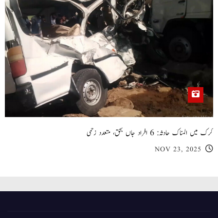
کرک میں المناک حادثہ: 6 افراد جاں بحق، متعدد زخمی
NOV 23, 2025