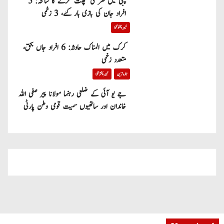
پبی میں گھر کی چھت گرنے کا سانحہ: 5
افراد جان کی بازی ہار گئے، 3 زخمی
خیبر پختونخوا
کرک میں المناک حادثہ: 6 افراد جاں بحق،
متعدد زخمی
تازہ ترین
خیبر پختونخوا
جے یو آئی کے ضلعی رہنما مولانا پیر صفی اللہ
خاندان اور ساتھیوں سمیت قومی وطن پارٹی
میں شامل