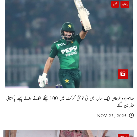
پاکستان
کھیل
صاحبزادہ فرحان ایک سال میں ٹی ٹوئنٹی کرکٹ میں 100 چھکے لگانے والے پہلے پاکستانی
بیٹر بن گئے
NOV 23, 2025