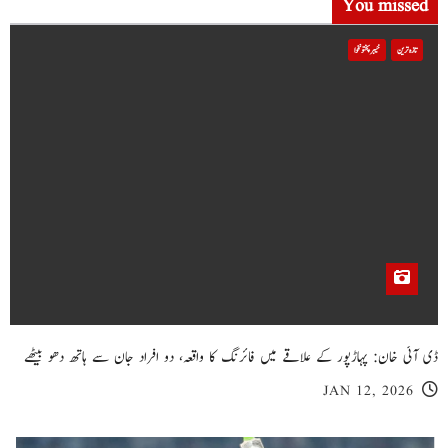
You missed
تازہ ترین
خیبر پختونخوا
ڈی آئی خان: پہاڑپور کے علاقے میں فائرنگ کا واقعہ، دو افراد جان سے ہاتھ دھو بیٹھے
JAN 12, 2026