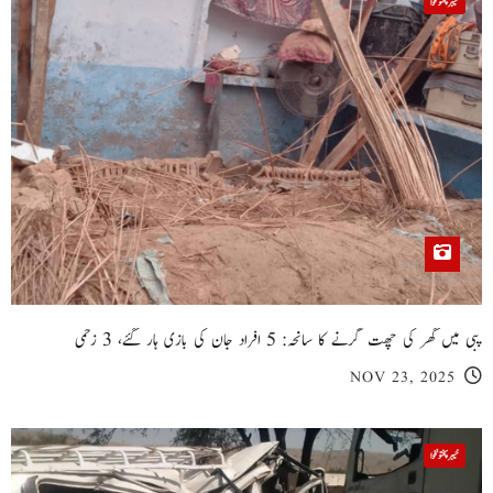
خیبر پختونخوا
پبی میں گھر کی چھت گرنے کا سانحہ: 5 افراد جان کی بازی ہار گئے، 3 زخمی
NOV 23, 2025
خیبر پختونخوا