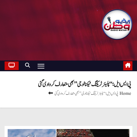
پی ایس ایل؛ “پلیئر ٹریکنگ ٹیکنالوجی” بھی متعارف کروادی گئی
Home
پی ایس ایل؛ “پلیئر ٹریکنگ ٹیکنالوجی” بھی متعارف کروادی گئی