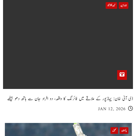
تازہ ترین
خیبر پختونخوا
ڈی آئی خان: پہاڑپور کے علاقے میں فائرنگ کا واقعہ، دو افراد جان سے ہاتھ دھو بیٹھے
JAN 12, 2026
پاکستان
کھیل