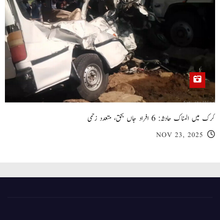
کرک میں المناک حادثہ: 6 افراد جاں بحق، متعدد زخمی
NOV 23, 2025