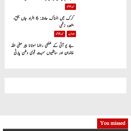
خیبر پختونخوا
کرک میں المناک حادثہ: 6 افراد جاں بحق،
متعدد زخمی
تازہ ترین
خیبر پختونخوا
جے یو آئی کے ضلعی رہنما مولانا پیر صفی اللہ
خاندان اور ساتھیوں سمیت قومی وطن پارٹی
میں شامل
You missed