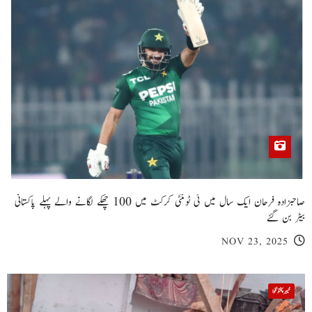
صاحبزادہ فرحان ایک سال میں ٹی ٹوئنٹی کرکٹ میں 100 چھکے لگانے والے پہلے پاکستانی
بیٹر بن گئے
NOV 23, 2025
خیبر پختونخوا