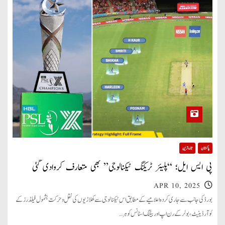
پاکستان
تازہ ترین
پی ایس ایل؛ “پلیئر ٹریکنگ ٹیکنالوجی” بھی متعارف کروادی گئی
APR 10, 2025
بورڈ کی جانب سے جاری کردہ اعلامیے کے مطابق اس ٹیکنالوجی سے کھلاڑیوں کی نقل و حرکت بشمول فیلڈرز کے
کوآرڈینیٹ، بولر کے رن اپ اور بیٹنگ اسٹانس کو ہر…