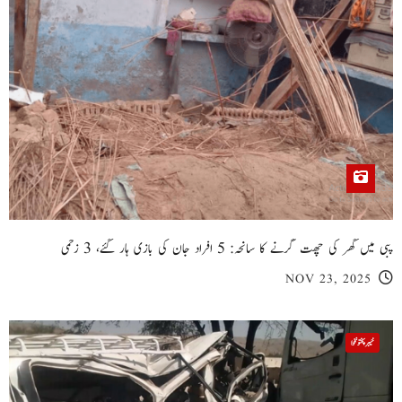
پبی میں گھر کی چھت گرنے کا سانحہ: 5 افراد جان کی بازی ہار گئے، 3 زخمی
NOV 23, 2025
خیبر پختونخوا