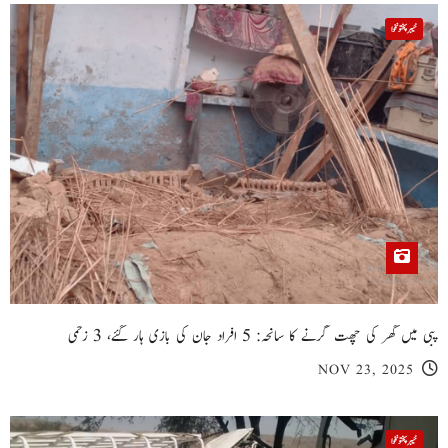
خیبر پختونخوا
پبی میں گھر کی چھت گرنے کا سانحہ: 5 افراد جان کی بازی ہار گئے، 3 زخمی
NOV 23, 2025
خیبر پختونخوا