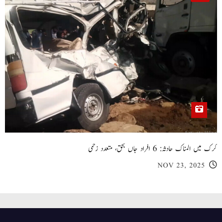
کرک میں المناک حادثہ: 6 افراد جاں بحق، متعدد زخمی
NOV 23, 2025