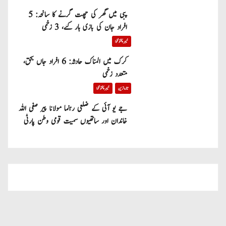
پبی میں گھر کی چھت گرنے کا سانحہ: 5
افراد جان کی بازی ہار گئے، 3 زخمی
خیبر پختونخوا
کرک میں المناک حادثہ: 6 افراد جاں بحق،
متعدد زخمی
تازہ ترین
خیبر پختونخوا
جے یو آئی کے ضلعی رہنما مولانا پیر صفی اللہ
خاندان اور ساتھیوں سمیت قومی وطن پارٹی
میں شامل