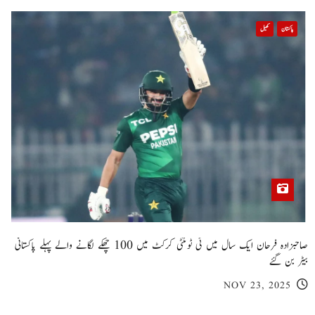
پاکستان
کھیل
صاحبزادہ فرحان ایک سال میں ٹی ٹوئنٹی کرکٹ میں 100 چھکے لگانے والے پہلے پاکستانی
بیٹر بن گئے
NOV 23, 2025