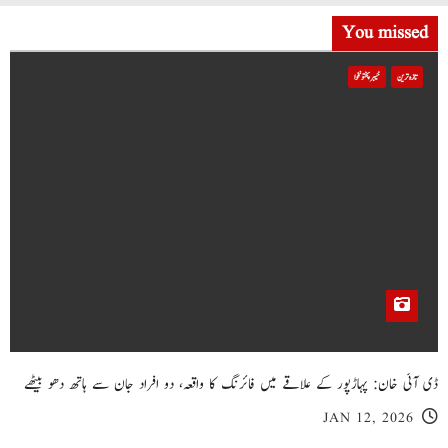
You missed
تازہ ترین
خیبر پختونخوا
ڈی آئی خان: پہاڑپور کے علاقے میں فائرنگ کا واقعہ، دو افراد جان سے ہاتھ دھو بیٹھے
JAN 12, 2026