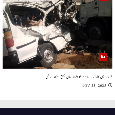
کرک میں المناک حادثہ: 6 افراد جاں بحق، متعدد زخمی
NOV 23, 2025