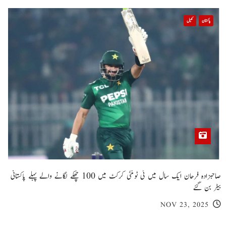
پاکستان
کھیل
صاحبزادہ فرحان ایک سال میں ٹی ٹوئنٹی کرکٹ میں 100 چھکے لگانے والے پہلے پاکستانی
بیٹر بن گئے
NOV 23, 2025