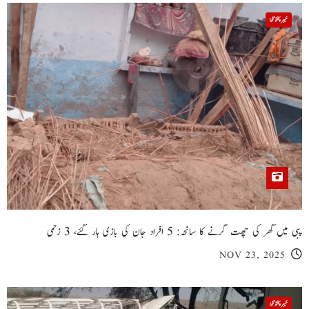
خیبر پختونخوا
پبی میں گھر کی چھت گرنے کا سانحہ: 5 افراد جان کی بازی ہار گئے، 3 زخمی
NOV 23, 2025
خیبر پختونخوا