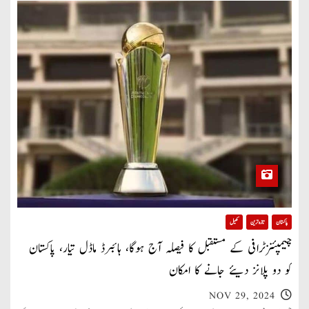
پاکستان
تازہ ترین
کھیل
چیمپئنزٹرافی کے مستقبل کا فیصلہ آج ہوگا، ہائبرڈ ماڈل تیار، پاکستان
کو دو پلانز دیئے جانے کا امکان
NOV 29, 2024