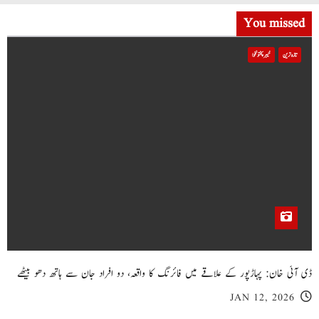
You missed
تازہ ترین
خیبر پختونخوا
ڈی آئی خان: پہاڑپور کے علاقے میں فائرنگ کا واقعہ، دو افراد جان سے ہاتھ دھو بیٹھے
JAN 12, 2026