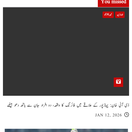
You missed
تازہ ترین
خیبر پختونخوا
ڈی آئی خان: پہاڑپور کے علاقے میں فائرنگ کا واقعہ، دو افراد جان سے ہاتھ دھو بیٹھے
JAN 12, 2026