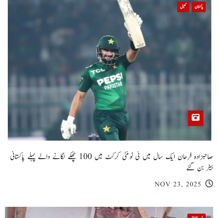
پاکستان
کھیل
صاحبزادہ فرحان ایک سال میں ٹی ٹوئنٹی کرکٹ میں 100 چھکے لگانے والے پہلے پاکستانی
بیٹر بن گئے
NOV 23, 2025