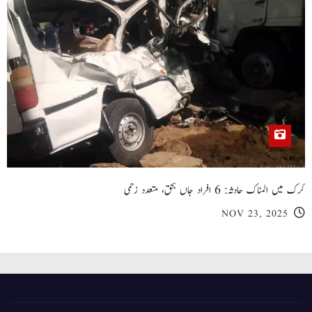
کرک میں المناک حادثہ: 6 افراد جاں بحق، متعدد زخمی
NOV 23, 2025