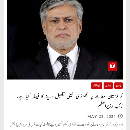
پاکستان
تازہ ترین
خیبر پختونخوا
کرغزستان معاملے پر انکوائری کمیٹی تشکیل دینے کا فیصلہ کیا ہے،
نائب وزیراعظم
MAY 22, 2024
اسلام آباد: کرغزستان معاملے پر حکومت نے انکوائری کمیٹی تشکیل دینے کا فیصلہ کیا ہے جس کی سربراہی ایڈیشنل