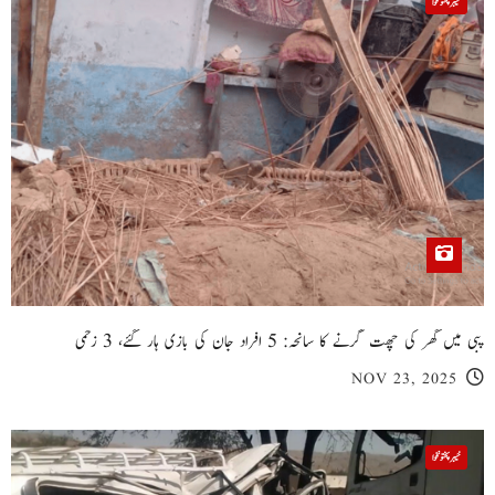
خیبر پختونخوا
پبی میں گھر کی چھت گرنے کا سانحہ: 5 افراد جان کی بازی ہار گئے، 3 زخمی
NOV 23, 2025
خیبر پختونخوا