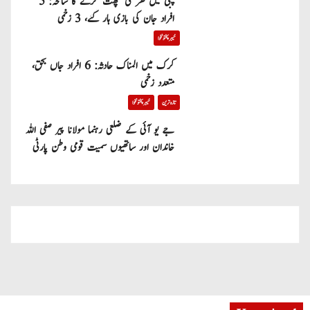
پبی میں گھر کی چھت گرنے کا سانحہ: 5
افراد جان کی بازی ہار گئے، 3 زخمی
خیبر پختونخوا
کرک میں المناک حادثہ: 6 افراد جاں بحق،
متعدد زخمی
تازہ ترین
خیبر پختونخوا
جے یو آئی کے ضلعی رہنما مولانا پیر صفی اللہ
خاندان اور ساتھیوں سمیت قومی وطن پارٹی
میں شامل