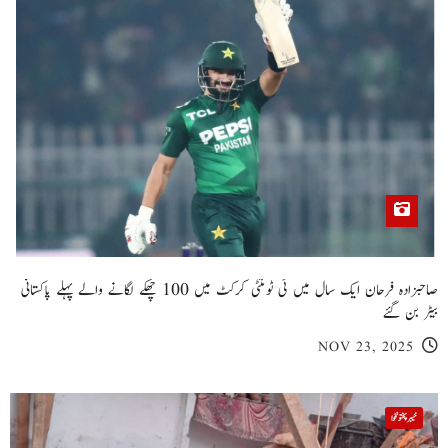
صاحبزادہ فرحان ایک سال میں ٹی ٹوئنٹی کرکٹ میں 100 چھکے لگانے والے پہلے پاکستانی
بیٹر بن گئے
NOV 23, 2025
خیبر پختونخوا