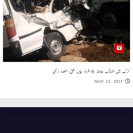
کرک میں المناک حادثہ: 6 افراد جاں بحق، متعدد زخمی
NOV 23, 2025