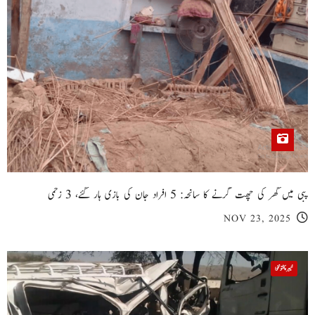
پبی میں گھر کی چھت گرنے کا سانحہ: 5 افراد جان کی بازی ہار گئے، 3 زخمی
NOV 23, 2025
خیبر پختونخوا