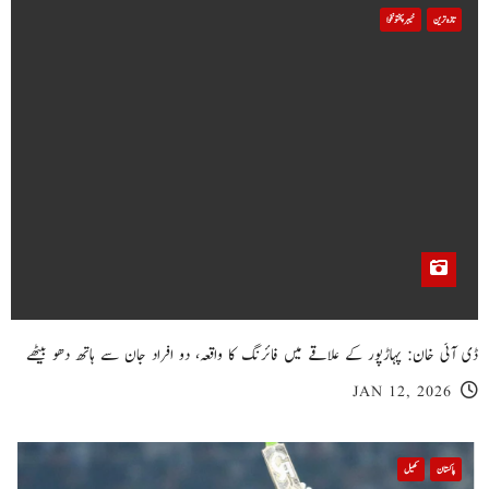
تازہ ترین
خیبر پختونخوا
ڈی آئی خان: پہاڑپور کے علاقے میں فائرنگ کا واقعہ، دو افراد جان سے ہاتھ دھو بیٹھے
JAN 12, 2026
پاکستان
کھیل