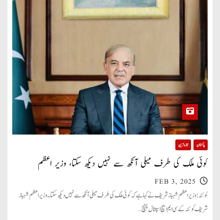
پاکستان
تازہ ترین
کوئی ملک کی طرف میلی آنکھ سے نہیں دیکھ سکتا، وزیر اعظم
FEB 3, 2025
کوئٹہ: وزیر اعظم شہباز شریف نے کہا ہے کہ کوئی ملک کی طرف میلی آنکھ سے نہیں دیکھ سکتا۔ وزیر اعظم شہباز
شریف کوئٹہ کے سی ایم ایچ اسپتال پہنچ…