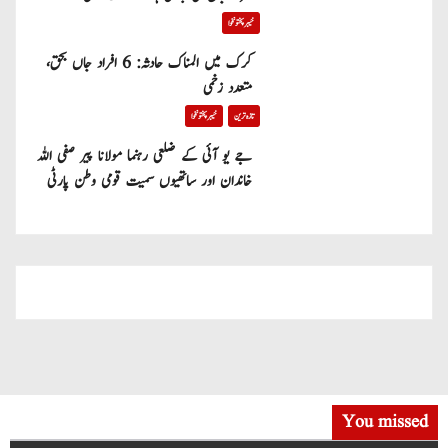
خیبر پختونخوا
کرک میں المناک حادثہ: 6 افراد جاں بحق،
متعدد زخمی
تازہ ترین
خیبر پختونخوا
جے یو آئی کے ضلعی رہنما مولانا پیر صفی اللہ
خاندان اور ساتھیوں سمیت قومی وطن پارٹی
میں شامل
You missed