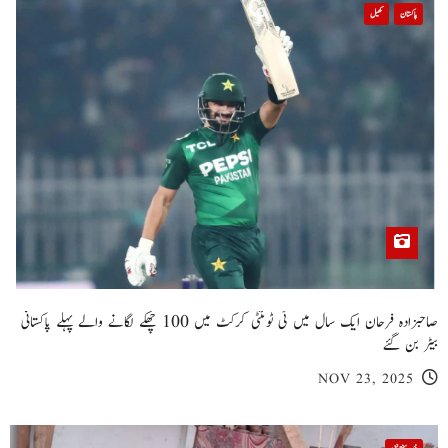
پاکستان
کھیل
صاحبزادہ فرحان ایک سال میں ٹی ٹوئنٹی کرکٹ میں 100 چھکے لگانے والے پہلے پاکستانی
بیٹر بن گئے
NOV 23, 2025