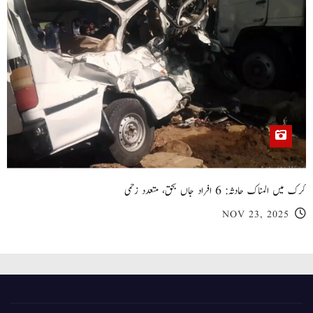
کرک میں المناک حادثہ: 6 افراد جاں بحق، متعدد زخمی
NOV 23, 2025