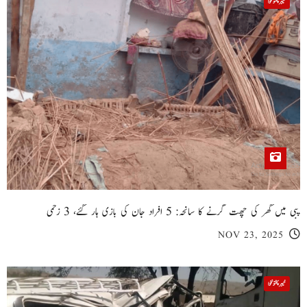
خیبر پختونخوا
پبی میں گھر کی چھت گرنے کا سانحہ: 5 افراد جان کی بازی ہار گئے، 3 زخمی
NOV 23, 2025
خیبر پختونخوا