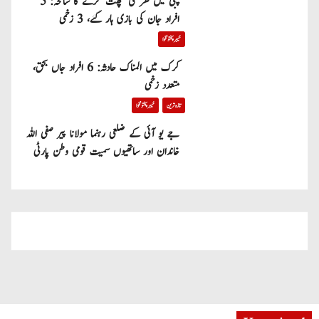
پبی میں گھر کی چھت گرنے کا سانحہ: 5
افراد جان کی بازی ہار گئے، 3 زخمی
خیبر پختونخوا
کرک میں المناک حادثہ: 6 افراد جاں بحق،
متعدد زخمی
تازہ ترین
خیبر پختونخوا
جے یو آئی کے ضلعی رہنما مولانا پیر صفی اللہ
خاندان اور ساتھیوں سمیت قومی وطن پارٹی
میں شامل