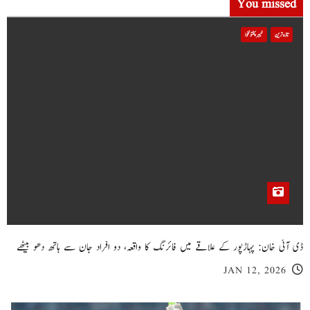
You missed
تازہ ترین
خیبر پختونخوا
ڈی آئی خان: پہاڑپور کے علاقے میں فائرنگ کا واقعہ، دو افراد جان سے ہاتھ دھو بیٹھے
JAN 12, 2026