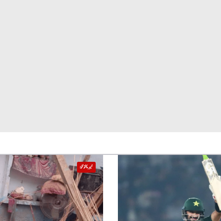
خیبر پختونخوا