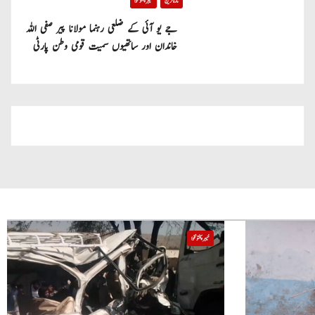
تازہ ترین
خیبر پختونخوا
جے یو آئی کے ضلعی رہنما مولانا پیر صفی اللہ
خاندان اور ساتھیوں سمیت قومی وطن پارٹی
میں شامل
خیبر پختونخوا