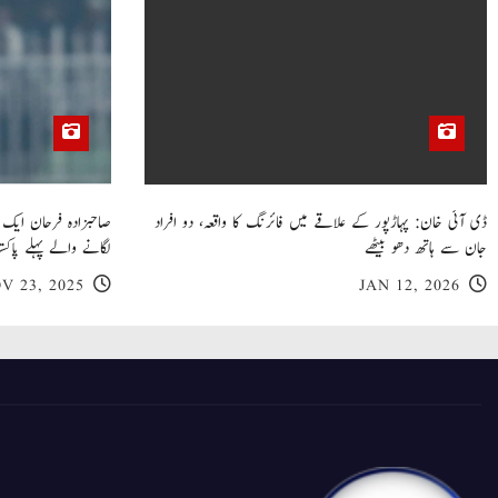
ڈی آئی خان: پہاڑپور کے علاقے میں فائرنگ کا واقعہ، دو افراد
جان سے ہاتھ دھو بیٹھے
لگانے والے پہلے پاکست
V 23, 2025
JAN 12, 2026