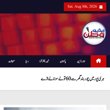
Sat. Aug 8th, 2026
تازہ ترین
پاکستان
خیبرپختونخوا
دنیا
معیشت
ہری پور میں چور بند گھر سے 60تولے سونا لے اڑے