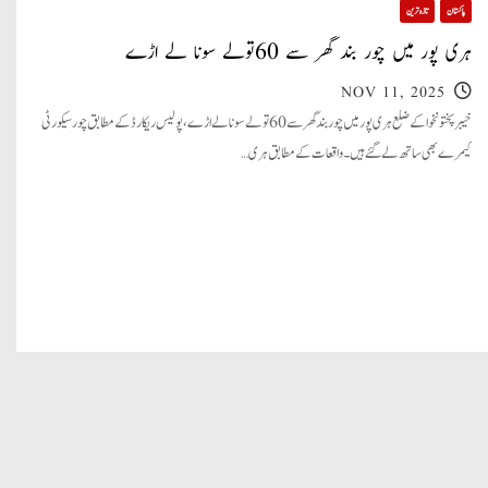
پاکستان
تازہ ترین
ہری پور میں چور بند گھر سے 60تولے سونا لے اڑے
NOV 11, 2025
خیبرپختونخوا کے ضلع ہری پور میں چور بند گھر سے 60تولے سونا لے اڑے، پولیس ریکارڈ کے مطابق چور سیکورٹی
کیمرے بھی ساتھ لے گئے ہیں۔ واقعات کے مطابق ہری…