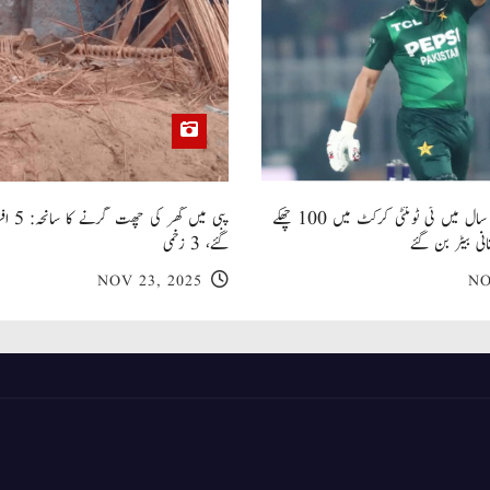
صاحبزادہ فرحان ایک سال میں ٹی ٹوئنٹی کرکٹ میں 100 چھکے
پبی میں
انی بیٹر بن گئے
گئے، 3 زخمی
NOV 23, 2025
NO