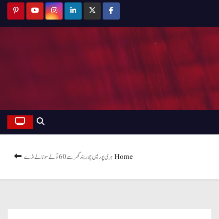
Home
ہری پور میں چور بند گھر سے 60تولے سونا لے اڑے