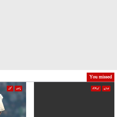
You missed
تازہ ترین
خیبر پختونخوا
پاکستان
کھیل