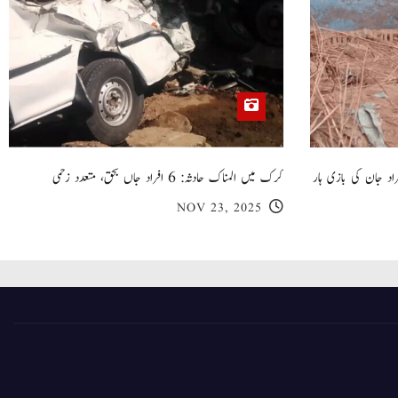
 گھر کی چھت گرنے کا سانحہ: 5 افراد جان کی بازی ہار
کرک میں المناک حادثہ: 6 افراد جاں بحق، متعدد زخمی
NOV 23, 2025