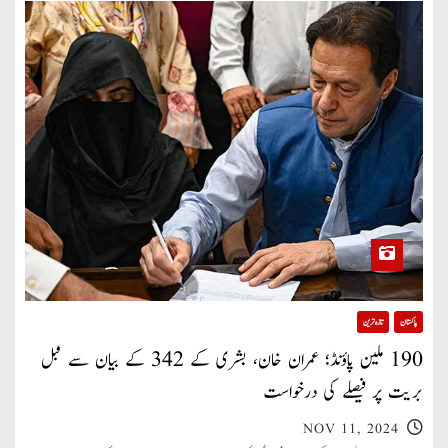
پاکستان
تازہ ترین
190 ملین پاؤنڈ؛ عمران خان، بشری کے 342 کے بیان سے قبل
بریت پر فیصلے کی درخواست
NOV 11, 2024