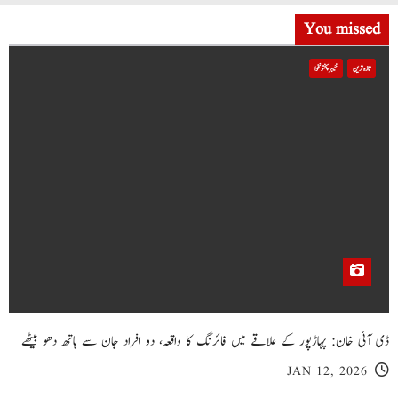
You missed
تازہ ترین
خیبر پختونخوا
ڈی آئی خان: پہاڑپور کے علاقے میں فائرنگ کا واقعہ، دو افراد جان سے ہاتھ دھو بیٹھے
JAN 12, 2026