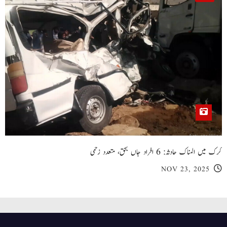
کرک میں المناک حادثہ: 6 افراد جاں بحق، متعدد زخمی
NOV 23, 2025