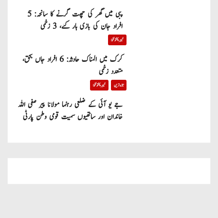
پبی میں گھر کی چھت گرنے کا سانحہ: 5
افراد جان کی بازی ہار گئے، 3 زخمی
خیبر پختونخوا
کرک میں المناک حادثہ: 6 افراد جاں بحق،
متعدد زخمی
تازہ ترین
خیبر پختونخوا
جے یو آئی کے ضلعی رہنما مولانا پیر صفی اللہ
خاندان اور ساتھیوں سمیت قومی وطن پارٹی
میں شامل