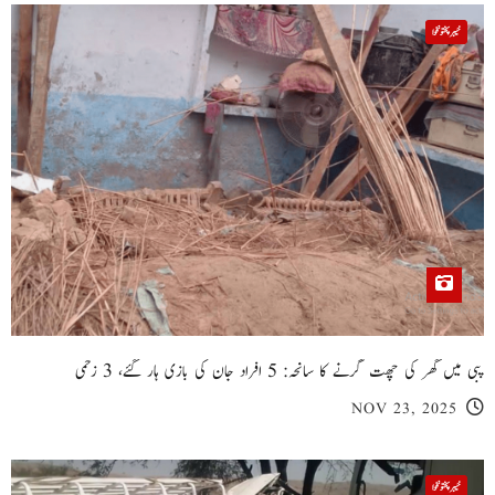
خیبر پختونخوا
پبی میں گھر کی چھت گرنے کا سانحہ: 5 افراد جان کی بازی ہار گئے، 3 زخمی
NOV 23, 2025
خیبر پختونخوا