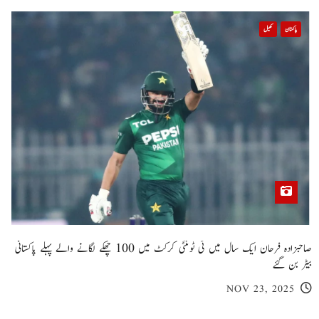
پاکستان
کھیل
صاحبزادہ فرحان ایک سال میں ٹی ٹوئنٹی کرکٹ میں 100 چھکے لگانے والے پہلے پاکستانی
بیٹر بن گئے
NOV 23, 2025