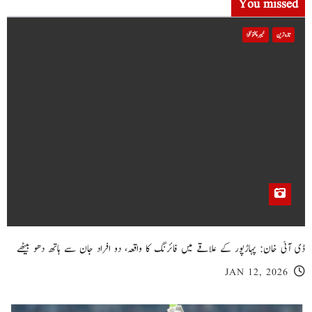
You missed
تازہ ترین
خیبر پختونخوا
ڈی آئی خان: پہاڑپور کے علاقے میں فائرنگ کا واقعہ، دو افراد جان سے ہاتھ دھو بیٹھے
JAN 12, 2026