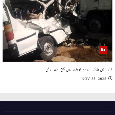
کرک میں المناک حادثہ: 6 افراد جاں بحق، متعدد زخمی
NOV 23, 2025