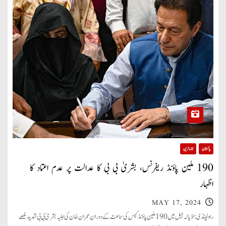
پاکستان
تازہ ترین
190 ملین پاؤنڈ ریفرنس، بشریٰ بی بی کا عدالت پر عدم اعتماد کا
اظہار
MAY 17, 2024
راولپنڈی: اڈیالہ جیل میں 190 ملین پاؤنڈ کیس کی سماعت کے دوران عمران خان کی اہلیہ بشریٰ بی بی شدید غصے