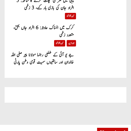
پبی میں گھر کی چھت گرنے کا سانحہ: 5
افراد جان کی بازی ہار گئے، 3 زخمی
خیبر پختونخوا
کرک میں المناک حادثہ: 6 افراد جاں بحق،
متعدد زخمی
تازہ ترین
خیبر پختونخوا
جے یو آئی کے ضلعی رہنما مولانا پیر صفی اللہ
خاندان اور ساتھیوں سمیت قومی وطن پارٹی
میں شامل