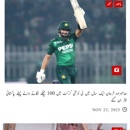
پاکستان
کھیل
صاحبزادہ فرحان ایک سال میں ٹی ٹوئنٹی کرکٹ میں 100 چھکے لگانے والے پہلے پاکستانی
بیٹر بن گئے
NOV 23, 2025