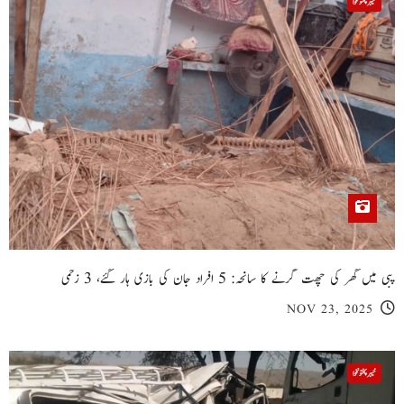
خیبر پختونخوا
پبی میں گھر کی چھت گرنے کا سانحہ: 5 افراد جان کی بازی ہار گئے، 3 زخمی
NOV 23, 2025
خیبر پختونخوا