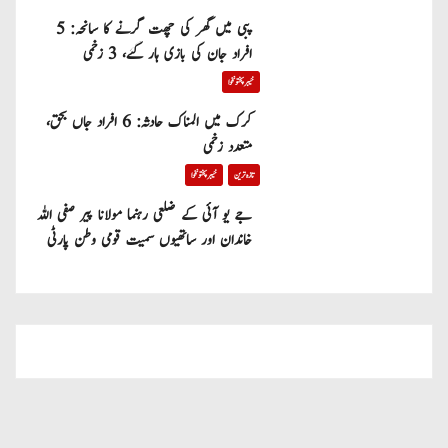
پبی میں گھر کی چھت گرنے کا سانحہ: 5
افراد جان کی بازی ہار گئے، 3 زخمی
خیبر پختونخوا
کرک میں المناک حادثہ: 6 افراد جاں بحق،
متعدد زخمی
تازہ ترین
خیبر پختونخوا
جے یو آئی کے ضلعی رہنما مولانا پیر صفی اللہ
خاندان اور ساتھیوں سمیت قومی وطن پارٹی
میں شامل