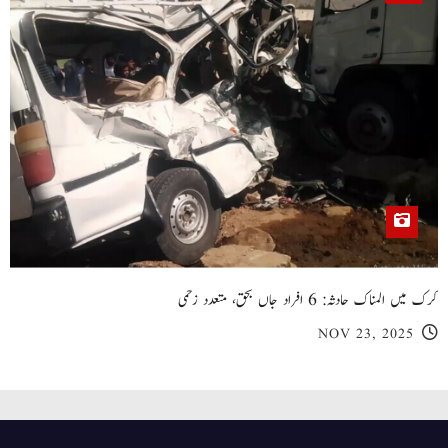
کرک میں المناک حادثہ: 6 افراد جاں بحق، متعدد زخمی
NOV 23, 2025