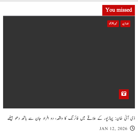
You missed
تازہ ترین
خیبر پختونخوا
ڈی آئی خان: پہاڑپور کے علاقے میں فائرنگ کا واقعہ، دو افراد جان سے ہاتھ دھو بیٹھے
JAN 12, 2026