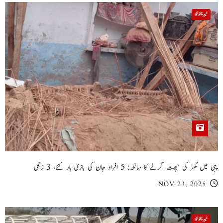
خیبر پختونخوا
پبی میں گھر کی چھت گرنے کا سانحہ: 5 افراد جان کی بازی ہار گئے، 3 زخمی
NOV 23, 2025
خیبر پختونخوا