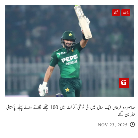
پاکستان
کھیل
صاحبزادہ فرحان ایک سال میں ٹی ٹوئنٹی کرکٹ میں 100 چھکے لگانے والے پہلے پاکستانی
بیٹر بن گئے
NOV 23, 2025