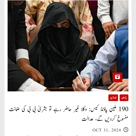
پاکستان
تازہ ترین
190 ملین پاؤنڈ کیس: وکلا غیر حاضر رہے تو بشریٰ بی بی کی ضمانت
منسوخ کردیں گے، عدالت
OCT 31, 2024