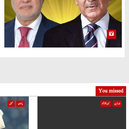
You missed
تازہ ترین
خیبر پختونخوا
پاکستان
کھیل