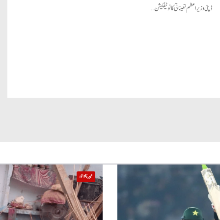
ڈپٹی وزیر اعظم تعیناتی کا نوٹیفکیشن…
خیبر پختونخوا