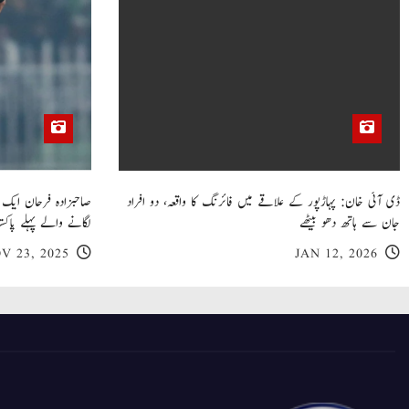
ڈی آئی خان: پہاڑپور کے علاقے میں فائرنگ کا واقعہ، دو افراد
جان سے ہاتھ دھو بیٹھے
لگانے والے پہلے پاکست
V 23, 2025
JAN 12, 2026