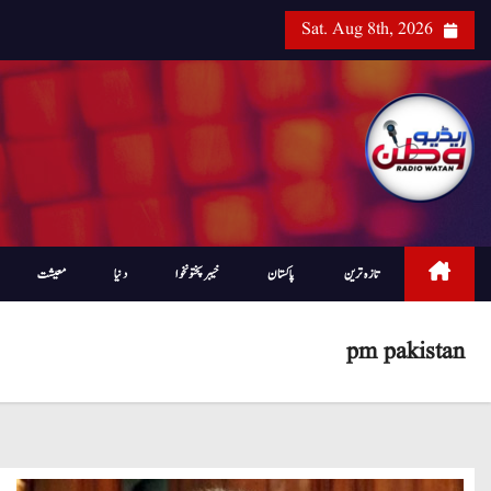
Sat. Aug 8th, 2026
تازہ ترین
پاکستان
خیبرپختونخوا
دنیا
معیشت
pm pakistan