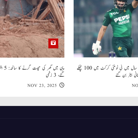
صاحبزادہ فرحان ایک سال میں ٹی ٹوئنٹی کرکٹ میں 100 چھکے
پبی میں
انی بیٹر بن گئے
گئے، 3 زخمی
NOV 23, 2025
NO