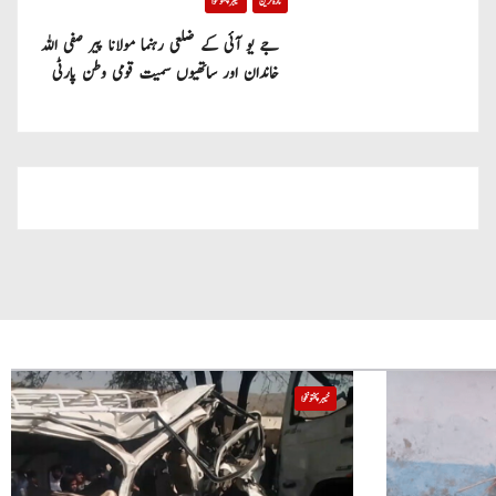
تازہ ترین
خیبر پختونخوا
جے یو آئی کے ضلعی رہنما مولانا پیر صفی اللہ
خاندان اور ساتھیوں سمیت قومی وطن پارٹی
میں شامل
خیبر پختونخوا