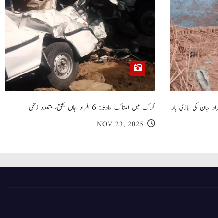
 گھر کی چھت گرنے کا سانحہ: 5 افراد جان کی بازی ہار
کرک میں المناک حادثہ: 6 افراد جاں بحق، متعدد زخمی
NOV 23, 2025