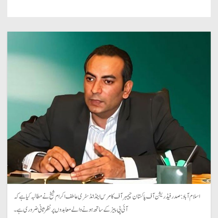
اسلام آباد: صدر فیڈریشن آف پاکستان چیمبر آف کامرس اینڈ انڈسٹری عاطف اکرام شیخ نے مطالبہ کیا ہے کہ
آئی پی پیز کے ساتھ ہونے والے معاہدوں پر نظر ثانی ضروری ہے۔