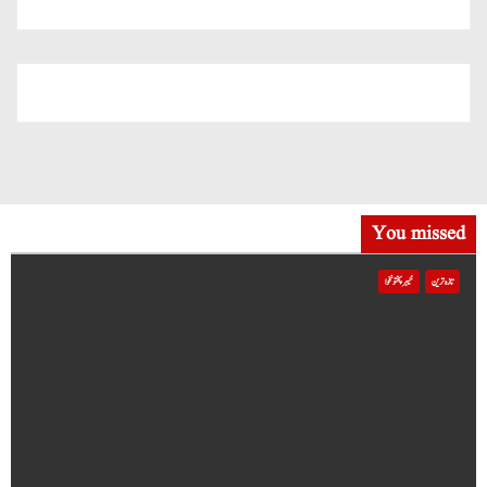
You missed
تازہ ترین
خیبر پختونخوا