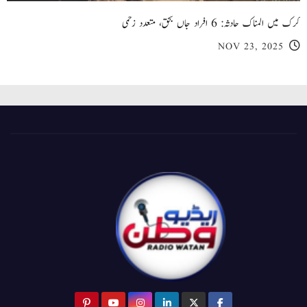
کرک میں المناک حادثہ: 6 افراد جاں بحق، متعدد زخمی
NOV 23, 2025