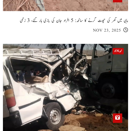
پبی میں گھر کی چھت گرنے کا سانحہ: 5 افراد جان کی بازی ہار گئے، 3 زخمی
NOV 23, 2025
خیبر پختونخوا