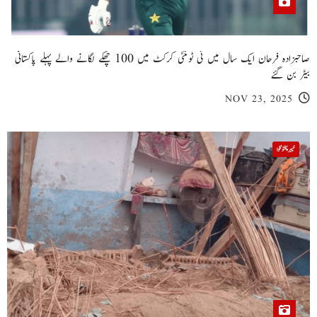
صاحبزادہ فرحان ایک سال میں ٹی ٹوئنٹی کرکٹ میں 100 چھکے لگانے والے پہلے پاکستانی
بیٹر بن گئے
NOV 23, 2025
خیبر پختونخوا