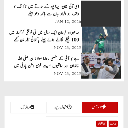
t
ڈی آئی خان: پہاڑپور کے علاقے میں فائرنگ کا
n
واقعہ، دو افراد جان سے ہاتھ دھو بیٹھے
JAN 12, 2026
a
صاحبزادہ فرحان ایک سال میں ٹی ٹوئنٹی کرکٹ میں
v
100 چھکے لگانے والے پہلے پاکستانی بیٹر بن گئے
NOV 23, 2025
i
جے یو آئی کے ضلعی رہنما مولانا پیر صفی اللہ
g
خاندان اور ساتھیوں سمیت قومی وطن پارٹی میں
a
شامل
NOV 23, 2025
t
i
تازہ ترین
مقبول ترین
ٹرینڈنگ
o
n
تازہ ترین
خیبر پختونخوا