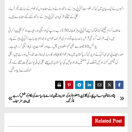
انہوں نے ایک بیان میں کہا کہ حکومت آئی پی پیز کے ساتھ ہونے والے معاہدوں کو عوام کے سامنے لیکر آئے،
بجلی کے مہنگے بلز کی وجہ آئی پی پیز کے ساتھ کئے گئے معاہدے ہیں۔
عاطف اکرام شیخ کا کہنا تھا کہ ایسے آئی پی پیز کو ماہانہ 150 ارب روپے کی ادائیگی ہورہی ہے جو کم بجلی پیدا کرتی
ہیں، ایک طرف گردشی قرض بڑھ رہا ہے تو دوسری طرف عوام پر بوجھ ڈالا جارہا ہے، آئی پی پیز کے پاور
پلانٹس 10 فیصد سے بھی کم استعداد پر چل رہے اور حکومت پوری ادائیگی کررہی ہے۔
صدر ایف پی سی سی آئی نے مزید کہا کہ پاکستان میں عام عوام کا جینا اور کاروباری حالات مخدوش ہورہے ہیں، بجلی
کی قیمتیں کم نہ ہوئیں تو ملک کی صنعتیں بند ہو جائیں گی، پاکستان میں پہلے بجلی کی فی یونٹ قیمت خطے کے دیگر
ممالک سے زیادہ تھی۔
P
پشاور؛ خاتون سب انسپیکٹر کی گاڑی پر نامعلوم افراد کی
بنوں واقعے پر ڈرامے باز سیاست کی ناکام کوشش کر رہے
فائرنگ
ہیں، بیرسٹر سیف
o
s
Related Post