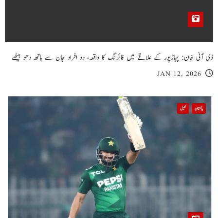
ڈی آئی خان: پہاڑپور کے علاقے میں فائرنگ کا واقعہ، دو افراد جان سے ہاتھ دھو بیٹھے
JAN 12, 2026
پاکستان
کھیل