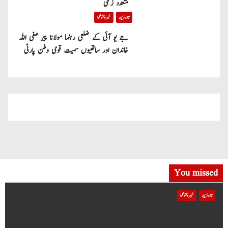
متعدد زخمی
o
تازہ ترین
خیبر پختونخوا
n
جے یو آئی کے ضلعی رہنما مولانا پیر صفی اللہ
خاندان اور ساتھیوں سمیت قومی وطن پارٹی
میں شامل
You missed
تازہ ترین
خیبر پختونخوا