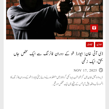
تازہ ترین
ٹیکنالوجی
ڈی آئی خان: ایوارڈ شو کے دوران فائرنگ سے ایک شخص جاں
بحق، ایک زخمی
NOV 17, 2025
ڈیرہ اسماعیل خان میں گزشتہ شب بیساکھی گراؤنڈ میں منعقد ہونے والے بیٹنی ایوارڈ شو کے دوران فائرنگ کا
افسوسناک واقعہ پیش آیا جس کے نتیجے میں ایک شخص موقع…