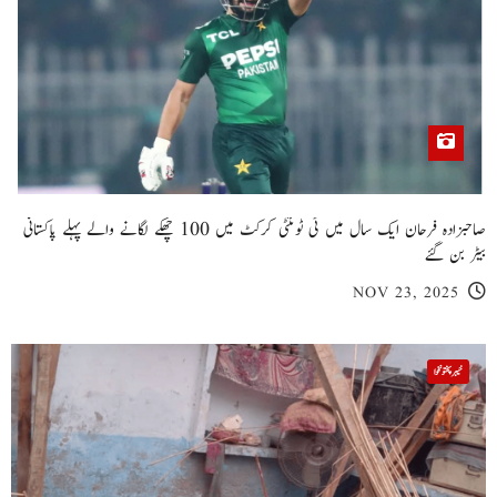
صاحبزادہ فرحان ایک سال میں ٹی ٹوئنٹی کرکٹ میں 100 چھکے لگانے والے پہلے پاکستانی
بیٹر بن گئے
NOV 23, 2025
خیبر پختونخوا