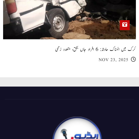
کرک میں المناک حادثہ: 6 افراد جاں بحق، متعدد زخمی
NOV 23, 2025