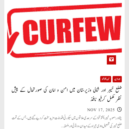
تازہ ترین
خیبر پختونخوا
ضلع خیبر اور شمالی وزیرستان میں امن و امان کی صورتحال کے پیش
نظر مکمل کرفیو نافذ
NOV 17, 2025
پشاور: صوبہ خیبر پختونخوا کے سرحدی علاقوں میں سیکورٹی اقدامات مزید سخت کر دیے گئے ہیں، جس کے تحت
ضلع خیبر کی تحصیل وادی تیراہ کے میدان، دوتوئی اور ملحقہ…