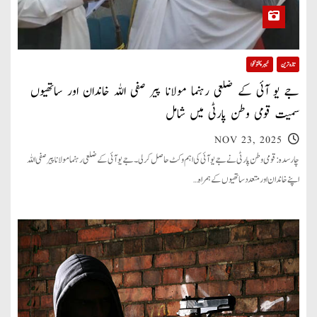
تازہ ترین
خیبر پختونخوا
جے یو آئی کے ضلعی رہنما مولانا پیر صفی اللہ خاندان اور ساتھیوں
سمیت قومی وطن پارٹی میں شامل
NOV 23, 2025
چارسدہ: قومی وطن پارٹی نے جے یو آئی کی اہم وکٹ حاصل کرلی۔ جے یو آئی کے ضلعی رہنما مولانا پیر صفی اللہ
اپنے خاندان اور متعدد ساتھیوں کے ہمراہ…