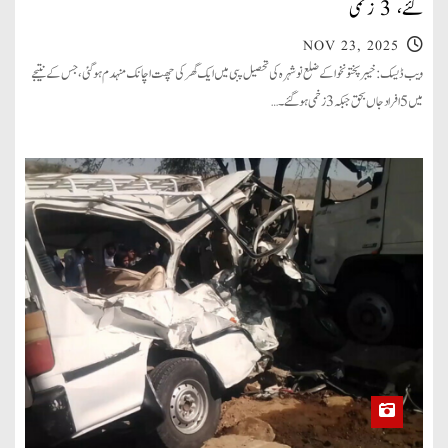
گئے، 3 زخمی
NOV 23, 2025
ویب ڈیسک: خیبرپختونخوا کے ضلع نوشہرہ کی تحصیل پبی میں ایک گھر کی چھت اچانک منہدم ہو گئی، جس کے نتیجے
میں 5 افراد جاں بحق جبکہ 3 زخمی ہوگئے۔…