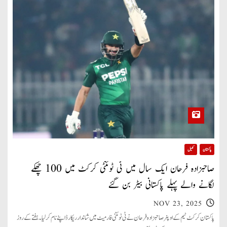
پاکستان
کھیل
صاحبزادہ فرحان ایک سال میں ٹی ٹوئنٹی کرکٹ میں 100 چھکے
لگانے والے پہلے پاکستانی بیٹر بن گئے
NOV 23, 2025
پاکستان کرکٹ ٹیم کے اوپنر صاحبزادہ فرحان نے ٹی ٹوئنٹی فارمیٹ میں شاندار ریکارڈ اپنے نام کر لیا۔ ہفتے کے روز