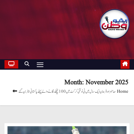
Month:
November 2025
Home
صاحبزادہ فرحان ایک سال میں ٹی ٹوئنٹی کرکٹ میں 100 چھکے لگانے والے پہلے پاکستانی بیٹر بن گئے