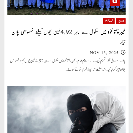
تازہ ترین
خیبر پختونخوا
خیبرپختونخوا میں سکول سے باہر 4.92ملین بچوں کیلئے خصوصی پلان
تیار
NOV 13, 2025
پشاور: صوبائی محکمہ تعلیم کی جانب سے اہم قدم، خیبرپختونخوا میں سکول سے باہر 4.92ملین بچوں کیلئے خصوصی
پلان تیار کر لیا گیا۔ اس سلسلے میں پہلا قدم اٹھاتے ہوئے…