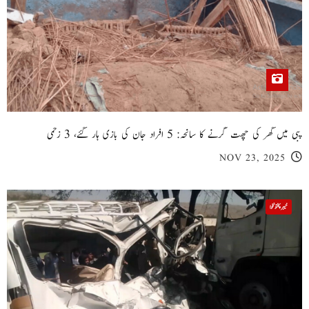
پبی میں گھر کی چھت گرنے کا سانحہ: 5 افراد جان کی بازی ہار گئے، 3 زخمی
NOV 23, 2025
خیبر پختونخوا