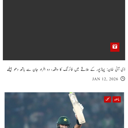
ڈی آئی خان: پہاڑپور کے علاقے میں فائرنگ کا واقعہ، دو افراد جان سے ہاتھ دھو بیٹھے
JAN 12, 2026
پاکستان
کھیل