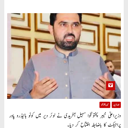
تازہ ترین
خیبر پختونخوا
وزیراعلیٰ خیبر پختونخوا سہیل آفریدی نے لوئر دیر میں کوٹو ہائیڈرو پاور
پراجیکٹ کا باضابطہ افتتاح کر دیا۔