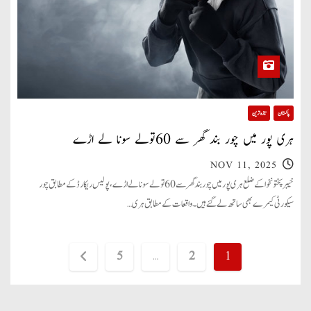
پاکستان
تازہ ترین
ہری پور میں چور بند گھر سے 60تولے سونا لے اڑے
NOV 11, 2025
خیبرپختونخوا کے ضلع ہری پور میں چور بند گھر سے 60تولے سونا لے اڑے، پولیس ریکارڈ کے مطابق چور
سیکورٹی کیمرے بھی ساتھ لے گئے ہیں۔ واقعات کے مطابق ہری…
P
5
…
2
1
o