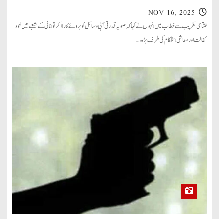
NOV 16, 2025
فتتاحی تقریب سے خطاب میں انہوں نے کہا کہ صوبہ قدرتی آبی وسائل کو بروئے کار لا کر توانائی کے شعبے میں خود
کفالت اور معاشی استحکام کی طرف بڑھ…