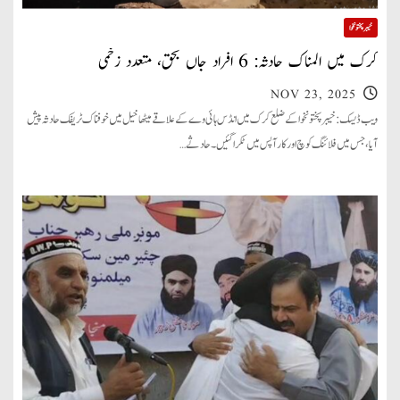
خیبر پختونخوا
کرک میں المناک حادثہ: 6 افراد جاں بحق، متعدد زخمی
NOV 23, 2025
ویب ڈیسک: خیبرپختونخوا کے ضلع کرک میں انڈس ہائی وے کے علاقے میٹھاخیل میں خوفناک ٹریفک حادثہ پیش
آیا، جس میں فلائنگ کوچ اور کار آپس میں ٹکرا گئیں۔ حادثے…