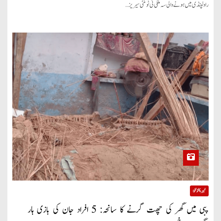
راولپنڈی میں ہونے والی سہ ملکی ٹی ٹوئنٹی سیریز…
خیبر پختونخوا
پبی میں گھر کی چھت گرنے کا سانحہ: 5 افراد جان کی بازی ہار