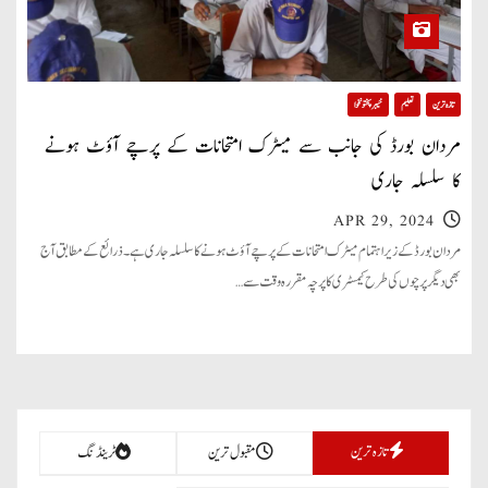
تازہ ترین
تعلیم
خیبر پختونخوا
مردان بورڈ کی جانب سے میٹرک امتحانات کے پرچے آؤٹ ہونے
کا سلسلہ جاری
APR 29, 2024
مردان بورڈ کے زیر اہتمام میٹرک امتحانات کے پرچے آؤٹ ہونے کا سلسلہ جاری ہے۔ ذرائع کے مطابق آج
بھی دیگر پرچوں کی طرح کیمسٹری کا پرچہ مقررہ وقت سے…
تازہ ترین
مقبول ترین
ٹرینڈنگ