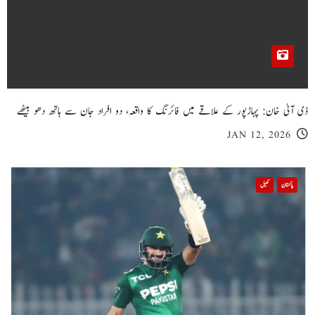
ڈی آئی خان: پہاڑپور کے علاقے میں فائرنگ کا واقعہ، دو افراد جان سے ہاتھ دھو بیٹھے
JAN 12, 2026
پاکستان
کھیل