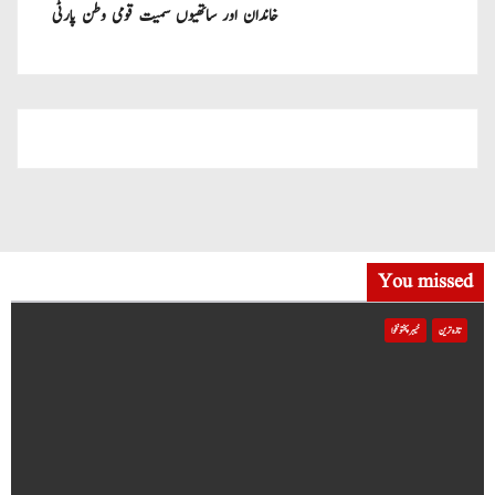
خاندان اور ساتھیوں سمیت قومی وطن پارٹی
میں شامل
You missed
تازہ ترین
خیبر پختونخوا