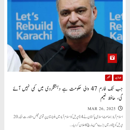
تازہ ترین
تعلیم
جب تک فارم 47 والی حکومت ہے دہشتگردی میں کمی نہیں آئے
گی، حافظ نعیم
MAR 26, 2025
اسلام آباد: جماعت اسلامی پاکستان نے 14 اپریل کو اسلام آباد میں بلوچستان پر قومی مجلس مشاورت جبکہ 20
اپریل کو پشاور میں بڑے امن مارچ کا اعلان کر دیا۔…