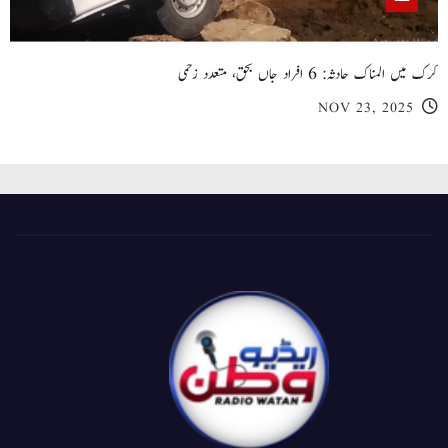
کرک میں المناک حادثہ: 6 افراد جاں بحق، متعدد زخمی
NOV 23, 2025