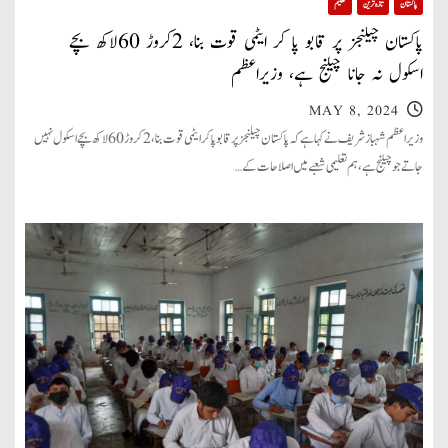
پاکستان
تازہ ترین
تعلیم
پاکستان چیلنجز پر قابو پا کر ایٹمی قوت بنا، 2کروڑ 60لاکھ بچے
اسکول نہ جانا چیلنج ہے، وزیراعظم
MAY 8, 2024
وزیراعظم شہباز شریف نے کہا ہے کہ پاکستان چیلنجز پر قابو پا کر ایٹمی قوت بنا، 2کروڑ 60لاکھ بچے اسکول نہیں
جاتے جو چیلنج ہے،ہم تعلیمی شعبے میں اصلاحات کے…