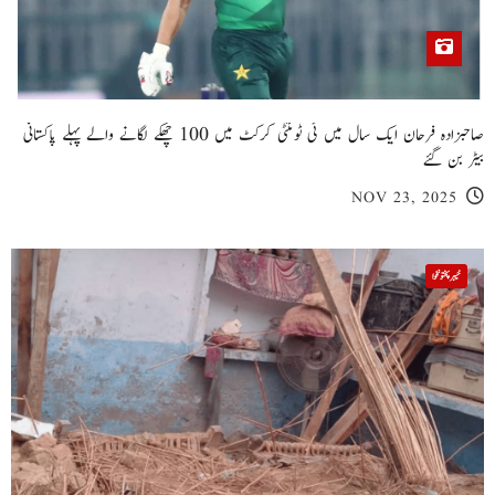
صاحبزادہ فرحان ایک سال میں ٹی ٹوئنٹی کرکٹ میں 100 چھکے لگانے والے پہلے پاکستانی
بیٹر بن گئے
NOV 23, 2025
خیبر پختونخوا