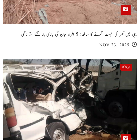
پبی میں گھر کی چھت گرنے کا سانحہ: 5 افراد جان کی بازی ہار گئے، 3 زخمی
NOV 23, 2025
خیبر پختونخوا