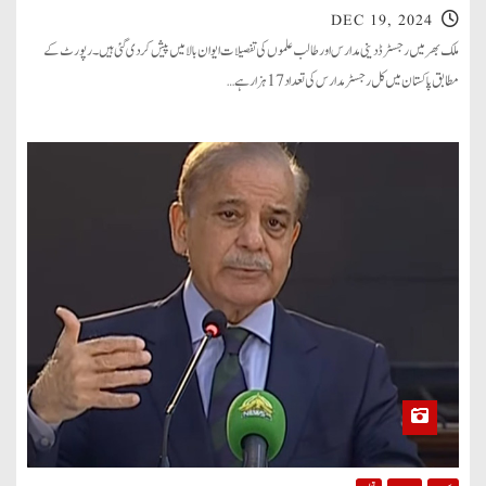
DEC 19, 2024
ملک بھر میں رجسٹرڈ دینی مدارس اور طالب علموں کی تفصیلات ایوان بالا میں پیش کردی گئی ہیں۔ رپورٹ کے
مطابق پاکستان میں کل رجسٹر مدارس کی تعداد 17ہزار ہے…