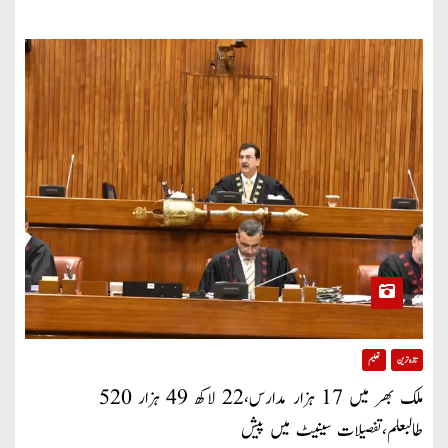
تازہ ترین
تعلیم
ملک بھر میں 17 ہزار مدارس،22 لاکھ 49 ہزار 520
طالبعلم،تفصیلات سینیٹ میں پیش