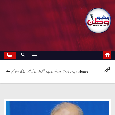
تعلیم
Home
جب تک فارم 47 والی حکومت ہے دہشتگردی میں کمی نہیں آئے گی، حافظ نعیم