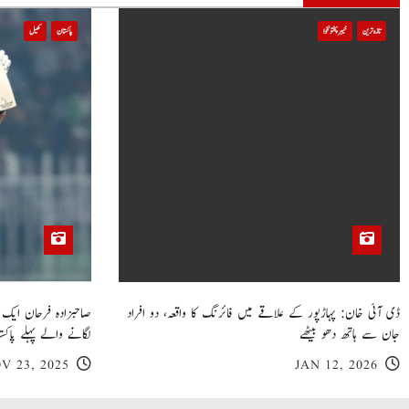
i
تازہ ترین
خیبر پختونخوا
پاکستان
کھیل
o
n
ڈی آئی خان: پہاڑپور کے علاقے میں فائرنگ کا واقعہ، دو افراد
جان سے ہاتھ دھو بیٹھے
لگانے والے پہلے پاکست
V 23, 2025
JAN 12, 2026