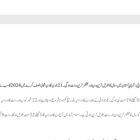
چی:
آج پاکستان میں سال کا طویل ترین دن اور مختصر ترین رات ہوگی۔ 21 جون کا دن شمالی نصف کرے میں 2024 کا سب سے طویل ترین دن ہے۔