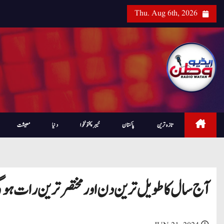
Thu. Aug 6th, 2026
تازہ ترین
پاکستان
خیبرپختونخوا
دنیا
معیشت
آج سال کا طویل ترین دن اور مختصر ترین رات ہوگ