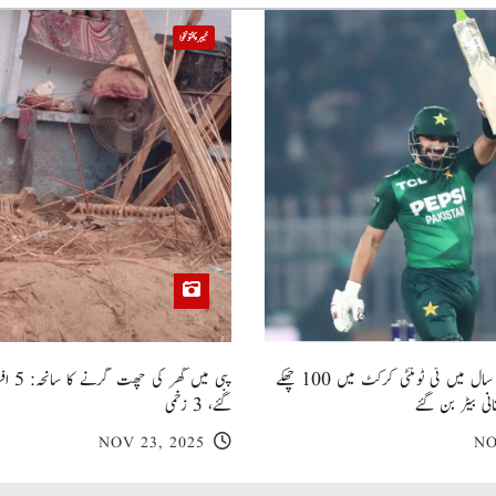
خیبر پختونخوا
صاحبزادہ فرحان ایک سال میں ٹی ٹوئنٹی کرکٹ میں 100 چھکے
پبی میں
انی بیٹر بن گئے
گئے، 3 زخمی
NOV 23, 2025
NO