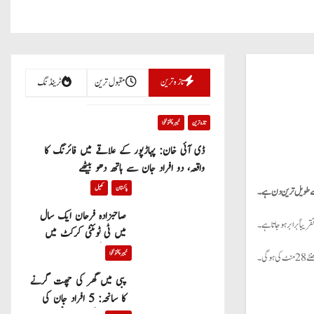
تازہ ترین
مقبول ترین
ٹرینڈنگ
تازہ ترین
خیبر پختونخوا
ڈی آئی خان: پہاڑپور کے علاقے میں فائرنگ کا
واقعہ، دو افراد جان سے ہاتھ دھو بیٹھے
پاکستان
کھیل
صاحبزادہ فرحان ایک سال
میں ٹی ٹوئنٹی کرکٹ میں
100 چھکے لگانے والے پہلے
خیبر پختونخوا
پاکستانی بیٹر بن گئے
پبی میں گھر کی چھت گرنے
کا سانحہ: 5 افراد جان کی