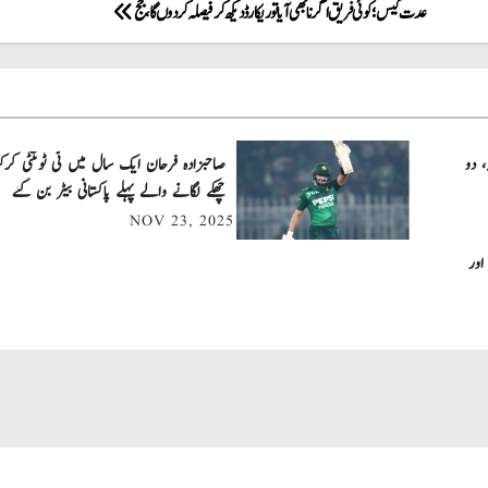
عدت کیس؛ کوئی فریق اگر نا بھی آیا تو ریکارڈ دیکھ کر فیصلہ کر دوں گا، جج
، دو
چھکے لگانے والے پہلے پاکستانی بیٹر بن گئے
NOV 23, 2025
اور