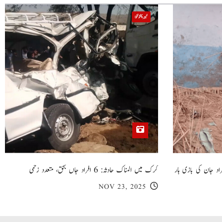
خیبر پختونخوا
 گھر کی چھت گرنے کا سانحہ: 5 افراد جان کی بازی ہار
کرک میں المناک حادثہ: 6 افراد جاں بحق، متعدد زخمی
NOV 23, 2025