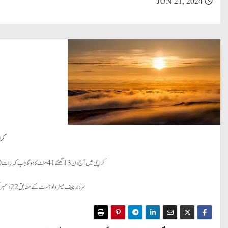
JUN 21, 2024
کرا
کراچی میں آج دن 13 گھنٹے 41 منٹ کا ہوگا جب کہ رات 10 گھنٹے 19 منٹ کی ہوگی ۔ یکم جولائی کے بعد دن کا دورانیہ بتدریج کم ہونا شروع ہو جاتاہے اور 22 ستمبر کو دن اور رات کا دورانیہ تقریباً برابر ہوجاتا ہے۔
سردار چیف میٹرولوجسٹ کے مطابق 22 دسمبر کو سال کا مختصر ترین دن اور رات طویل ترین ہوتی ہے۔ اسلام آباد میں آج دن کا دورانیہ 14 گھنٹے 32 منٹ طویل ہوگا۔ رات 9 گھنٹے 28 منٹ کی ہوگی۔