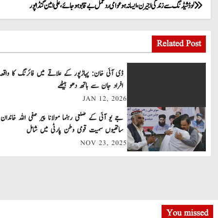
P
لوڈشیڈنگ سے زندگی اجیرن، ایسا نہ ہو عوامی ردعمل بے قابو ہو جائے، علی امین گنڈاپور
o
Related Post
s
t
ڈی آئی خان: پہاڑپور کے علاقے میں فائرنگ کا واقعہ
افراد جان سے ہاتھ دھو بیٹھے
n
JAN 12, 2026
a
جے یو آئی کے ضلعی رہنما مولانا پیر صفی اللہ خاندان 
v
ساتھیوں سمیت قومی وطن پارٹی میں شامل
NOV 23, 2025
i
g
a
t
You missed