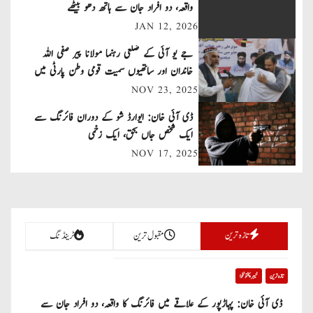
n
واقعہ، دو افراد جان سے ہاتھ دھو بیٹھے
JAN 12, 2026
a
جے یو آئی کے ضلعی رہنما مولانا پیر صفی اللہ
v
خاندان اور ساتھیوں سمیت قومی وطن پارٹی میں
شامل
NOV 23, 2025
i
ڈی آئی خان: ایوارڈ شو کے دوران فائرنگ سے
g
ایک شخص جاں بحق، ایک زخمی
a
NOV 17, 2025
t
i
تازہ ترین
مقبول ترین
ٹرینڈنگ
o
n
تازہ ترین
خیبر پختونخوا
ڈی آئی خان: پہاڑپور کے علاقے میں فائرنگ کا واقعہ، دو افراد جان سے