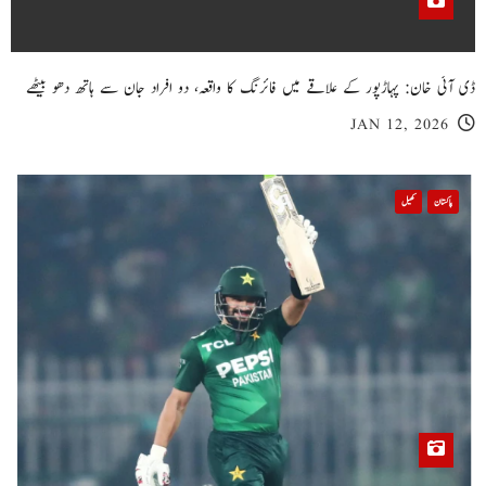
ڈی آئی خان: پہاڑپور کے علاقے میں فائرنگ کا واقعہ، دو افراد جان سے ہاتھ دھو بیٹھے
JAN 12, 2026
پاکستان
کھیل