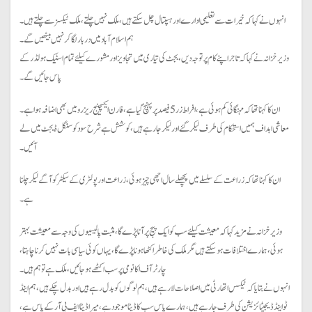
انہوں نے کہا کہ خیرات سے تعلیمی ادارے اور ہسپتال چل سکتے ہیں، ملک نہیں چلتے، ملک ٹیکسز سے چلتے ہیں۔
ہم اسلام آباد میں دربار لگا کر نہیں بیٹھیں گے۔
وزیر خزانہ نے کہا کہ تاجر اپنے کام پر توجہ دیں ، بجٹ کی تیاری میں تجاویز اور مشورے کیلئے تمام اسٹیک ہولڈر کے
پاس جائیں گے۔
ان کا کہنا تھا کہ مہنگائی کم ہوئی ہے، افراط زر 5 فیصد پر پہنچ گیا ہے، فارن ایکسچینج ریزرو میں بھی اضافہ ہوا ہے۔
معاشی اہداف ہمیں استحکام کی طرف لیکر گئے اور لیکر جا رہے ہیں، کوشش ہے شرح سود کو سنگل ڈیجٹ میں لے
آئیں۔
ان کا کہنا تھا کہ زراعت کے سلسلے میں پچھلے سال اچھی چیز ہوئی، زراعت اور پولٹری کے سیکٹر کو آگے لیکر چلنا
ہے۔
وزیر خزانہ نے مزید کہا کہ معیشت کیلئے سب کو ایک پیج پر آنا پڑے گا، مثبت پالیسیوں کی وجہ سے معیشت بہتر
ہوئی، ہمارے اختلافات ہو سکتے ہیں مگر ملک کی خاطر اکٹھا ہونا پڑے گا، یہاں کوئی سیاسی بات نہیں کرنا چاہتا،
چارٹر آف اکانومی پر سب اکٹھے ہو جائیں، ملک ہے تو ہم ہیں۔
انہوں نے بتایا کہ ٹیکس اتھارٹی میں اصلاحات لا رہے ہیں، ہم لوگوں کو بدل رہے ہیں اور بدل چکے ہیں، ہم اینڈ
ٹو اینڈ ڈیجیٹائزیشن کی طرف جا رہے ہیں، ہمارے پاس سب کا ڈیٹا موجود ہے، میرا ڈیٹا ایف بی آر کے پاس ہے،