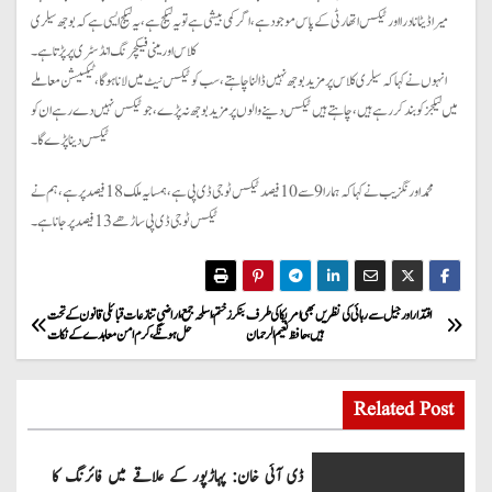
میرا ڈیٹا نادرا اور ٹیکس اتھارٹی کے پاس موجود ہے، اگر کمی بیشی ہے تو یہ لیکج ہے، یہ لیکج ایسی ہے کہ بوجھ سیلری
کلاس اور مینی فیکچرنگ انڈسٹری پر پڑتا ہے۔
انہوں نے کہا کہ سیلری کلاس پر مزید بوجھ نہیں ڈالنا چاہتے، سب کو ٹیکس نیٹ میں لانا ہو گا، ٹیکسیشن معاملے
میں لیکجز کو بند کر رہے ہیں، چاہتے ہیں ٹیکس دینے والوں پر مزید بوجھ نہ پڑے، جو ٹیکس نہیں دے رہے ان کو
ٹیکس دینا پڑے گا۔
محمد اورنگزیب نے کہا کہ ہمارا 9 سے 10 فیصد ٹیکس ٹو جی ڈی پی ہے، ہمسایہ ملک 18 فیصد پر ہے، ہم نے
ٹیکس ٹو جی ڈی پی ساڑھے 13 فیصد پر جانا ہے۔
P
اقتدار اور جیل سے رہائی کی نظریں بھی امریکا کی طرف
بنکرز ختم ، اسلحہ جمع ، اراضی تنازعات قبائلی قانون کے تحت
ہیں، حافظ نعیم الرحمان
حل ہونگے ، کرم امن معاہدے کے نکات
o
s
Related Post
t
ڈی آئی خان: پہاڑپور کے علاقے میں فائرنگ کا