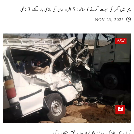
پبی میں گھر کی چھت گرنے کا سانحہ: 5 افراد جان کی بازی ہار گئے، 3 زخمی
NOV 23, 2025
خیبر پختونخوا
کرک میں المناک حادثہ: 6 افراد جاں بحق، متعدد زخمی