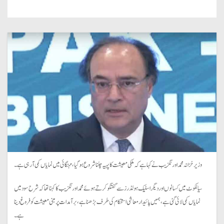
وزیر خزانہ محمد اورنگزیب نے کہا ہے کہ ملکی معیشت کا پہیہ چلنا شروع ہو گیا، مہنگائی میں نمایاں کمی آ رہی ہے۔
سیالکوٹ میں کسانوں اور دیگر اسٹیک ہولڈرز سے گفتگو کرتے ہوئے محمد اورنگزیب کا کہنا تھا کہ شرح سود میں
نمایاں کمی لائی گئی ہے، ہمیں پائیدار معاشی استحکام کی طرف بڑھنا ہے، برآمدات پر مبنی معیشت کو فروغ دینا
ہے۔