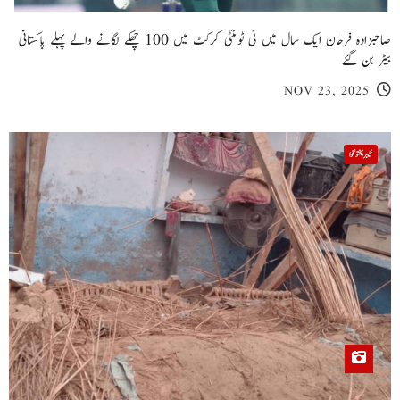
صاحبزادہ فرحان ایک سال میں ٹی ٹوئنٹی کرکٹ میں 100 چھکے لگانے والے پہلے پاکستانی
بیٹر بن گئے
NOV 23, 2025
خیبر پختونخوا