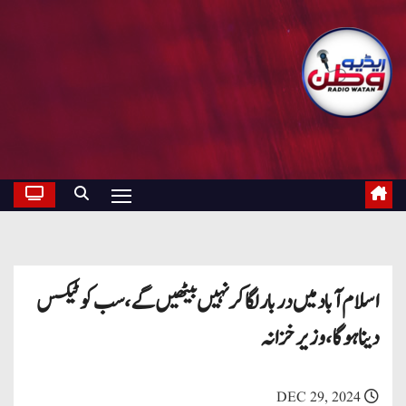
اسلام آباد میں دربار لگا کر نہیں بیٹھیں گے ، سب کو ٹیکس
دینا ہو گا ، وزیر خزانہ
DEC 29, 2024