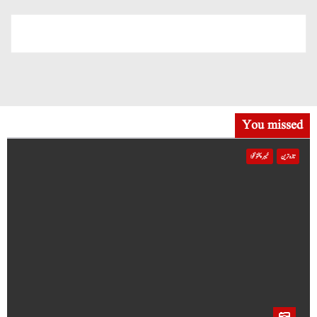
You missed
تازہ ترین
خیبر پختونخوا